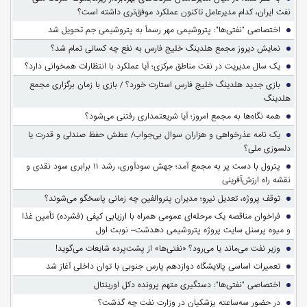
نفت ایران، کدام مدیرعامل تاکنون عملکرد موفق‌تری داشته است؟
اختصاصی "نفتی‌ها": پتروشیمی مهر رسماً به پتروشیمی جم تحویل شد
نمایش دیروز مجمع هلدینگ خلیج فارس به نفع چه کسانی تمام شد؟
یک سال مدیریت در نفت مناطق مرکزی؛ آیا عملکرد با انتظارات همخوانی دارد؟
بازی جدید هلدینگ خلیج فارس استارت خورد؟ / بازی با زمان برگزاری مجمع
هلدینگ
همه نگاه‌ها به مجمع امروز؛ آیا شریعتمداری رفتنی می‌شود؟
یک نامه عذرخواهی و هزاران سوال بی‌جواب/ عطش حفظ صندلی و قدرت یا
دلسوزی ملی؟
پترول با دست پر به مجمع آمد؛ جهش سودآوری، رشد ۱۱ برابری سود نقدی و
نقشه راه ارزش‌آفرینی
توقف پروژه، تعدیل نیرو؛ مدیران پتروالفین چه زمانی پاسخگو می‌شوند؟
فراخوان مناقصه یک مرحله‌ای عمومی همراه با ارزیابی کیفی (فشرده) تأمین غذا
و میوه پرسنل سایت پروژه پتروشیمی دهدشت– نوبت اول
وزیر نفت می‌ماند یا می‌رود؟ «نفتی‌ها» از پشت‌پرده شایعات می‌گوید!
تعمیرات اساسی پالایشگاه دوازدهم پارس جنوبی با توان داخلی آغاز شد
اختصاصی "نفتی‌ها": دستگیری متهم پرونده دکل اورینتال
در حضور سه‌ساعته پزشکیان در وزارت نفت چه گذشت؟