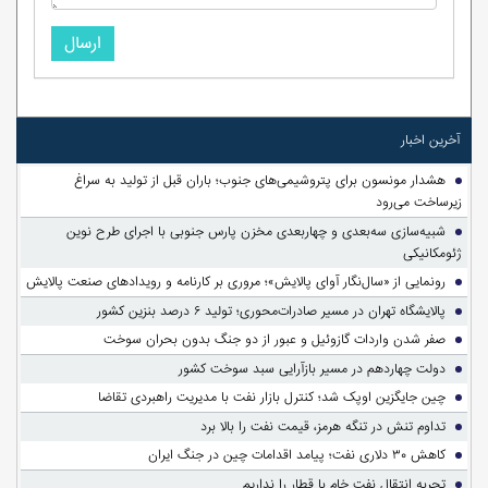
ارسال
آخرین اخبار
هشدار مونسون برای پتروشیمی‌های جنوب؛ باران قبل از تولید به سراغ
زیرساخت می‌رود
شبیه‌سازی سه‌بعدی و چهاربعدی مخزن پارس جنوبی با اجرای طرح نوین
ژئومکانیکی
رونمایی از «سال‌نگار آوای پالایش»؛ مروری بر کارنامه و رویدادهای صنعت پالایش
پالایشگاه تهران در مسیر صادرات‌محوری؛ تولید ۶ درصد بنزین کشور
صفر شدن واردات گازوئیل و عبور از دو جنگ بدون بحران سوخت
دولت چهاردهم در مسیر بازآرایی سبد سوخت کشور
چین جایگزین اوپک شد؛ کنترل بازار نفت با مدیریت راهبردی تقاضا
تداوم تنش در تنگه هرمز، قیمت نفت را بالا برد
کاهش ۳۰ دلاری نفت؛ پیامد اقدامات چین در جنگ ایران
تجربه انتقال نفت خام با قطار را نداریم