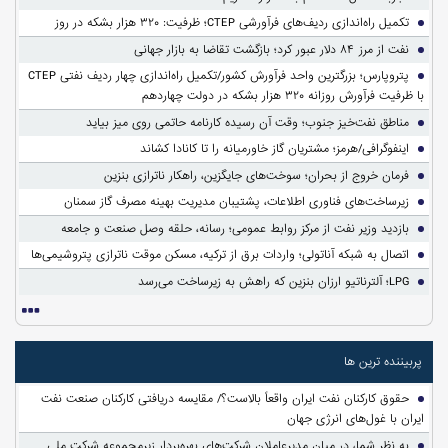
تکمیل راه‌اندازی ردیف‌های فرآورشی CTEP؛ ظرفیت: ۳۲۰ هزار بشکه در روز
نفت از مرز ۸۴ دلار عبور کرد؛ بازگشت تقاضا به بازار جهانی
پتروپارس؛ بزرگترین واحد فرآورش کشور/تکمیل راه‌اندازی چهار ردیف نفتی CTEP
با ظرفیت فرآورش روزانه ۳۲۰ هزار بشکه در دولت چهاردهم
مناطق نفت‌خیز جنوب؛ وقت آن رسیده کارنامه حاتمی روی میز بیاید
اینفوگرافی/هرمز؛ مشتریان گاز خاورمیانه را تا کانادا کشاند
فرمان خروج از بحران؛ سوخت‌های جایگزین، راهکار ناترازی بنزین
زیرساخت‌های فناوری اطلاعات، پشتیبان مدیریت بهینه مصرف گاز سمنان
بازدید وزیر نفت از مرکز روابط عمومی؛ رسانه، حلقه وصل صنعت و جامعه
اتصال به شبکه آناتولی؛ واردات برق از ترکیه، مسکن موقت ناترازی پتروشیمی‌ها
LPG؛ آلترناتیو ارزان بنزین که راهش به زیرساخت می‌رسد
پربیننده ترین ها
حقوق کارکنان نفت ایران واقعاً بالاست؟/ مقایسه دریافتی کارکنان صنعت نفت
ایران با غول‌های انرژی جهان
به نظر شما، در میان مدیرعاملان شرکت‌های بهره‌بردار زیرمجموعه شرکت ملی