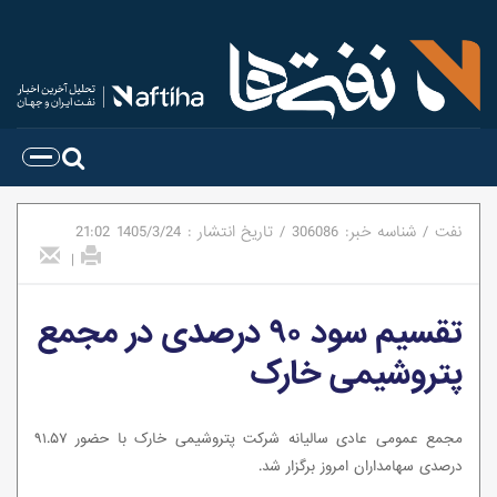
نفت
/
شناسه خبر:
306086
/
تاریخ انتشار :
1405/3/24
21:02
|
تقسیم سود ۹۰ درصدی در مجمع
پتروشیمی خارک
مجمع عمومی عادی سالیانه شرکت پتروشیمی خارک با حضور ۹۱.۵۷
درصدی سهامداران امروز برگزار شد.