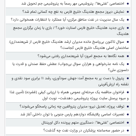
اختصاصی "نفتی‌ها": پتروشیمی مهر رسماً به پتروشیمی جم تحویل شد
نمایش دیروز مجمع هلدینگ خلیج فارس به نفع چه کسانی تمام شد؟
یک سال مدیریت در نفت مناطق مرکزی؛ آیا عملکرد با انتظارات همخوانی دارد؟
بازی جدید هلدینگ خلیج فارس استارت خورد؟ / بازی با زمان برگزاری مجمع
هلدینگ
سوالِ تاکنون بی‌پاسخ مانده مدیران ارشد هلدینگ خلیج فارس از شریعتمداری/
ساختمان اصلی هلدینگ خلیج فارس کجاست؟
همه نگاه‌ها به مجمع امروز؛ آیا شریعتمداری رفتنی می‌شود؟
یک نامه عذرخواهی و هزاران سوال بی‌جواب/ عطش حفظ صندلی و قدرت یا
دلسوزی ملی؟
پترول با دست پر به مجمع آمد؛ جهش سودآوری، رشد ۱۱ برابری سود نقدی و
نقشه راه ارزش‌آفرینی
فراخوان مناقصه یک مرحله‌ای عمومی همراه با ارزیابی کیفی (فشرده) تأمین غذا
و میوه پرسنل سایت پروژه پتروشیمی دهدشت– نوبت اول
توقف پروژه، تعدیل نیرو؛ مدیران پتروالفین چه زمانی پاسخگو می‌شوند؟
تعمیرات اساسی پالایشگاه دوازدهم پارس جنوبی با توان داخلی آغاز شد
اختصاصی "نفتی‌ها": دستگیری متهم پرونده دکل اورینتال
در حضور سه‌ساعته پزشکیان در وزارت نفت چه گذشت؟