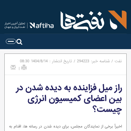
نفت
/
شناسه خبر:
294223
/
تاریخ انتشار :
1404/8/14
08:30
|
راز میل فزاینده به دیده شدن در
بین اعضای کمیسیون انرژی
چیست؟
اخیراٌ برخی از نمایندگان مجلس، برای دیده شدن در رسانه ها، اقدام به