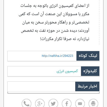
لینک کوتاه
http://naftiha.ir/294223
کلیدواژه
گمیسیون انرژی
اخبار مرتبط