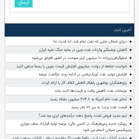
ارسال
آخرین اخبار
دریای شمال؛ جایی که نفت تمام شد، اما قدرت نه!
کاهش چشمگیر واردات نفت چین در سایه جنگ علیه ایران
اینفوگرافی/روزانه ۲۰ میلیون لیتر سوخت در کشور قاچاق می‌شود
خواست جامعه از دولت: سناریوی افزایش قیمت بنزین را رسماً منتفی کنید
افزایش تولید نفت اوپک‌پلاس در ادامه روند بازگشت عرضه
پژوهشگران بوشهری راهکار کاهش اتلاف گاز را ارائه کردند
نوسانات نفت کاهش یافت و قیمت‌ها ثابت ماند
ذخایر نفت خام آمریکا به ۳۰۴.۸ میلیون بشکه رسید
قیمت نفت برنت به مرز ۷۹ دلار رسید
تیم جدید فروش نفت، پاسخ دهد؛ درآمدهای ارزی چه شد؟
رویکرد جدید پتروفرهنگ در تامین مالی؛ عرضه اولیه قرارداد سلف موازی
پتروشیمی سبلان انجام می شود
حقوق کارکنان نفت ایران واقعاً بالاست؟/ مقایسه دریافتی کارکنان صنعت نفت