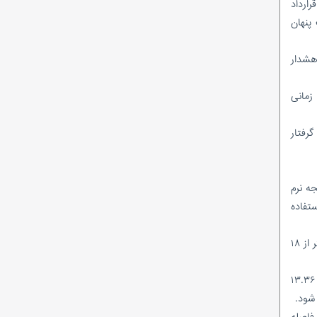
رارداد
احمدرضا راستی هنوز «امضای مدیریتی» ندارد؟
پنهان
ماجرای وَلع دیده شدن؛ به سبک کودکانه!
در پتروشیمی پارس چه‌خبراست؟/ از نشان
دادن گل و بلبل تا واقعیت!
 هشدار
شیخ اینبار با تک ماده رییس کمیسیون انرژی
شد!
 زمانی
نظرسنجی ادامه دارد/در میان مدیرعاملان
شرکت‌های بهره‌بردار زیرمجموعه شرکت ملی نفت
رفتار
ایران، کدام مدیرعامل تاکنون عملکرد موفق‌تری
داشته است؟
دست‌وپنجه نرم
ت جایگاه‌های CNG کشور عملاً بلااستفاده
ایران حدود ۲۵۰۰ جایگاه عرضه CNG دارد که توانایی تأمین بیش از ۴۰ میلیون مترمکعب سوخت در روز را دارند، اما مصرف واقعی کمتر از ۱۸
این در حالی است که دولت در مصوبه‌ای تازه وعده داده تا پایان برنامه هفتم توسعه، سهم CNG در سبد سوخت حمل‌ونقل کشور را از ۱۳.۳۶
ن به سمت بنزین گرایش دارند، خودروسازان از تولید گسترده خودروهای CNG‌سوز فاصله