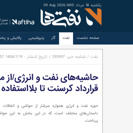
یکشنبه 18 مرداد 1405
.
09 Aug 2026
صفحه نخست
نفت
گاز
پتروشیمی
پالایش و پخ
نفت
/
شناسه خبر:
293997
/
تاریخ انتشار :
1404/7/19
:07
حاشیه‌های نفت و انرژی/از م
قرارداد کرسنت تا بلااستفاده ما
حوزه نفت و انرژی همواره سرشار از حواشی و اتفاقات غی
داستان‌های مختلف است، که در این بخش به این حواش
پرداخت.