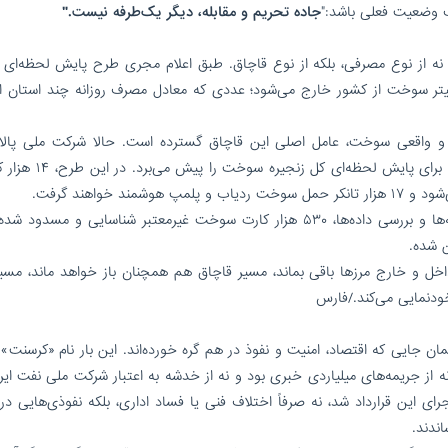
ف وضعیت فعلی باشد:"
جاده تحریم و مقابله، دیگر یک‌طرفه نیست."
نه از نوع مصرفی، بلکه از نوع قاچاق. طبق اعلام مجری طرح پایش لحظه‌ای ز
ع فرآورده‌ها، روزانه بین ۲۰ تا ۳۰ میلیون لیتر سوخت از کشور خارج می‌شود؛ عددی که معادل مصرف روزانه چند است
ای و واقعی سوخت، عامل اصلی این قاچاق گسترده است. حالا شرکت ملی پال
پخش، در تلاشی برای مهار این جریان زیرزمینی، طرحی برای پایش لح
 خواهند گرفت.
به گفته معارفی، تنها در دو ماه گذشته با اتصال سامانه‌ها و بررسی داده‌ها، ۵۳۰ هزار کارت سوخت غیرمعتبر شناسایی و م
خل و خارج مرزها باقی بماند، مسیر قاچاق هم همچنان باز خواهد ماند، مسی
ودنمایی می‌کند./فارس
جایی که اقتصاد، امنیت و نفوذ در هم گره خورده‌اند. این بار نام «کرسنت» د
ز نه از جریمه‌های میلیاردی خبری بود و نه از خدشه به اعتبار شرکت ملی نفت ایرا
ای این قرارداد شد، نه صرفاً اختلاف فنی یا فساد اداری، بلکه نفوذی‌هایی در
اندند.