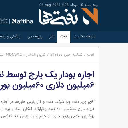
پنج شنبه 15 مرداد 1405
.
06 Aug 2026
صفحه نخست
نفت
گاز
پتروشیمی
پالایش و پخ
نفت
/
شناسه خبر:
293356
/
تاریخ انتشار :
1404/5/12
:27
اجاره بودار یک بارج توسط ن
۶میلیون دلاری ۶۰میلیون یورو + ۴۰۰میلیارتومان اجاره می‌شود!
آقای وزیر نفت چرا شرکت نفت و گاز پارس علیرغم در اجاره
بزرگترین سکوی پارس جنوبی و همچنین سفارش ۱۷۰ کانکس ۱۲ متری...