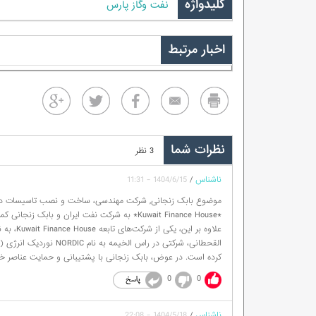
کلیدواژه
نفت وگاز پارس
اخبار مرتبط
نظرات شما
3 نظر
ناشناس
/
1404/6/15 - 11:31
موضوع بابک زنجانی, شرکت مهندسی، ساخت و نصب تاسیسات دریای
*Kuwait Finance House* به شرکت نفت ایران و با
کرده است. در عوض، بابک زنجانی با پشتیبانی و حمایت عناصر خاص
0
0
ناشناس
/
1404/5/18 - 22:08