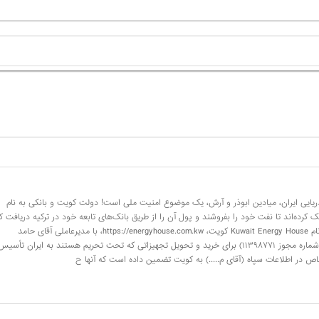
ی ایران، میادین ابوذر و آرش، یک موضوع امنیت ملی است! دولت کویت و بانکی به نام
بک زنجانی کمک کرده‌اند تا نفت خود را بفروشند و پول آن را از طریق بانک‌های تابعه خود در ترکیه دریافت ک
علاوه بر این، یکی از شرکت‌های تابعه Kuwait Finance House، به نام Kuwait Energy House کویت، https://energyhouse.com.kw، با مدیرعاملی آقای حامد
القحطانی، شرکتی در راس الخیمه به نام NORDIC نوردیک انرژی (شماره مجوز ۱۱۳۹۸۷۷۱) برای خرید و تحویل تجهیزاتی که تحت تحریم هستند به ایران تأسی
 در اطلاعات سپاه (آقای م.....) به کویت تضمین داده است که آنها ح