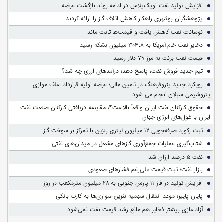
افزایش تولید نفت اوپک‌پلاس در ادامه روند بازگشت عرضه
پژوهشگران بوشهری راهکار کاهش اتلاف گاز را ارائه کردند
نوسانات نفت کاهش یافت و قیمت‌ها ثابت ماند
ذخایر نفت خام آمریکا به ۳۰۴.۸ میلیون بشکه رسید
قیمت نفت برنت به مرز ۷۹ دلار رسید
تیم جدید فروش نفت، پاسخ دهد؛ درآمدهای ارزی چه شد؟
رویکرد جدید پتروفرهنگ در تامین مالی؛ عرضه اولیه قرارداد سلف موازی
پتروشیمی سبلان انجام می شود
حقوق کارکنان نفت ایران واقعاً بالاست؟/ مقایسه دریافتی کارکنان صنعت نفت
ایران با غول‌های انرژی جهان
ثبت رکورد صرفه‌جویی ۱۲ میلیون لیتری بنزین با تمرکز بر سوخت گاز
شتاب‌گیری عملیات جمع‌آوری گازهای مشعل در میدان‌های نفتی
نفت ۵ درصد ارزان شد
بازار نفت؛ ثبات قیمت علی‌رغم فشارهای صعودی
افزایش تولید در فاز ۱۱ پارس جنوبی به ۲۸ میلیون مترمکعب در روز
پایان پاییز؛ موعد انتقال سهمیه بنزین سواری‌ها به کارت بانکی
آزادسازی بیشتر ذخایر هم مانع رشد قیمت نفت نمی‌شود