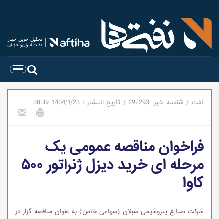
نفت
/
شناسه خبر:
292293
/
تاریخ انتشار :
1404/1/23
08:39
|
فراخوان مناقصه عمومی یک
مرحله ای خرید دیزل ژنراتور ۵۰۰
کاوا
شرکت صنایع پتروشیمی سبلان (سهامی خاص) به عنوان مناقصه گزار در