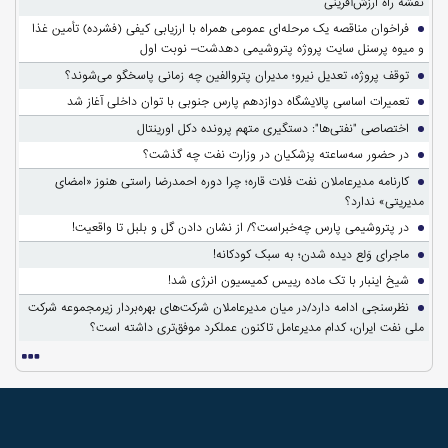
نقشه راه ارزش‌آفرینی
فراخوان مناقصه یک مرحله‌ای عمومی همراه با ارزیابی کیفی (فشرده) تأمین غذا
و میوه پرسنل سایت پروژه پتروشیمی دهدشت– نوبت اول
توقف پروژه، تعدیل نیرو؛ مدیران پتروالفین چه زمانی پاسخگو می‌شوند؟
تعمیرات اساسی پالایشگاه دوازدهم پارس جنوبی با توان داخلی آغاز شد
اختصاصی "نفتی‌ها": دستگیری متهم پرونده دکل اورینتال
در حضور سه‌ساعته پزشکیان در وزارت نفت چه گذشت؟
کارنامه مدیرعاملان نفت فلات قاره؛ چرا دوره احمدرضا راستی هنوز «امضای
مدیریتی» ندارد؟
در پتروشیمی پارس چه‌خبراست؟/ از نشان دادن گل و بلبل تا واقعیت!
ماجرای وَلع دیده شدن؛ به سبک کودکانه!
شیخ اینبار با تک ماده رییس کمیسیون انرژی شد!
نظرسنجی ادامه دارد/در میان مدیرعاملان شرکت‌های بهره‌بردار زیرمجموعه شرکت
ملی نفت ایران، کدام مدیرعامل تاکنون عملکرد موفق‌تری داشته است؟