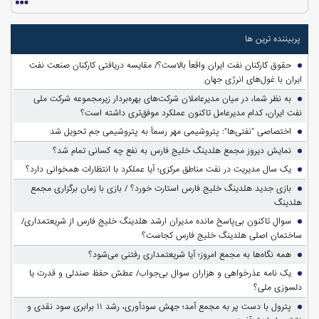
پربیننده ترین ها
حقوق کارکنان نفت ایران واقعاً بالاست؟/ مقایسه دریافتی کارکنان صنعت نفت
ایران با غول‌های انرژی جهان
به نظر شما، در میان مدیرعاملان شرکت‌های بهره‌بردار زیرمجموعه شرکت ملی
نفت ایران، کدام مدیرعامل تاکنون عملکرد موفق‌تری داشته است؟
اختصاصی "نفتی‌ها": پتروشیمی مهر رسماً به پتروشیمی جم تحویل شد
نمایش دیروز مجمع هلدینگ خلیج فارس به نفع چه کسانی تمام شد؟
یک سال مدیریت در نفت مناطق مرکزی؛ آیا عملکرد با انتظارات همخوانی دارد؟
بازی جدید هلدینگ خلیج فارس استارت خورد؟ / بازی با زمان برگزاری مجمع
هلدینگ
سوالِ تاکنون بی‌پاسخ مانده مدیران ارشد هلدینگ خلیج فارس از شریعتمداری/
ساختمان اصلی هلدینگ خلیج فارس کجاست؟
همه نگاه‌ها به مجمع امروز؛ آیا شریعتمداری رفتنی می‌شود؟
یک نامه عذرخواهی و هزاران سوال بی‌جواب/ عطش حفظ صندلی و قدرت یا
دلسوزی ملی؟
پترول با دست پر به مجمع آمد؛ جهش سودآوری، رشد ۱۱ برابری سود نقدی و