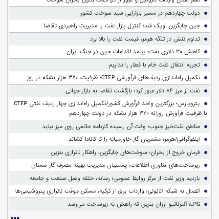
دولت چهاردهم در مسیر بازآرایی سبد سوخت کشور
چین جایگزین اوپک شد؛ کنترل بازار نفت با مدیریت راهبردی تقاضا
تداوم تنش در تنگه هرمز، قیمت نفت را بالا برد
کاهش ۳۰ دلاری نفت؛ پیامد اقدامات چین در جنگ ایران
تجربه انتقال نفت خام با قطار را نداریم
تکمیل راه‌اندازی ردیف‌های فرآورشی CTEP؛ ظرفیت: ۳۲۰ هزار بشکه در روز
نفت از مرز ۸۴ دلار عبور کرد؛ بازگشت تقاضا به بازار جهانی
پتروپارس؛ بزرگترین واحد فرآورش کشور/تکمیل راه‌اندازی چهار ردیف نفتی CTEP
با ظرفیت فرآورش روزانه ۳۲۰ هزار بشکه در دولت چهاردهم
مناطق نفت‌خیز جنوب؛ وقت آن رسیده کارنامه حاتمی روی میز بیاید
اینفوگرافی/هرمز؛ مشتریان گاز خاورمیانه را تا کانادا کشاند
فرمان خروج از بحران؛ سوخت‌های جایگزین، راهکار ناترازی بنزین
زیرساخت‌های فناوری اطلاعات، پشتیبان مدیریت بهینه مصرف گاز سمنان
بازدید وزیر نفت از مرکز روابط عمومی؛ رسانه، حلقه وصل صنعت و جامعه
اتصال به شبکه آناتولی؛ واردات برق از ترکیه، مسکن موقت ناترازی پتروشیمی‌ها
LPG؛ آلترناتیو ارزان بنزین که راهش به زیرساخت می‌رسد