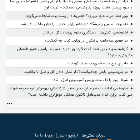
فراخوان مناقصه یک مرحله‌ای عمومی همراه با ارزیابی کیفی (فشرده) تأمین غذا
و میوه پرسنل سایت پروژه پتروشیمی دهدشت– نوبت اول
وزیر نفت می‌ماند یا می‌رود؟ «نفتی‌ها» از پشت‌پرده شایعات می‌گوید!
تعمیرات اساسی پالایشگاه دوازدهم پارس جنوبی با توان داخلی آغاز شد
اختصاصی "نفتی‌ها": دستگیری متهم پرونده دکل اورینتال
در حضور سه‌ساعته پزشکیان در وزارت نفت چه گذشت؟
کارنامه مدیرعاملان نفت فلات قاره؛ چرا دوره احمدرضا راستی هنوز «امضای
مدیریتی» ندارد؟
ماجرای وَلع دیده شدن؛ به سبک کودکانه!
در پتروشیمی پارس چه‌خبراست؟/ از نشان دادن گل و بلبل تا واقعیت!
شیخ اینبار با تک ماده رییس کمیسیون انرژی شد!
نظرسنجی ادامه دارد/در میان مدیرعاملان شرکت‌های بهره‌بردار زیرمجموعه شرکت
ملی نفت ایران، کدام مدیرعامل تاکنون عملکرد موفق‌تری داشته است؟
درباره نفتی‌ها
آرشیو اخبار
ارتباط با ما