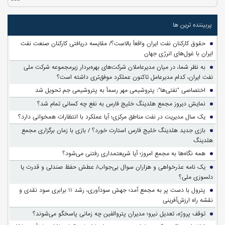
پربیننده ترین ها
حقوق کارکنان نفت ایران واقعاً بالاست؟/ مقایسه دریافتی کارکنان صنعت نفت
ایران با غول‌های انرژی جهان
به نظر شما، در میان مدیرعاملان شرکت‌های بهره‌بردار زیرمجموعه شرکت ملی
نفت ایران، کدام مدیرعامل تاکنون عملکرد موفق‌تری داشته است؟
اختصاصی "نفتی‌ها": پتروشیمی مهر رسماً به پتروشیمی جم تحویل شد
نمایش دیروز مجمع هلدینگ خلیج فارس به نفع چه کسانی تمام شد؟
یک سال مدیریت در نفت مناطق مرکزی؛ آیا عملکرد با انتظارات همخوانی دارد؟
بازی جدید هلدینگ خلیج فارس استارت خورد؟ / بازی با زمان برگزاری مجمع
هلدینگ
همه نگاه‌ها به مجمع امروز؛ آیا شریعتمداری رفتنی می‌شود؟
یک نامه عذرخواهی و هزاران سوال بی‌جواب/ عطش حفظ صندلی و قدرت یا
دلسوزی ملی؟
پترول با دست پر به مجمع آمد؛ جهش سودآوری، رشد ۱۱ برابری سود نقدی و
نقشه راه ارزش‌آفرینی
توقف پروژه، تعدیل نیرو؛ مدیران پتروالفین چه زمانی پاسخگو می‌شوند؟