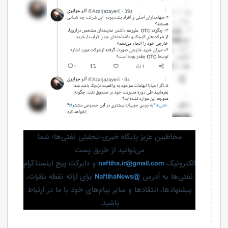
مخاطبین عزیز پایگاه خبری–تحلیلی نفتی‌ها؛ شما
می‌توانید از طریق پست
الکترونیک
naftiha.ir@gmail.com
و دایرکت پیج اینستاگرام
نفتی‌ها به آدرس
@NaftihaNews
برای ارائه نقطه نظرات،
پیشنهادها، انتقادها و سایر پیام‌های خود با ما در ارتباط
باشید.