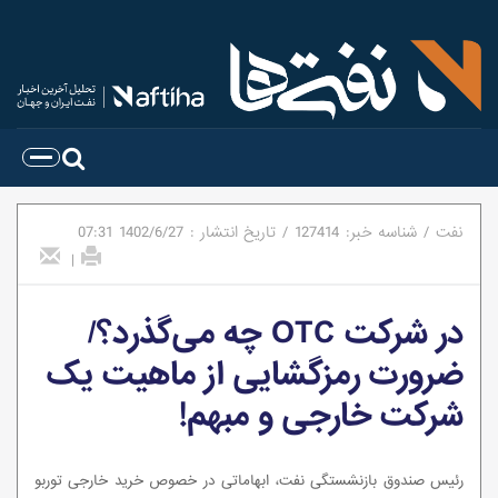
نفت
/
شناسه خبر:
127414
/
تاریخ انتشار :
1402/6/27
07:31
|
در شرکت OTC چه می‌گذرد؟/
ضرورت رمزگشایی از ماهیت یک
شرکت خارجی و مبهم!
رئیس صندوق بازنشستگی نفت، ابهاماتی در خصوص خرید خارجی توربو