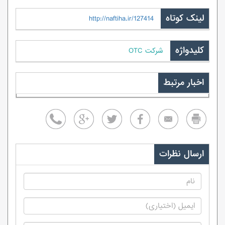
لینک کوتاه
http://naftiha.ir/127414
کلیدواژه
شرکت OTC
اخبار مرتبط
ارسال نظرات