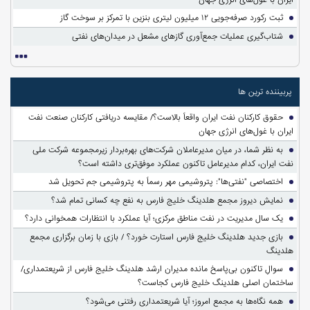
ثبت رکورد صرفه‌جویی ۱۲ میلیون لیتری بنزین با تمرکز بر سوخت گاز
شتاب‌گیری عملیات جمع‌آوری گازهای مشعل در میدان‌های نفتی
پربیننده ترین ها
حقوق کارکنان نفت ایران واقعاً بالاست؟/ مقایسه دریافتی کارکنان صنعت نفت
ایران با غول‌های انرژی جهان
به نظر شما، در میان مدیرعاملان شرکت‌های بهره‌بردار زیرمجموعه شرکت ملی
نفت ایران، کدام مدیرعامل تاکنون عملکرد موفق‌تری داشته است؟
اختصاصی "نفتی‌ها": پتروشیمی مهر رسماً به پتروشیمی جم تحویل شد
نمایش دیروز مجمع هلدینگ خلیج فارس به نفع چه کسانی تمام شد؟
یک سال مدیریت در نفت مناطق مرکزی؛ آیا عملکرد با انتظارات همخوانی دارد؟
بازی جدید هلدینگ خلیج فارس استارت خورد؟ / بازی با زمان برگزاری مجمع
هلدینگ
سوالِ تاکنون بی‌پاسخ مانده مدیران ارشد هلدینگ خلیج فارس از شریعتمداری/
ساختمان اصلی هلدینگ خلیج فارس کجاست؟
همه نگاه‌ها به مجمع امروز؛ آیا شریعتمداری رفتنی می‌شود؟