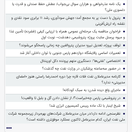
یک نامه عذرخواهی و هزاران سوال بی‌جواب/ عطش حفظ صندلی و قدرت یا
دلسوزی ملی؟
پترول با دست پر به مجمع آمد؛ جهش سودآوری، رشد ۱۱ برابری سود نقدی و
نقشه راه ارزش‌آفرینی
فراخوان مناقصه یک مرحله‌ای عمومی همراه با ارزیابی کیفی (فشرده) تأمین غذا
و میوه پرسنل سایت پروژه پتروشیمی دهدشت– نوبت اول
توقف پروژه، تعدیل نیرو؛ مدیران پتروالفین چه زمانی پاسخگو می‌شوند؟
تعمیرات اساسی پالایشگاه دوازدهم پارس جنوبی با توان داخلی آغاز شد
اختصاصی "نفتی‌ها": دستگیری متهم پرونده دکل اورینتال
در حضور سه‌ساعته پزشکیان در وزارت نفت چه گذشت؟
کارنامه مدیرعاملان نفت فلات قاره؛ چرا دوره احمدرضا راستی هنوز «امضای
مدیریتی» ندارد؟
ماجرای وَلع دیده شدن؛ به سبک کودکانه!
در پتروشیمی پارس چه‌خبراست؟/ از نشان دادن گل و بلبل تا واقعیت!
شیخ اینبار با تک ماده رییس کمیسیون انرژی شد!
نظرسنجی ادامه دارد/در میان مدیرعاملان شرکت‌های بهره‌بردار زیرمجموعه شرکت
ملی نفت ایران، کدام مدیرعامل تاکنون عملکرد موفق‌تری داشته است؟