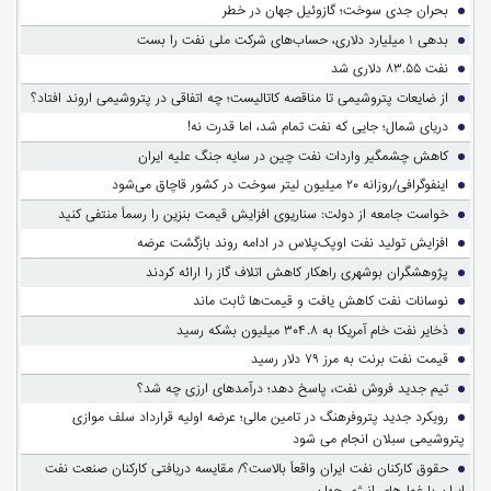
بحران جدی سوخت؛ گازوئیل جهان در خطر
بدهی ۱ میلیارد دلاری، حساب‌های شرکت ملی نفت را بست
نفت ۸۳.۵۵ دلاری شد
از ضایعات پتروشیمی تا مناقصه کاتالیست؛ چه اتفاقی در پتروشیمی اروند افتاد؟
دریای شمال؛ جایی که نفت تمام شد، اما قدرت نه!
کاهش چشمگیر واردات نفت چین در سایه جنگ علیه ایران
اینفوگرافی/روزانه ۲۰ میلیون لیتر سوخت در کشور قاچاق می‌شود
خواست جامعه از دولت: سناریوی افزایش قیمت بنزین را رسماً منتفی کنید
افزایش تولید نفت اوپک‌پلاس در ادامه روند بازگشت عرضه
پژوهشگران بوشهری راهکار کاهش اتلاف گاز را ارائه کردند
نوسانات نفت کاهش یافت و قیمت‌ها ثابت ماند
ذخایر نفت خام آمریکا به ۳۰۴.۸ میلیون بشکه رسید
قیمت نفت برنت به مرز ۷۹ دلار رسید
تیم جدید فروش نفت، پاسخ دهد؛ درآمدهای ارزی چه شد؟
رویکرد جدید پتروفرهنگ در تامین مالی؛ عرضه اولیه قرارداد سلف موازی
پتروشیمی سبلان انجام می شود
حقوق کارکنان نفت ایران واقعاً بالاست؟/ مقایسه دریافتی کارکنان صنعت نفت
ایران با غول‌های انرژی جهان