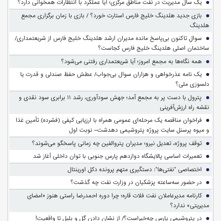
یک سال مدیریت در نفت مناطق مرکزی؛ آیا عملکرد با انتظارات همخوانی دارد؟
بازی جدید هلدینگ خلیج فارس استارت خورد؟ / بازی با زمان برگزاری مجمع
هلدینگ
سوالِ تاکنون بی‌پاسخ مانده مدیران ارشد هلدینگ خلیج فارس از شریعتمداری/
ساختمان اصلی هلدینگ خلیج فارس کجاست؟
همه نگاه‌ها به مجمع امروز؛ آیا شریعتمداری رفتنی می‌شود؟
یک نامه عذرخواهی و هزاران سوال بی‌جواب/ عطش حفظ صندلی و قدرت یا
دلسوزی ملی؟
پترول با دست پر به مجمع آمد؛ جهش سودآوری، رشد ۱۱ برابری سود نقدی و
نقشه راه ارزش‌آفرینی
فراخوان مناقصه یک مرحله‌ای عمومی همراه با ارزیابی کیفی (فشرده) تأمین غذا
و میوه پرسنل سایت پروژه پتروشیمی دهدشت– نوبت اول
توقف پروژه، تعدیل نیرو؛ مدیران پتروالفین چه زمانی پاسخگو می‌شوند؟
تعمیرات اساسی پالایشگاه دوازدهم پارس جنوبی با توان داخلی آغاز شد
اختصاصی "نفتی‌ها": دستگیری متهم پرونده دکل اورینتال
در حضور سه‌ساعته پزشکیان در وزارت نفت چه گذشت؟
کارنامه مدیرعاملان نفت فلات قاره؛ چرا دوره احمدرضا راستی هنوز «امضای
مدیریتی» ندارد؟
در پتروشیمی پارس چه‌خبراست؟/ از نشان دادن گل و بلبل تا واقعیت!