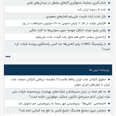
شتاب‌گیری عملیات جمع‌آوری گازهای مشعل در میدان‌های نفتی
نفت ۵ درصد ارزان شد
بازار نفت؛ ثبات قیمت علی‌رغم فشارهای صعودی
افزایش تولید در فاز ۱۱ پارس جنوبی به ۲۸ میلیون مترمکعب در روز
پایان پاییز؛ موعد انتقال سهمیه بنزین سواری‌ها به کارت بانکی
آزادسازی بیشتر ذخایر هم مانع رشد قیمت نفت نمی‌شود
از پرایسینگ M+2 تا ریلیز کشتی‌ها؛ چه کسی پاسخگوی پرونده شرکت «ل»
است؟
پربیننده ترین ها
حقوق کارکنان نفت ایران واقعاً بالاست؟/ مقایسه دریافتی کارکنان صنعت نفت
ایران با غول‌های انرژی جهان
به نظر شما، در میان مدیرعاملان شرکت‌های بهره‌بردار زیرمجموعه شرکت ملی
نفت ایران، کدام مدیرعامل تاکنون عملکرد موفق‌تری داشته است؟
اختصاصی "نفتی‌ها": پتروشیمی مهر رسماً به پتروشیمی جم تحویل شد
نمایش دیروز مجمع هلدینگ خلیج فارس به نفع چه کسانی تمام شد؟