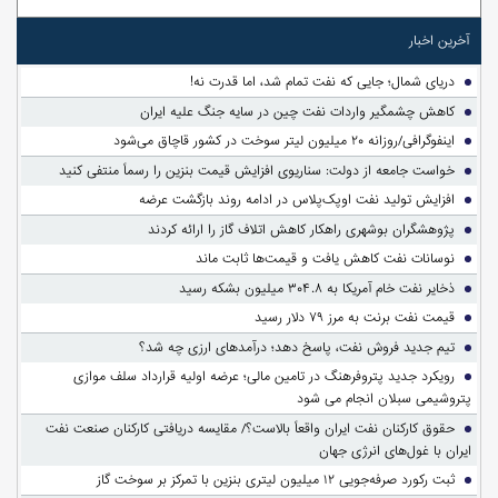
آخرین اخبار
دریای شمال؛ جایی که نفت تمام شد، اما قدرت نه!
کاهش چشمگیر واردات نفت چین در سایه جنگ علیه ایران
اینفوگرافی/روزانه ۲۰ میلیون لیتر سوخت در کشور قاچاق می‌شود
خواست جامعه از دولت: سناریوی افزایش قیمت بنزین را رسماً منتفی کنید
افزایش تولید نفت اوپک‌پلاس در ادامه روند بازگشت عرضه
پژوهشگران بوشهری راهکار کاهش اتلاف گاز را ارائه کردند
نوسانات نفت کاهش یافت و قیمت‌ها ثابت ماند
ذخایر نفت خام آمریکا به ۳۰۴.۸ میلیون بشکه رسید
قیمت نفت برنت به مرز ۷۹ دلار رسید
تیم جدید فروش نفت، پاسخ دهد؛ درآمدهای ارزی چه شد؟
رویکرد جدید پتروفرهنگ در تامین مالی؛ عرضه اولیه قرارداد سلف موازی
پتروشیمی سبلان انجام می شود
حقوق کارکنان نفت ایران واقعاً بالاست؟/ مقایسه دریافتی کارکنان صنعت نفت
ایران با غول‌های انرژی جهان
ثبت رکورد صرفه‌جویی ۱۲ میلیون لیتری بنزین با تمرکز بر سوخت گاز