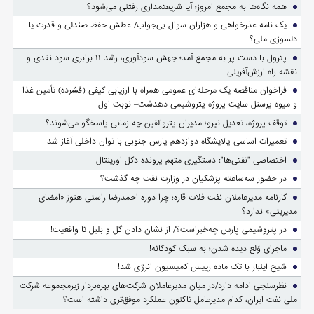
همه نگاه‌ها به مجمع امروز؛ آیا شریعتمداری رفتنی می‌شود؟
یک نامه عذرخواهی و هزاران سوال بی‌جواب/ عطش حفظ صندلی و قدرت یا
دلسوزی ملی؟
پترول با دست پر به مجمع آمد؛ جهش سودآوری، رشد ۱۱ برابری سود نقدی و
نقشه راه ارزش‌آفرینی
فراخوان مناقصه یک مرحله‌ای عمومی همراه با ارزیابی کیفی (فشرده) تأمین غذا
و میوه پرسنل سایت پروژه پتروشیمی دهدشت– نوبت اول
توقف پروژه، تعدیل نیرو؛ مدیران پتروالفین چه زمانی پاسخگو می‌شوند؟
تعمیرات اساسی پالایشگاه دوازدهم پارس جنوبی با توان داخلی آغاز شد
اختصاصی "نفتی‌ها": دستگیری متهم پرونده دکل اورینتال
در حضور سه‌ساعته پزشکیان در وزارت نفت چه گذشت؟
کارنامه مدیرعاملان نفت فلات قاره؛ چرا دوره احمدرضا راستی هنوز «امضای
مدیریتی» ندارد؟
در پتروشیمی پارس چه‌خبراست؟/ از نشان دادن گل و بلبل تا واقعیت!
ماجرای وَلع دیده شدن؛ به سبک کودکانه!
شیخ اینبار با تک ماده رییس کمیسیون انرژی شد!
نظرسنجی ادامه دارد/در میان مدیرعاملان شرکت‌های بهره‌بردار زیرمجموعه شرکت
ملی نفت ایران، کدام مدیرعامل تاکنون عملکرد موفق‌تری داشته است؟