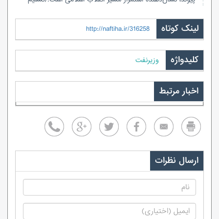
لینک کوتاه
http://naftiha.ir/316258
کلیدواژه
وزیرنفت
اخبار مرتبط
ارسال نظرات