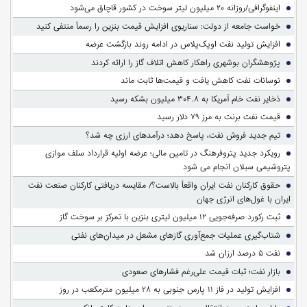
اینفوگرافی/روزانه ۲۰ میلیون لیتر سوخت در کشور قاچاق می‌شود
خواست جامعه از دولت: سناریوی افزایش قیمت بنزین را رسماً منتفی کنید
افزایش تولید نفت اوپک‌پلاس در ادامه روند بازگشت عرضه
پژوهشگران بوشهری راهکار کاهش اتلاف گاز را ارائه کردند
نوسانات نفت کاهش یافت و قیمت‌ها ثابت ماند
ذخایر نفت خام آمریکا به ۳۰۴.۸ میلیون بشکه رسید
قیمت نفت برنت به مرز ۷۹ دلار رسید
تیم جدید فروش نفت، پاسخ دهد؛ درآمدهای ارزی چه شد؟
رویکرد جدید پتروفرهنگ در تامین مالی؛ عرضه اولیه قرارداد سلف موازی
پتروشیمی سبلان انجام می شود
حقوق کارکنان نفت ایران واقعاً بالاست؟/ مقایسه دریافتی کارکنان صنعت نفت
ایران با غول‌های انرژی جهان
ثبت رکورد صرفه‌جویی ۱۲ میلیون لیتری بنزین با تمرکز بر سوخت گاز
شتاب‌گیری عملیات جمع‌آوری گازهای مشعل در میدان‌های نفتی
نفت ۵ درصد ارزان شد
بازار نفت؛ ثبات قیمت علی‌رغم فشارهای صعودی
افزایش تولید در فاز ۱۱ پارس جنوبی به ۲۸ میلیون مترمکعب در روز