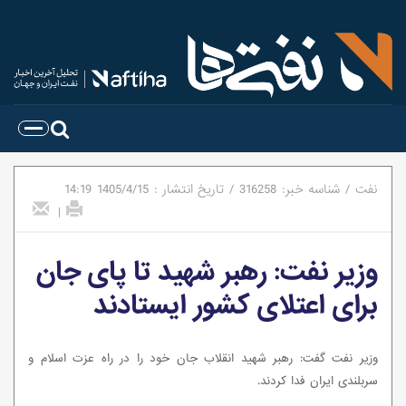
نفت
/
شناسه خبر:
316258
/
تاریخ انتشار :
1405/4/15
14:19
|
وزیر نفت: رهبر شهید تا پای جان
برای اعتلای کشور ایستادند
وزیر نفت گفت: رهبر شهید انقلاب جان خود را در راه عزت اسلام و
سربلندی ایران فدا کردند.