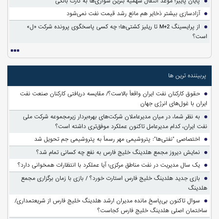
پایان پاییز؛ موعد انتقال سهمیه بنزین سواری‌ها به کارت بانکی
آزادسازی بیشتر ذخایر هم مانع رشد قیمت نفت نمی‌شود
از پرایسینگ M+2 تا ریلیز کشتی‌ها؛ چه کسی پاسخگوی پرونده شرکت «ل»
است؟
پربیننده ترین ها
حقوق کارکنان نفت ایران واقعاً بالاست؟/ مقایسه دریافتی کارکنان صنعت نفت
ایران با غول‌های انرژی جهان
به نظر شما، در میان مدیرعاملان شرکت‌های بهره‌بردار زیرمجموعه شرکت ملی
نفت ایران، کدام مدیرعامل تاکنون عملکرد موفق‌تری داشته است؟
اختصاصی "نفتی‌ها": پتروشیمی مهر رسماً به پتروشیمی جم تحویل شد
نمایش دیروز مجمع هلدینگ خلیج فارس به نفع چه کسانی تمام شد؟
یک سال مدیریت در نفت مناطق مرکزی؛ آیا عملکرد با انتظارات همخوانی دارد؟
بازی جدید هلدینگ خلیج فارس استارت خورد؟ / بازی با زمان برگزاری مجمع
هلدینگ
سوالِ تاکنون بی‌پاسخ مانده مدیران ارشد هلدینگ خلیج فارس از شریعتمداری/
ساختمان اصلی هلدینگ خلیج فارس کجاست؟