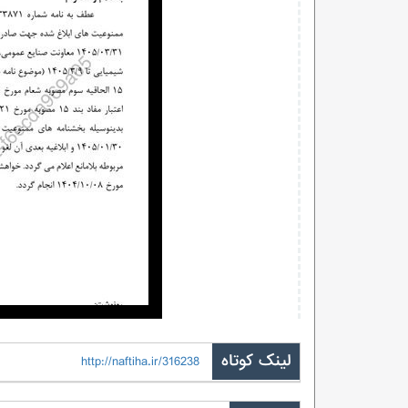
لینک کوتاه
http://naftiha.ir/316238