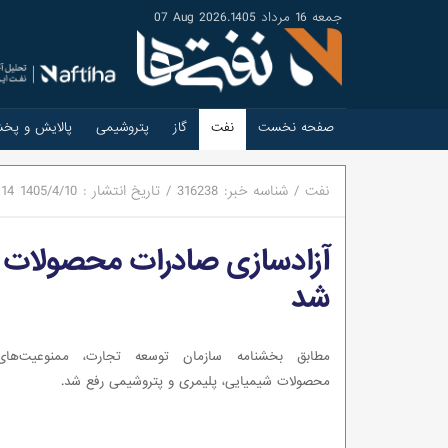
جمعه 16 مرداد 1405
.
07 Aug 2026
صفحه نخست
نفت
گاز
پتروشیمی
پالایش و پخ
نفت
/
شناسه خبر:
316238
/
تاریخ انتشار :
1405/4/10
:14
آزادسازی صادرات محصولات ز
شد
مطابق بخشنامه سازمان توسعه تجارت، ممنوعیت‌های
محصولات شیمیایی، پلیمری و پتروشیمی رفع شد.