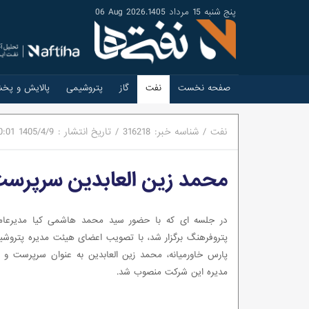
پنج شنبه 15 مرداد 1405
.
06 Aug 2026
صفحه نخست
نفت
گاز
پتروشیمی
پالایش و پخ
نفت
/
شناسه خبر:
316218
/
تاریخ انتشار :
1405/4/9
0:01
محمد زین العابدین سرپرست
در جلسه ای که با حضور سید محمد هاشمی کیا مدیرعام
پتروفرهنگ برگزار شد، با تصویب اعضای هیئت مدیره پتروشی
پارس خاورمیانه، محمد زین العابدین به عنوان سرپرست و
مدیره این شرکت منصوب شد.