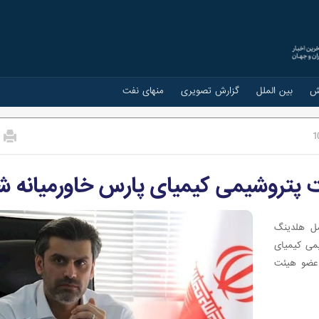
ش
بین الملل
گزارش تصویری
منهای نفت
1
 پتروشیمی کیمیای پارس خاورمیانه ش
ل هلدینگ
می کیمیای
 عضو هیئت