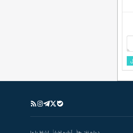
احمدرضا راستی هنوز «امضای مدیریتی» ندارد؟
در پتروشیمی پارس چه‌خبراست؟/ از نشان
دادن گل و بلبل تا واقعیت!
ماجرای وَلع دیده شدن؛ به سبک کودکانه!
شیخ اینبار با تک ماده رییس کمیسیون انرژی
شد!
نظرسنجی ادامه دارد/در میان مدیرعاملان
شرکت‌های بهره‌بردار زیرمجموعه شرکت ملی نفت
ایران، کدام مدیرعامل تاکنون عملکرد موفق‌تری
ل
داشته است؟
درباره نفتی‌ها
آرشیو اخبار
ارتباط با ما