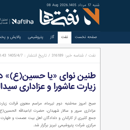
شنبه 17 مرداد 1405
.
08 Aug 2026
صفحه نخست
نفت
گاز
پتروشیمی
پالایش و پخ
نفت
/
شناسه خبر:
316189
/
تاریخ انتشار :
1405/4/7
1:43
طنین نوای «یا حسین(ع)» در 
زیارت عاشورا و عزاداری سیدا
صبح امروز سه‌شنبه دوم تیرماه، مراسم معنوی قرائت زیارت
عزاداری سرور و سالار شهیدان، حضرت اباعبدالله الحسین(ع
جمع کثیری از کارکنان و دلدادگان اهل بیت عصمت و طهارت د
مرکزی شرکت پتروشیمی تبریز برگزار شد.