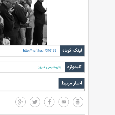
لینک کوتاه
http://naftiha.ir/316189
کلیدواژه
پتروشیمی تبریز
اخبار مرتبط