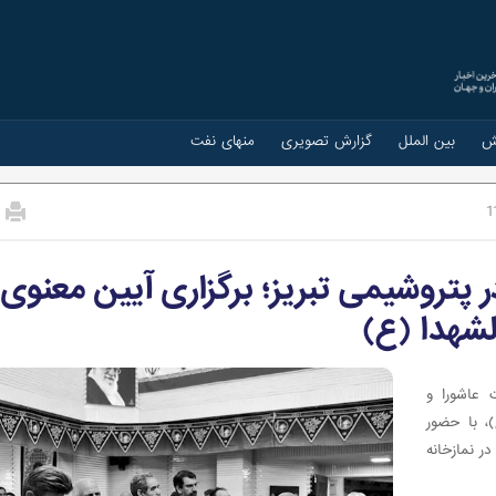
ش
بین الملل
گزارش تصویری
منهای نفت
1
پتروشیمی تبریز؛ برگزاری آیین معنوی
لشهدا (ع)
 عاشورا و
)، با حضور
ر نمازخانه