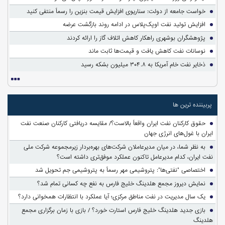
خواست جامعه از دولت: سناریوی افزایش قیمت بنزین را رسماً منتفی کنید
افزایش تولید نفت اوپک‌پلاس در ادامه روند بازگشت عرضه
پژوهشگران بوشهری راهکار کاهش اتلاف گاز را ارائه کردند
نوسانات نفت کاهش یافت و قیمت‌ها ثابت ماند
ذخایر نفت خام آمریکا به ۳۰۴.۸ میلیون بشکه رسید
پربیننده ترین ها
حقوق کارکنان نفت ایران واقعاً بالاست؟/ مقایسه دریافتی کارکنان صنعت نفت
ایران با غول‌های انرژی جهان
به نظر شما، در میان مدیرعاملان شرکت‌های بهره‌بردار زیرمجموعه شرکت ملی
نفت ایران، کدام مدیرعامل تاکنون عملکرد موفق‌تری داشته است؟
اختصاصی "نفتی‌ها": پتروشیمی مهر رسماً به پتروشیمی جم تحویل شد
نمایش دیروز مجمع هلدینگ خلیج فارس به نفع چه کسانی تمام شد؟
یک سال مدیریت در نفت مناطق مرکزی؛ آیا عملکرد با انتظارات همخوانی دارد؟
بازی جدید هلدینگ خلیج فارس استارت خورد؟ / بازی با زمان برگزاری مجمع
هلدینگ