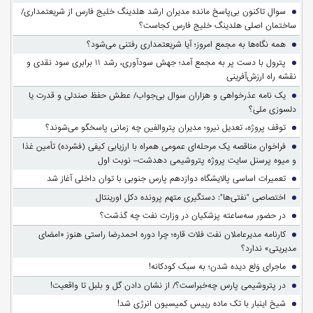
سوالِ تاکنون بی‌پاسخ مانده مدیران ارشد هلدینگ خلیج فارس از شریعتمداری/
ساختمان اصلی هلدینگ خلیج فارس کجاست؟
همه نگاه‌ها به مجمع امروز؛ آیا شریعتمداری رفتنی می‌شود؟
پترول با دست پر به مجمع آمد؛ جهش سودآوری، رشد ۱۱ برابری سود نقدی و
نقشه راه ارزش‌آفرینی
یک نامه عذرخواهی و هزاران سوال بی‌جواب/ عطش حفظ صندلی و قدرت یا
دلسوزی ملی؟
توقف پروژه، تعدیل نیرو؛ مدیران پتروالفین چه زمانی پاسخگو می‌شوند؟
فراخوان مناقصه یک مرحله‌ای عمومی همراه با ارزیابی کیفی (فشرده) تأمین غذا
و میوه پرسنل سایت پروژه پتروشیمی دهدشت– نوبت اول
تعمیرات اساسی پالایشگاه دوازدهم پارس جنوبی با توان داخلی آغاز شد
اختصاصی "نفتی‌ها": دستگیری متهم پرونده دکل اورینتال
در حضور سه‌ساعته پزشکیان در وزارت نفت چه گذشت؟
کارنامه مدیرعاملان نفت فلات قاره؛ چرا دوره احمدرضا راستی هنوز «امضای
مدیریتی» ندارد؟
ماجرای وَلع دیده شدن؛ به سبک کودکانه!
در پتروشیمی پارس چه‌خبراست؟/ از نشان دادن گل و بلبل تا واقعیت!
شیخ اینبار با تک ماده رییس کمیسیون انرژی شد!