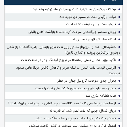
برخلاف پیش‌بینی‌ها؛ تولید نفت روسیه در ماه ژوئیه رشد کرد
توقف بارگیری نفت در مسیر خزر تأیید شد
فروش نفت ایران متوقف نشده است
پایش مستمر جایگاه‌های سوخت کرمانشاه تا بازگشت کامل زائران
اسکله صادراتی لاوان نوسازی شد
حاشیه‌های نفت و انرژی/از دستور وزیر نفت برای بازسازی پالایشگاه‌ها تا باز شدن
دوباره‌ی بزرگ‌ترین پرونده واگذاری تاریخ!
تأکید وزیر نفت بر نقش رسانه‌ها در ترویج فرهنگ ایثار در صنعت نفت
افزایش قیمت نفت؛ تنش در تنگه هرمز و کاهش ذخایر آمریکا عامل صعود
قیمت‌ها
بحران جدی سوخت؛ گازوئیل جهان در خطر
بدهی ۱ میلیارد دلاری، حساب‌های شرکت ملی نفت را بست
نفت ۸۳.۵۵ دلاری شد
از ضایعات پتروشیمی تا مناقصه کاتالیست؛ چه اتفاقی در پتروشیمی اروند افتاد؟
دریای شمال؛ جایی که نفت تمام شد، اما قدرت نه!
کاهش چشمگیر واردات نفت چین در سایه جنگ علیه ایران
اینفوگرافی/روزانه ۲۰ میلیون لیتر سوخت در کشور قاچاق می‌شود