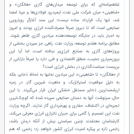
تفاهم‌نامه‌ای که برای توسعه میدان‌های گازی «هالگان» و
«شاهینی» میان شرکت ملی نفت، ایمیدرو، فولادی‌ها و مپنا امضا
شد، تنها یک قرارداد ساده نیست؛ این سند آغازگر رویارویی
صنایعی است که تا دیروز صرفاً مصرف‌کننده انرژی بودند و امروز
به اجبار باید در جایگاه توسعه‌دهنده میادین گازی ظاهر شوند.
مطابق برنامه هفتم توسعه، وزارت نفت راهی جز سپردن بخشی از
پروژه‌های گازی به صنایع انرژی‌بر نیافته است، اما آیا این
برون‌سپاری عجیب، منطق اقتصادی و فنی دارد یا صرفاً بازتابی از
بن‌بست سیاست‌گذاری در بخش انرژی است؟
از «هالگان» تا «شاهینی»، این میادین نه‌تنها به لحاظ ذخایر، بلکه
به دلیل موقعیت استراتژیک و ماهیت شیرین گاز، در زمره
ارزشمندترین ذخایر مستقل خشکی ایران قرار می‌گیرند. با این
حال، سرنوشت آنها به دستان صنایعی سپرده شده که کوچک‌ترین
تجربه‌ای در اکتشاف، حفاری و بهره‌برداری گاز ندارند. اگرچه وزارت
نفت این تصمیم را گامی برای جبران ناترازی انرژی معرفی می‌کند،
کارشناسان معتقدند چنین سیاستی بیش از آنکه درمان باشد،
زخمی تازه بر پیکره امنیت انرژی کشور خواهد زد؛ زخمی که هم