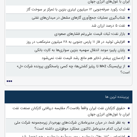
ایران با غول‌های انرژی جهان
ثبت رکورد صرفه‌جویی ۱۲ میلیون لیتری بنزین با تمرکز بر سوخت گاز
شتاب‌گیری عملیات جمع‌آوری گازهای مشعل در میدان‌های نفتی
نفت ۵ درصد ارزان شد
بازار نفت؛ ثبات قیمت علی‌رغم فشارهای صعودی
افزایش تولید در فاز ۱۱ پارس جنوبی به ۲۸ میلیون مترمکعب در روز
پایان پاییز؛ موعد انتقال سهمیه بنزین سواری‌ها به کارت بانکی
آزادسازی بیشتر ذخایر هم مانع رشد قیمت نفت نمی‌شود
از پرایسینگ M+2 تا ریلیز کشتی‌ها؛ چه کسی پاسخگوی پرونده شرکت «ل»
است؟
پربیننده ترین ها
حقوق کارکنان نفت ایران واقعاً بالاست؟/ مقایسه دریافتی کارکنان صنعت نفت
ایران با غول‌های انرژی جهان
به نظر شما، در میان مدیرعاملان شرکت‌های بهره‌بردار زیرمجموعه شرکت ملی
نفت ایران، کدام مدیرعامل تاکنون عملکرد موفق‌تری داشته است؟
اختصاصی "نفتی‌ها": پتروشیمی مهر رسماً به پتروشیمی جم تحویل شد