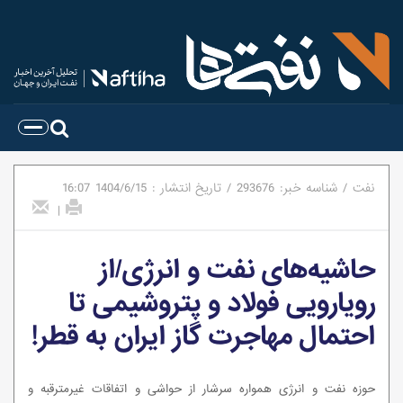
نفت
/
شناسه خبر:
293676
/
تاریخ انتشار :
1404/6/15
16:07
|
حاشیه‌های نفت و انرژی/از
رویارویی فولاد و پتروشیمی تا
احتمال مهاجرت گاز ایران به قطر!
حوزه نفت و انرژی همواره سرشار از حواشی و اتفاقات غیرمترقبه و