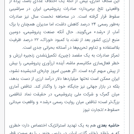
این شکاف آماری، بیش از آنکه یک اختلاف عددی باشد، پرده از
واقعیتی تلخ برمی‌دارد؛ صادرات پتروشیمی ایران در سراشیبی
سقوط قرار گرفته است. در سه‌ماهه نخست سال نیز صادرات
به‌طور رسمی ۲۴ درصد کاهش داشت، اما مدیران همچنان با بزک
آمار، از «رشد» می‌گویند. حال آنکه صنعت پتروشیمی، دومین
منبع ارزی کشور بعد از نفت، با کمبود خوراک، ۲۲ درصد ظرفیت
بلااستفاده و تداوم تحریم‌ها در آستانه بحرانی جدی است.
تمرکز صادرات به یک مقصد (چین)، تکمیل‌نشدن زنجیره ارزش و
خطر فعال‌سازی مکانیسم ماشه، آینده ارزآوری پتروشیمی را بیش
از پیش مبهم کرده است. اگر همین امروز چاره‌ای اندیشیده نشود،
ایران ممکن است نه‌تنها میلیاردها دلار درآمد ارزی از دست بدهد،
بلکه در بازار جهانی نیز جایگاه خود را واگذار کند. تناقض آماری
میان گمرک و شرکت ملی پتروشیمی، در حقیقت نماد تناقضی
بزرگ‌تر است؛ تناقض میان روایت رسمی «رشد» و واقعیت میدانی
«سقوط»./تجارت نیوز
حاشیه بعدی
هم به یک تهدید استراتژیک اختصاص دارد؛ خطری
که می‌تواند ذخایر گازی ایران در پارس جنوبی را به سمت قطر