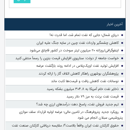
آخرین اخبار
دریای شمال؛ جایی که نفت تمام شد، اما قدرت نه!
کاهش چشمگیر واردات نفت چین در سایه جنگ علیه ایران
اینفوگرافی/روزانه ۲۰ میلیون لیتر سوخت در کشور قاچاق می‌شود
خواست جامعه از دولت: سناریوی افزایش قیمت بنزین را رسماً منتفی کنید
افزایش تولید نفت اوپک‌پلاس در ادامه روند بازگشت عرضه
پژوهشگران بوشهری راهکار کاهش اتلاف گاز را ارائه کردند
نوسانات نفت کاهش یافت و قیمت‌ها ثابت ماند
ذخایر نفت خام آمریکا به ۳۰۴.۸ میلیون بشکه رسید
قیمت نفت برنت به مرز ۷۹ دلار رسید
تیم جدید فروش نفت، پاسخ دهد؛ درآمدهای ارزی چه شد؟
رویکرد جدید پتروفرهنگ در تامین مالی؛ عرضه اولیه قرارداد سلف موازی
پتروشیمی سبلان انجام می شود
حقوق کارکنان نفت ایران واقعاً بالاست؟/ مقایسه دریافتی کارکنان صنعت نفت