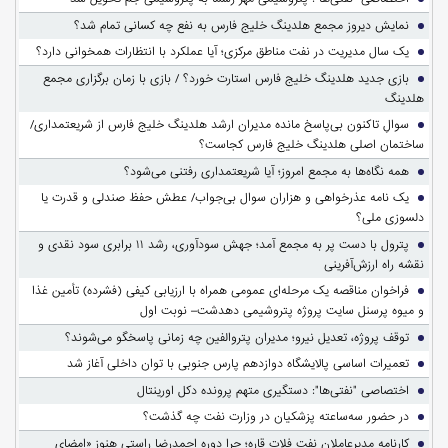
نمایش دیروز مجمع هلدینگ خلیج فارس به نفع چه کسانی تمام شد؟
یک سال مدیریت در نفت مناطق مرکزی؛ آیا عملکرد با انتظارات همخوانی دارد؟
بازی جدید هلدینگ خلیج فارس استارت خورد؟ / بازی با زمان برگزاری مجمع
هلدینگ
سوالِ تاکنون بی‌پاسخ مانده مدیران ارشد هلدینگ خلیج فارس از شریعتمداری/
ساختمان اصلی هلدینگ خلیج فارس کجاست؟
همه نگاه‌ها به مجمع امروز؛ آیا شریعتمداری رفتنی می‌شود؟
یک نامه عذرخواهی و هزاران سوال بی‌جواب/ عطش حفظ صندلی و قدرت یا
دلسوزی ملی؟
پترول با دست پر به مجمع آمد؛ جهش سودآوری، رشد ۱۱ برابری سود نقدی و
نقشه راه ارزش‌آفرینی
فراخوان مناقصه یک مرحله‌ای عمومی همراه با ارزیابی کیفی (فشرده) تأمین غذا
و میوه پرسنل سایت پروژه پتروشیمی دهدشت– نوبت اول
توقف پروژه، تعدیل نیرو؛ مدیران پتروالفین چه زمانی پاسخگو می‌شوند؟
تعمیرات اساسی پالایشگاه دوازدهم پارس جنوبی با توان داخلی آغاز شد
اختصاصی "نفتی‌ها": دستگیری متهم پرونده دکل اورینتال
در حضور سه‌ساعته پزشکیان در وزارت نفت چه گذشت؟
کارنامه مدیرعاملان نفت فلات قاره؛ چرا دوره احمدرضا راستی هنوز «امضای