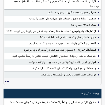
افزایش قیمت نفت؛ تنش در تنگه هرمز و کاهش ذخایر آمریکا عامل صعود
قیمت‌ها
بحران جدی سوخت؛ گازوئیل جهان در خطر
بدهی ۱ میلیارد دلاری، حساب‌های شرکت ملی نفت را بست
نفت ۸۳.۵۵ دلاری شد
از ضایعات پتروشیمی تا مناقصه کاتالیست؛ چه اتفاقی در پتروشیمی اروند افتاد؟
دریای شمال؛ جایی که نفت تمام شد، اما قدرت نه!
کاهش چشمگیر واردات نفت چین در سایه جنگ علیه ایران
اینفوگرافی/روزانه ۲۰ میلیون لیتر سوخت در کشور قاچاق می‌شود
خواست جامعه از دولت: سناریوی افزایش قیمت بنزین را رسماً منتفی کنید
افزایش تولید نفت اوپک‌پلاس در ادامه روند بازگشت عرضه
پژوهشگران بوشهری راهکار کاهش اتلاف گاز را ارائه کردند
نوسانات نفت کاهش یافت و قیمت‌ها ثابت ماند
پربیننده ترین ها
حقوق کارکنان نفت ایران واقعاً بالاست؟/ مقایسه دریافتی کارکنان صنعت نفت