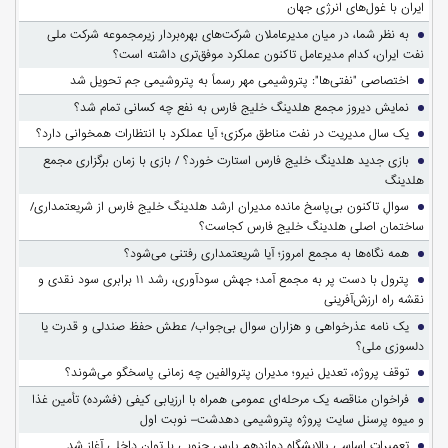
ایران با غول‌های انرژی جهان
به نظر شما، در میان مدیرعاملان شرکت‌های بهره‌بردار زیرمجموعه شرکت ملی
نفت ایران، کدام مدیرعامل تاکنون عملکرد موفق‌تری داشته است؟
اختصاصی "نفتی‌ها": پتروشیمی مهر رسماً به پتروشیمی جم تحویل شد
نمایش دیروز مجمع هلدینگ خلیج فارس به نفع چه کسانی تمام شد؟
یک سال مدیریت در نفت مناطق مرکزی؛ آیا عملکرد با انتظارات همخوانی دارد؟
بازی جدید هلدینگ خلیج فارس استارت خورد؟ / بازی با زمان برگزاری مجمع
هلدینگ
سوالِ تاکنون بی‌پاسخ مانده مدیران ارشد هلدینگ خلیج فارس از شریعتمداری/
ساختمان اصلی هلدینگ خلیج فارس کجاست؟
همه نگاه‌ها به مجمع امروز؛ آیا شریعتمداری رفتنی می‌شود؟
پترول با دست پر به مجمع آمد؛ جهش سودآوری، رشد ۱۱ برابری سود نقدی و
نقشه راه ارزش‌آفرینی
یک نامه عذرخواهی و هزاران سوال بی‌جواب/ عطش حفظ صندلی و قدرت یا
دلسوزی ملی؟
توقف پروژه، تعدیل نیرو؛ مدیران پتروالفین چه زمانی پاسخگو می‌شوند؟
فراخوان مناقصه یک مرحله‌ای عمومی همراه با ارزیابی کیفی (فشرده) تأمین غذا
و میوه پرسنل سایت پروژه پتروشیمی دهدشت– نوبت اول
تعمیرات اساسی پالایشگاه دوازدهم پارس جنوبی با توان داخلی آغاز شد