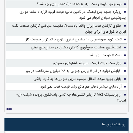
تیم جدید فروش نفت، پاسخ دهد؛ درآمدهای ارزی چه شد؟
رویکرد جدید پتروفرهنگ در تامین مالی؛ عرضه اولیه قرارداد سلف موازی
پتروشیمی سبلان انجام می شود
حقوق کارکنان نفت ایران واقعاً بالاست؟/ مقایسه دریافتی کارکنان صنعت نفت
ایران با غول‌های انرژی جهان
ثبت رکورد صرفه‌جویی ۱۲ میلیون لیتری بنزین با تمرکز بر سوخت گاز
شتاب‌گیری عملیات جمع‌آوری گازهای مشعل در میدان‌های نفتی
نفت ۵ درصد ارزان شد
بازار نفت؛ ثبات قیمت علی‌رغم فشارهای صعودی
افزایش تولید در فاز ۱۱ پارس جنوبی به ۲۸ میلیون مترمکعب در روز
پایان پاییز؛ موعد انتقال سهمیه بنزین سواری‌ها به کارت بانکی
آزادسازی بیشتر ذخایر هم مانع رشد قیمت نفت نمی‌شود
از پرایسینگ M+2 تا ریلیز کشتی‌ها؛ چه کسی پاسخگوی پرونده شرکت «ل»
است؟
پربیننده ترین ها