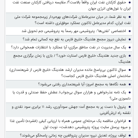
حقوق کارکنان نفت ایران واقعاً بالاست؟/ مقایسه دریافتی کارکنان صنعت نفت
ایران با غول‌های انرژی جهان
به نظر شما، در میان مدیرعاملان شرکت‌های بهره‌بردار زیرمجموعه شرکت ملی
نفت ایران، کدام مدیرعامل تاکنون عملکرد موفق‌تری داشته است؟
اختصاصی "نفتی‌ها": پتروشیمی مهر رسماً به پتروشیمی جم تحویل شد
نمایش دیروز مجمع هلدینگ خلیج فارس به نفع چه کسانی تمام شد؟
یک سال مدیریت در نفت مناطق مرکزی؛ آیا عملکرد با انتظارات همخوانی دارد؟
بازی جدید هلدینگ خلیج فارس استارت خورد؟ / بازی با زمان برگزاری مجمع
هلدینگ
سوالِ تاکنون بی‌پاسخ مانده مدیران ارشد هلدینگ خلیج فارس از شریعتمداری/
ساختمان اصلی هلدینگ خلیج فارس کجاست؟
همه نگاه‌ها به مجمع امروز؛ آیا شریعتمداری رفتنی می‌شود؟
یک نامه عذرخواهی و هزاران سوال بی‌جواب/ عطش حفظ صندلی و قدرت یا
دلسوزی ملی؟
پترول با دست پر به مجمع آمد؛ جهش سودآوری، رشد ۱۱ برابری سود نقدی و
نقشه راه ارزش‌آفرینی
فراخوان مناقصه یک مرحله‌ای عمومی همراه با ارزیابی کیفی (فشرده) تأمین غذا
و میوه پرسنل سایت پروژه پتروشیمی دهدشت– نوبت اول
توقف پروژه، تعدیل نیرو؛ مدیران پتروالفین چه زمانی پاسخگو می‌شوند؟