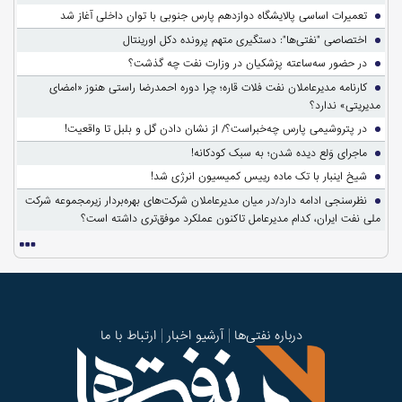
تعمیرات اساسی پالایشگاه دوازدهم پارس جنوبی با توان داخلی آغاز شد
اختصاصی "نفتی‌ها": دستگیری متهم پرونده دکل اورینتال
در حضور سه‌ساعته پزشکیان در وزارت نفت چه گذشت؟
کارنامه مدیرعاملان نفت فلات قاره؛ چرا دوره احمدرضا راستی هنوز «امضای
مدیریتی» ندارد؟
در پتروشیمی پارس چه‌خبراست؟/ از نشان دادن گل و بلبل تا واقعیت!
ماجرای وَلع دیده شدن؛ به سبک کودکانه!
شیخ اینبار با تک ماده رییس کمیسیون انرژی شد!
نظرسنجی ادامه دارد/در میان مدیرعاملان شرکت‌های بهره‌بردار زیرمجموعه شرکت
ملی نفت ایران، کدام مدیرعامل تاکنون عملکرد موفق‌تری داشته است؟
درباره نفتی‌ها
آرشیو اخبار
ارتباط با ما