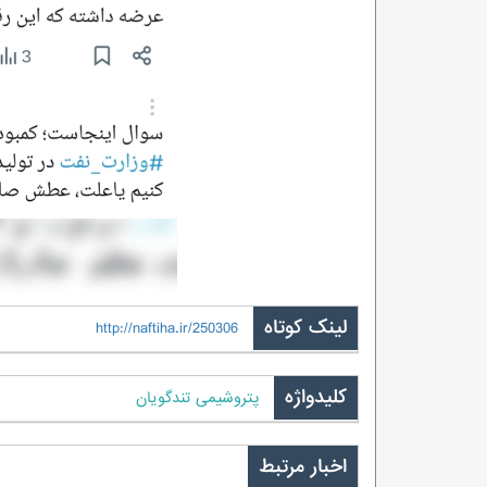
لینک کوتاه
http://naftiha.ir/250306
کلیدواژه
پتروشیمی تندگویان
اخبار مرتبط