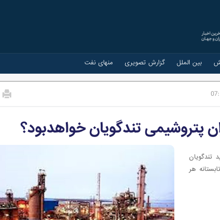
ش
بین الملل
گزارش تصویری
منهای نفت
07
ن پتروشیمی تندگویان خواهدبود؟
د تندگویان
بستانه هر