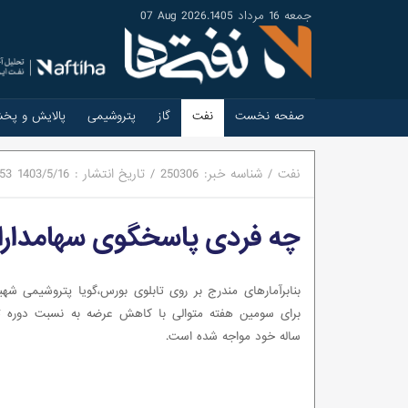
جمعه 16 مرداد 1405
.
07 Aug 2026
صفحه نخست
نفت
گاز
پتروشیمی
پالایش و پخ
نفت
/
شناسه خبر:
250306
/
تاریخ انتشار :
1403/5/16
:53
چه فردی پاسخگوی سهامدارا
بنابرآمارهای مندرج بر روی تابلوی بورس،گویا پتروشیمی شهی
برای سومین هفته متوالی با کاهش عرضه به نسبت دوره تا
ساله خود مواجه شده است.