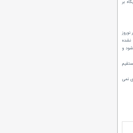
اه بر
احمدرضا راستی هنوز «امضای مدیریتی» ندارد؟
در پتروشیمی پارس چه‌خبراست؟/ از نشان
دادن گل و بلبل تا واقعیت!
ماجرای وَلع دیده شدن؛ به سبک کودکانه!
شیخ اینبار با تک ماده رییس کمیسیون انرژی
 نوروز
شد!
م نشده
نظرسنجی ادامه دارد/در میان مدیرعاملان
شود و
شرکت‌های بهره‌بردار زیرمجموعه شرکت ملی نفت
ایران، کدام مدیرعامل تاکنون عملکرد موفق‌تری
ستقیم
داشته است؟
ی نمی