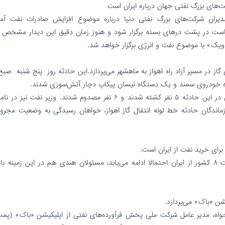
کت‌های بزرگ نفتی جهان درباره ایران است
مدیران شرکت‌های بزرگ نفتی دنیا درباره موضوع افزایش صادرات نفت آمر
قرار است در پشت درهای بسته برگزار شود و هنوز زمان دقیق این دیدار مشخص
اویک» با موضوع نفت و انرژی برگزار خواهد شد.
از در مسیر آزاد راه اهواز به ماهشهر می‌پردازد.این حادثه روز پنج شنبه صبح
اه خودروی سمند و یک دستگاه نیسان پیکاپ دچار آتش‌سوزی شدند.
مدیرعامل سازمان آتش‌نشانی اهواز تصریح کرد: تاکنون در این حادثه ۵ نفر کشته شدند و ۶ نفر مصدوم شدند. وزیر نفت 
اندگان حادثه خط لوله انتقال گاز اهواز، خواهان رسیدگی به وضعیت مجرو
اسپوتنیک گفت: مقامات آمریکا می‌گویند خریدهای نفت ۸ کشور از ایران احتمالا ادامه می‌یابد، مسئولان هندی هم در این زمینه
شن «باک» می‌پردازد.
، مدیر عامل شرکت ملی پخش فرآورده‌های نفتی از اپلیکیشن «باک» (پمپ‌