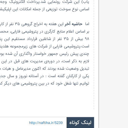
یاب) این شرکت رونمایی شد.پرداخت الکترونیک وجه س
اساس نوع سوخت توزیعی از جمله امکانات این اپلیکی
اما
حاشیه آخر
این هفته به اخراج گروهی ۳۵ نفر از کارکنان پتروشیمی فارابی در آستانه نوروز می‌پردازد.
بر اساس اعلام منابع کارگری در پتروشیمی فارابی، محمد
۹۸ بیش از ۳۵ نفر از شاغلین قرارداد‌ مس
است.پتروشیمی فارابی از شرکت های زیرمجموعه هلدین
چندی پیش رئیس جمهور خواستار واگذاری آن شده بود
لازم به ذکر است، در دوره‌ی مدیریت های قبل در این 
تبدیل وضعیت شده بودند که اکنون مدیرعامل و هیات مد
یکی از کارکنان گفته است : در آستانه نوروز و سال جد
توانیم تنها شغل خود که در بین پتروشیمی های دیگر ک
لینک کوتاه
http://naftiha.ir/5239