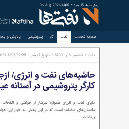
پنج شنبه 15 مرداد 1405
.
06 Aug 2026
صفحه نخست
نفت
گاز
پتروشیمی
پالایش و پخ
نفت
/
شناسه خبر:
5239
/
تاریخ انتشار :
1397/12/25
8:13
کارگر پتروشیمی در آستانه عید
دنیای نفت و انرژی همواره سرشار از حواشی و اتفاقات غی
داستان‌های مختلف است، که در این بخش به اخبار این حوا
پرداخت.