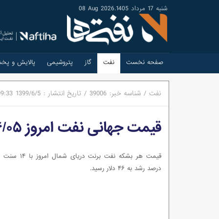
شنبه 17 مرداد 1405
.
08 Aug 2026
صفحه نخست
نفت
گاز
پتروشیمی
پالایش و پخ
نفت
/
شناسه خبر:
39006
/
تاریخ انتشار :
1399/6/5
09:33
قیمت جهانی نفت امروز ۹۹/۰۶/۰۵/ برنت ۴۶ دلار شد
درصد رشد به ۴۶ دلار رسید.