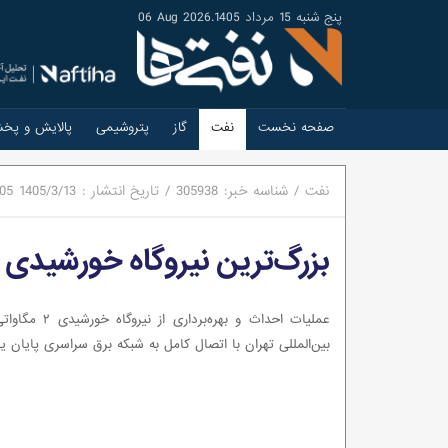
پنج شنبه 15 مرداد 1405
.
06 Aug 2026
صفحه نخست
نفت
گاز
پتروشیمی
پالایش و پخ
نفت
/
شناسه خبر:
305938
/
تاریخ انتشار :
1405/3/13
:05
بزرگ‌ترین نیروگاه خورشیدی 
عملیات احداث و بهره‌برداری 
بین‌المللی تهران با اتصال کامل به شبکه برق سراسری پایان ی