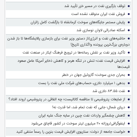
توقف بارگیری نفت در مسیر خزر تأیید شد
فروش نفت ایران متوقف نشده است
پایش مستمر جایگاه‌های سوخت کرمانشاه تا بازگشت کامل زائران
اسکله صادراتی لاوان نوسازی شد
حاشیه‌های نفت و انرژی/از دستور وزیر نفت برای بازسازی پالایشگاه‌ها تا باز شدن
دوباره‌ی بزرگ‌ترین پرونده واگذاری تاریخ!
تأکید وزیر نفت بر نقش رسانه‌ها در ترویج فرهنگ ایثار در صنعت نفت
افزایش قیمت نفت؛ تنش در تنگه هرمز و کاهش ذخایر آمریکا عامل صعود
قیمت‌ها
بحران جدی سوخت؛ گازوئیل جهان در خطر
بدهی ۱ میلیارد دلاری، حساب‌های شرکت ملی نفت را بست
نفت ۸۳.۵۵ دلاری شد
از ضایعات پتروشیمی تا مناقصه کاتالیست؛ چه اتفاقی در پتروشیمی اروند افتاد؟
دریای شمال؛ جایی که نفت تمام شد، اما قدرت نه!
کاهش چشمگیر واردات نفت چین در سایه جنگ علیه ایران
اینفوگرافی/روزانه ۲۰ میلیون لیتر سوخت در کشور قاچاق می‌شود
خواست جامعه از دولت: سناریوی افزایش قیمت بنزین را رسماً منتفی کنید