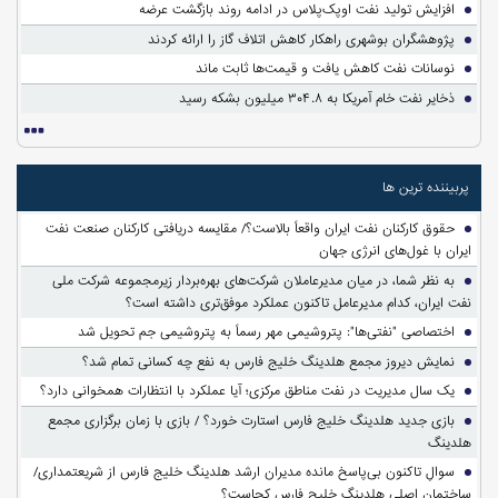
افزایش تولید نفت اوپک‌پلاس در ادامه روند بازگشت عرضه
پژوهشگران بوشهری راهکار کاهش اتلاف گاز را ارائه کردند
نوسانات نفت کاهش یافت و قیمت‌ها ثابت ماند
ذخایر نفت خام آمریکا به ۳۰۴.۸ میلیون بشکه رسید
پربیننده ترین ها
حقوق کارکنان نفت ایران واقعاً بالاست؟/ مقایسه دریافتی کارکنان صنعت نفت
ایران با غول‌های انرژی جهان
به نظر شما، در میان مدیرعاملان شرکت‌های بهره‌بردار زیرمجموعه شرکت ملی
نفت ایران، کدام مدیرعامل تاکنون عملکرد موفق‌تری داشته است؟
اختصاصی "نفتی‌ها": پتروشیمی مهر رسماً به پتروشیمی جم تحویل شد
نمایش دیروز مجمع هلدینگ خلیج فارس به نفع چه کسانی تمام شد؟
یک سال مدیریت در نفت مناطق مرکزی؛ آیا عملکرد با انتظارات همخوانی دارد؟
بازی جدید هلدینگ خلیج فارس استارت خورد؟ / بازی با زمان برگزاری مجمع
هلدینگ
سوالِ تاکنون بی‌پاسخ مانده مدیران ارشد هلدینگ خلیج فارس از شریعتمداری/
ساختمان اصلی هلدینگ خلیج فارس کجاست؟