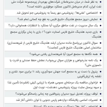
به نظر شما، در میان مدیرعاملان شرکت‌های بهره‌بردار زیرمجموعه شرکت ملی
نفت ایران، کدام مدیرعامل تاکنون عملکرد موفق‌تری داشته است؟
اختصاصی "نفتی‌ها": پتروشیمی مهر رسماً به پتروشیمی جم تحویل شد
نمایش دیروز مجمع هلدینگ خلیج فارس به نفع چه کسانی تمام شد؟
یک سال مدیریت در نفت مناطق مرکزی؛ آیا عملکرد با انتظارات همخوانی دارد؟
بازی جدید هلدینگ خلیج فارس استارت خورد؟ / بازی با زمان برگزاری مجمع
هلدینگ
سوالِ تاکنون بی‌پاسخ مانده مدیران ارشد هلدینگ خلیج فارس از شریعتمداری/
ساختمان اصلی هلدینگ خلیج فارس کجاست؟
همه نگاه‌ها به مجمع امروز؛ آیا شریعتمداری رفتنی می‌شود؟
یک نامه عذرخواهی و هزاران سوال بی‌جواب/ عطش حفظ صندلی و قدرت یا
دلسوزی ملی؟
پترول با دست پر به مجمع آمد؛ جهش سودآوری، رشد ۱۱ برابری سود نقدی و
نقشه راه ارزش‌آفرینی
فراخوان مناقصه یک مرحله‌ای عمومی همراه با ارزیابی کیفی (فشرده) تأمین غذا
و میوه پرسنل سایت پروژه پتروشیمی دهدشت– نوبت اول
توقف پروژه، تعدیل نیرو؛ مدیران پتروالفین چه زمانی پاسخگو می‌شوند؟
تعمیرات اساسی پالایشگاه دوازدهم پارس جنوبی با توان داخلی آغاز شد
اختصاصی "نفتی‌ها": دستگیری متهم پرونده دکل اورینتال