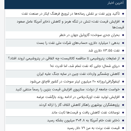
آخرین اخبار
تأکید وزیر نفت بر نقش رسانه‌ها در ترویج فرهنگ ایثار در صنعت نفت
افزایش قیمت نفت؛ تنش در تنگه هرمز و کاهش ذخایر آمریکا عامل صعود
قیمت‌ها
بحران جدی سوخت؛ گازوئیل جهان در خطر
بدهی ۱ میلیارد دلاری، حساب‌های شرکت ملی نفت را بست
نفت ۸۳.۵۵ دلاری شد
از ضایعات پتروشیمی تا مناقصه کاتالیست؛ چه اتفاقی در پتروشیمی اروند افتاد؟
دریای شمال؛ جایی که نفت تمام شد، اما قدرت نه!
کاهش چشمگیر واردات نفت چین در سایه جنگ علیه ایران
اینفوگرافی/روزانه ۲۰ میلیون لیتر سوخت در کشور قاچاق می‌شود
خواست جامعه از دولت: سناریوی افزایش قیمت بنزین را رسماً منتفی کنید
افزایش تولید نفت اوپک‌پلاس در ادامه روند بازگشت عرضه
پژوهشگران بوشهری راهکار کاهش اتلاف گاز را ارائه کردند
نوسانات نفت کاهش یافت و قیمت‌ها ثابت ماند
ذخایر نفت خام آمریکا به ۳۰۴.۸ میلیون بشکه رسید
قیمت نفت برنت به مرز ۷۹ دلار رسید