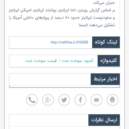
جبران می‌کند.
بر اساس گزارش رویترز، دلتا ایرلاینز، یونایتد ایرلاینز، امریکن ایرلاینز
و ساوت‌وست ایرلاینز حدود ۸۰ درصد از پروازهای داخلی آمریکا را
تشکیل می‌دهند./ایسنا
لینک کوتاه
http://naftiha.ir/316268
کلیدواژه
کمبود سوخت جت
قیمت سوخت جت
اخبار مرتبط
ارسال نظرات