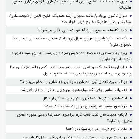
بازی جدید هلدینگ خلیج فارس استارت خورد؟ / بازی با زمان برگزاری مجمع
هلدینگ
سوالِ تاکنون بی‌پاسخ مانده مدیران ارشد هلدینگ خلیج فارس از شریعتمداری/
ساختمان اصلی هلدینگ خلیج فارس کجاست؟
همه نگاه‌ها به مجمع امروز؛ آیا شریعتمداری رفتنی می‌شود؟
یک نامه عذرخواهی و هزاران سوال بی‌جواب/ عطش حفظ صندلی و قدرت یا
دلسوزی ملی؟
پترول با دست پر به مجمع آمد؛ جهش سودآوری، رشد ۱۱ برابری سود نقدی و
نقشه راه ارزش‌آفرینی
فراخوان مناقصه یک مرحله‌ای عمومی همراه با ارزیابی کیفی (فشرده) تأمین غذا
و میوه پرسنل سایت پروژه پتروشیمی دهدشت– نوبت اول
توقف پروژه، تعدیل نیرو؛ مدیران پتروالفین چه زمانی پاسخگو می‌شوند؟
تعمیرات اساسی پالایشگاه دوازدهم پارس جنوبی با توان داخلی آغاز شد
اختصاصی "نفتی‌ها": دستگیری متهم پرونده دکل اورینتال
در حضور سه‌ساعته پزشکیان در وزارت نفت چه گذشت؟
کارنامه مدیرعاملان نفت فلات قاره؛ چرا دوره احمدرضا راستی هنوز «امضای
مدیریتی» ندارد؟
ماجرای وَلع دیده شدن؛ به سبک کودکانه!
در پتروشیمی پارس چه‌خبراست؟/ از نشان دادن گل و بلبل تا واقعیت!