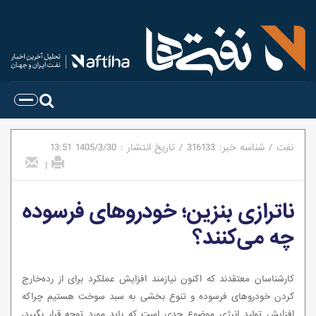
نفت
/
شناسه خبر:
316133
/
تاریخ انتشار :
1405/3/30
13:51
|
ناترازی بنزین؛ خودروهای فرسوده
چه می‌کنند؟
کارشناسان معتقدند که اکنون نیازمند افزایش عملکرد برای از رده‌خارج
کردن خودروهای فرسوده و تنوع بخشی به سبد سوخت هستیم چراکه
افزایش تولید انرژی موضوع جدی است که باید مورد توجه قرار بگیرد،