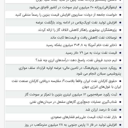
اینفوگرافی/روزانه ۲۰ میلیون لیتر سوخت در کشور قاچاق می‌شود
خواست جامعه از دولت: سناریوی افزایش قیمت بنزین را رسماً منتفی کنید
افزایش تولید نفت اوپک‌پلاس در ادامه روند بازگشت عرضه
پژوهشگران بوشهری راهکار کاهش اتلاف گاز را ارائه کردند
نوسانات نفت کاهش یافت و قیمت‌ها ثابت ماند
ذخایر نفت خام آمریکا به ۳۰۴.۸ میلیون بشکه رسید
قیمت نفت برنت به مرز ۷۹ دلار رسید
تیم جدید فروش نفت، پاسخ دهد؛ درآمدهای ارزی چه شد؟
رویکرد جدید پتروفرهنگ در تامین مالی؛ عرضه اولیه قرارداد سلف موازی
پتروشیمی سبلان انجام می شود
حقوق کارکنان نفت ایران واقعاً بالاست؟/ مقایسه دریافتی کارکنان صنعت نفت
ایران با غول‌های انرژی جهان
ثبت رکورد صرفه‌جویی ۱۲ میلیون لیتری بنزین با تمرکز بر سوخت گاز
شتاب‌گیری عملیات جمع‌آوری گازهای مشعل در میدان‌های نفتی
نفت ۵ درصد ارزان شد
بازار نفت؛ ثبات قیمت علی‌رغم فشارهای صعودی
افزایش تولید در فاز ۱۱ پارس جنوبی به ۲۸ میلیون مترمکعب در روز