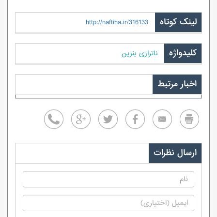
لینک کوتاه
http://naftiha.ir/316133
کلیدواژه
ناترازی بنزین
اخبار مرتبط
ارسال نظرات