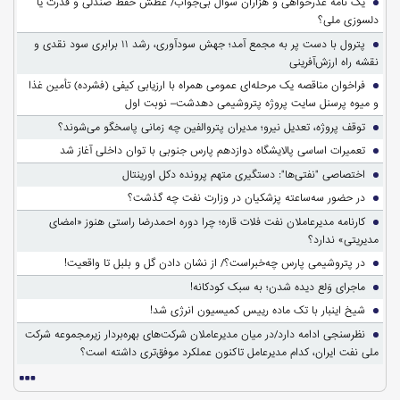
یک نامه عذرخواهی و هزاران سوال بی‌جواب/ عطش حفظ صندلی و قدرت یا
دلسوزی ملی؟
پترول با دست پر به مجمع آمد؛ جهش سودآوری، رشد ۱۱ برابری سود نقدی و
نقشه راه ارزش‌آفرینی
فراخوان مناقصه یک مرحله‌ای عمومی همراه با ارزیابی کیفی (فشرده) تأمین غذا
و میوه پرسنل سایت پروژه پتروشیمی دهدشت– نوبت اول
توقف پروژه، تعدیل نیرو؛ مدیران پتروالفین چه زمانی پاسخگو می‌شوند؟
تعمیرات اساسی پالایشگاه دوازدهم پارس جنوبی با توان داخلی آغاز شد
اختصاصی "نفتی‌ها": دستگیری متهم پرونده دکل اورینتال
در حضور سه‌ساعته پزشکیان در وزارت نفت چه گذشت؟
کارنامه مدیرعاملان نفت فلات قاره؛ چرا دوره احمدرضا راستی هنوز «امضای
مدیریتی» ندارد؟
در پتروشیمی پارس چه‌خبراست؟/ از نشان دادن گل و بلبل تا واقعیت!
ماجرای وَلع دیده شدن؛ به سبک کودکانه!
شیخ اینبار با تک ماده رییس کمیسیون انرژی شد!
نظرسنجی ادامه دارد/در میان مدیرعاملان شرکت‌های بهره‌بردار زیرمجموعه شرکت
ملی نفت ایران، کدام مدیرعامل تاکنون عملکرد موفق‌تری داشته است؟