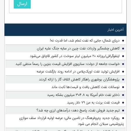
ارسال
آخرین اخبار
دریای شمال؛ جایی که نفت تمام شد، اما قدرت نه!
کاهش چشمگیر واردات نفت چین در سایه جنگ علیه ایران
اینفوگرافی/روزانه ۲۰ میلیون لیتر سوخت در کشور قاچاق می‌شود
خواست جامعه از دولت: سناریوی افزایش قیمت بنزین را رسماً منتفی کنید
افزایش تولید نفت اوپک‌پلاس در ادامه روند بازگشت عرضه
پژوهشگران بوشهری راهکار کاهش اتلاف گاز را ارائه کردند
نوسانات نفت کاهش یافت و قیمت‌ها ثابت ماند
ذخایر نفت خام آمریکا به ۳۰۴.۸ میلیون بشکه رسید
قیمت نفت برنت به مرز ۷۹ دلار رسید
تیم جدید فروش نفت، پاسخ دهد؛ درآمدهای ارزی چه شد؟
رویکرد جدید پتروفرهنگ در تامین مالی؛ عرضه اولیه قرارداد سلف موازی
پتروشیمی سبلان انجام می شود