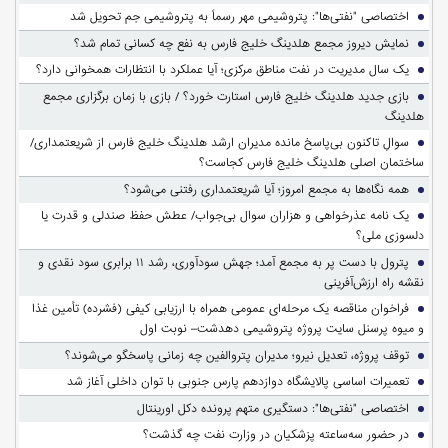
اختصاصی "نفتی‌ها": پتروشیمی مهر رسماً به پتروشیمی جم تحویل شد
نمایش دیروز مجمع هلدینگ خلیج فارس به نفع چه کسانی تمام شد؟
یک سال مدیریت در نفت مناطق مرکزی؛ آیا عملکرد با انتظارات همخوانی دارد؟
بازی جدید هلدینگ خلیج فارس استارت خورد؟ / بازی با زمان برگزاری مجمع
هلدینگ
سوالِ تاکنون بی‌پاسخ مانده مدیران ارشد هلدینگ خلیج فارس از شریعتمداری/
ساختمان اصلی هلدینگ خلیج فارس کجاست؟
همه نگاه‌ها به مجمع امروز؛ آیا شریعتمداری رفتنی می‌شود؟
یک نامه عذرخواهی و هزاران سوال بی‌جواب/ عطش حفظ صندلی و قدرت یا
دلسوزی ملی؟
پترول با دست پر به مجمع آمد؛ جهش سودآوری، رشد ۱۱ برابری سود نقدی و
نقشه راه ارزش‌آفرینی
فراخوان مناقصه یک مرحله‌ای عمومی همراه با ارزیابی کیفی (فشرده) تأمین غذا
و میوه پرسنل سایت پروژه پتروشیمی دهدشت– نوبت اول
توقف پروژه، تعدیل نیرو؛ مدیران پتروالفین چه زمانی پاسخگو می‌شوند؟
تعمیرات اساسی پالایشگاه دوازدهم پارس جنوبی با توان داخلی آغاز شد
اختصاصی "نفتی‌ها": دستگیری متهم پرونده دکل اورینتال
در حضور سه‌ساعته پزشکیان در وزارت نفت چه گذشت؟