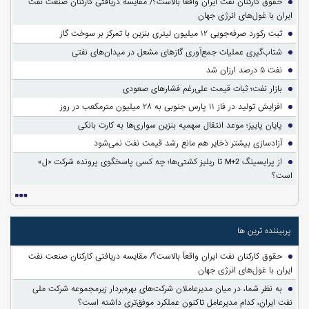
حقوق کارکنان نفت ایران واقعاً بالاست؟/ مقایسه دریافتی کارکنان صنعت نفت
ایران با غول‌های انرژی جهان
ثبت رکورد صرفه‌جویی ۱۲ میلیون لیتری بنزین با تمرکز بر سوخت گاز
شتاب‌گیری عملیات جمع‌آوری گازهای مشعل در میدان‌های نفتی
نفت ۵ درصد ارزان شد
بازار نفت؛ ثبات قیمت علی‌رغم فشارهای صعودی
افزایش تولید در فاز ۱۱ پارس جنوبی به ۲۸ میلیون مترمکعب در روز
پایان پاییز؛ موعد انتقال سهمیه بنزین سواری‌ها به کارت بانکی
آزادسازی بیشتر ذخایر هم مانع رشد قیمت نفت نمی‌شود
از پرایسینگ M+2 تا ریلیز کشتی‌ها؛ چه کسی پاسخگوی پرونده شرکت «ل»
است؟
پربیننده ترین ها
حقوق کارکنان نفت ایران واقعاً بالاست؟/ مقایسه دریافتی کارکنان صنعت نفت
ایران با غول‌های انرژی جهان
به نظر شما، در میان مدیرعاملان شرکت‌های بهره‌بردار زیرمجموعه شرکت ملی
نفت ایران، کدام مدیرعامل تاکنون عملکرد موفق‌تری داشته است؟