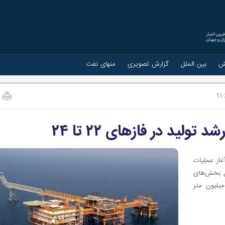
ش
بین الملل
گزارش تصویری
منهای نفت
11:
لید در فازهای ۲۲ تا ۲۴
 گفت: با آغاز عملیات
ل بخش‌های
انده، ظرفیت تولید گاز غنی این طرح روزانه حدود ۴ میلیون متر