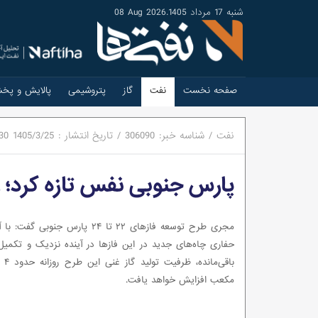
شنبه 17 مرداد 1405
.
08 Aug 2026
صفحه نخست
نفت
گاز
پتروشیمی
پالایش و پخ
نفت
/
شناسه خبر:
306090
/
تاریخ انتشار :
1405/3/25
30
پارس جنوبی نفس تازه کرد؛ رشد تو
مجری طرح توسعه فازهای ۲۲ تا ۲۴ پارس جنوبی
حفاری چاه‌های جدید در این فازها در آینده نزدیک و تکمی
باقی‌م
مکعب افزایش خواهد یافت.