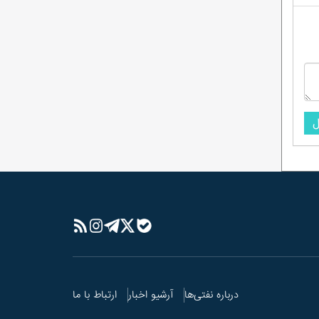
احمدرضا راستی هنوز «امضای مدیریتی» ندارد؟
ماجرای وَلع دیده شدن؛ به سبک کودکانه!
در پتروشیمی پارس چه‌خبراست؟/ از نشان
دادن گل و بلبل تا واقعیت!
شیخ اینبار با تک ماده رییس کمیسیون انرژی
شد!
نظرسنجی ادامه دارد/در میان مدیرعاملان
ل
شرکت‌های بهره‌بردار زیرمجموعه شرکت ملی نفت
ایران، کدام مدیرعامل تاکنون عملکرد موفق‌تری
داشته است؟
درباره نفتی‌ها
آرشیو اخبار
ارتباط با ما