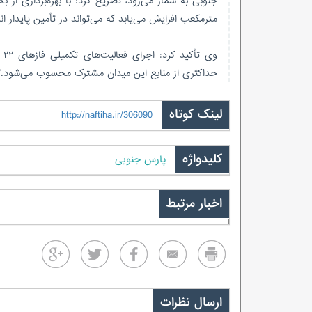
مترمکعب افزایش می‌یابد که می‌تواند در تأمین پایدار ا
حداکثری از منابع این میدان مشترک محسوب می‌شود./ای
لینک کوتاه
http://naftiha.ir/306090
کلیدواژه
پارس جنوبی
اخبار مرتبط
ارسال نظرات