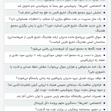
اختصاصی "نفتی‌ها": پتروشیمی مهر رسماً به پتروشیمی جم تحویل شد
نمایش دیروز مجمع هلدینگ خلیج فارس به نفع چه کسانی تمام شد؟
یک سال مدیریت در نفت مناطق مرکزی؛ آیا عملکرد با انتظارات همخوانی دارد؟
بازی جدید هلدینگ خلیج فارس استارت خورد؟ / بازی با زمان برگزاری مجمع
هلدینگ
سوالِ تاکنون بی‌پاسخ مانده مدیران ارشد هلدینگ خلیج فارس از شریعتمداری/
ساختمان اصلی هلدینگ خلیج فارس کجاست؟
همه نگاه‌ها به مجمع امروز؛ آیا شریعتمداری رفتنی می‌شود؟
پترول با دست پر به مجمع آمد؛ جهش سودآوری، رشد ۱۱ برابری سود نقدی و
نقشه راه ارزش‌آفرینی
یک نامه عذرخواهی و هزاران سوال بی‌جواب/ عطش حفظ صندلی و قدرت یا
دلسوزی ملی؟
توقف پروژه، تعدیل نیرو؛ مدیران پتروالفین چه زمانی پاسخگو می‌شوند؟
فراخوان مناقصه یک مرحله‌ای عمومی همراه با ارزیابی کیفی (فشرده) تأمین غذا
و میوه پرسنل سایت پروژه پتروشیمی دهدشت– نوبت اول
تعمیرات اساسی پالایشگاه دوازدهم پارس جنوبی با توان داخلی آغاز شد
اختصاصی "نفتی‌ها": دستگیری متهم پرونده دکل اورینتال
در حضور سه‌ساعته پزشکیان در وزارت نفت چه گذشت؟