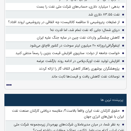
بدهی ۱ میلیارد دلاری، حساب‌های شرکت ملی نفت را بست
نفت ۸۳.۵۵ دلاری شد
از ضایعات پتروشیمی تا مناقصه کاتالیست؛ چه اتفاقی در پتروشیمی اروند افتاد؟
دریای شمال؛ جایی که نفت تمام شد، اما قدرت نه!
کاهش چشمگیر واردات نفت چین در سایه جنگ علیه ایران
اینفوگرافی/روزانه ۲۰ میلیون لیتر سوخت در کشور قاچاق می‌شود
خواست جامعه از دولت: سناریوی افزایش قیمت بنزین را رسماً منتفی کنید
افزایش تولید نفت اوپک‌پلاس در ادامه روند بازگشت عرضه
پژوهشگران بوشهری راهکار کاهش اتلاف گاز را ارائه کردند
نوسانات نفت کاهش یافت و قیمت‌ها ثابت ماند
پربیننده ترین ها
حقوق کارکنان نفت ایران واقعاً بالاست؟/ مقایسه دریافتی کارکنان صنعت نفت
ایران با غول‌های انرژی جهان
به نظر شما، در میان مدیرعاملان شرکت‌های بهره‌بردار زیرمجموعه شرکت ملی
نفت ایران، کدام مدیرعامل تاکنون عملکرد موفق‌تری داشته است؟