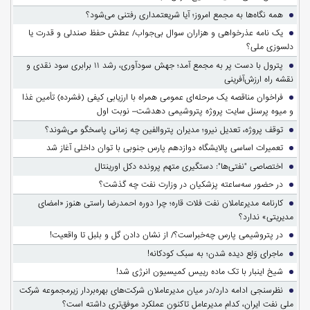
همه نگاه‌ها به مجمع امروز؛ آیا شریعتمداری رفتنی می‌شود؟
یک نامه عذرخواهی و هزاران سوال بی‌جواب/ عطش حفظ صندلی و قدرت یا
دلسوزی ملی؟
پترول با دست پر به مجمع آمد؛ جهش سودآوری، رشد ۱۱ برابری سود نقدی و
نقشه راه ارزش‌آفرینی
فراخوان مناقصه یک مرحله‌ای عمومی همراه با ارزیابی کیفی (فشرده) تأمین غذا
و میوه پرسنل سایت پروژه پتروشیمی دهدشت– نوبت اول
توقف پروژه، تعدیل نیرو؛ مدیران پتروالفین چه زمانی پاسخگو می‌شوند؟
تعمیرات اساسی پالایشگاه دوازدهم پارس جنوبی با توان داخلی آغاز شد
اختصاصی "نفتی‌ها": دستگیری متهم پرونده دکل اورینتال
در حضور سه‌ساعته پزشکیان در وزارت نفت چه گذشت؟
کارنامه مدیرعاملان نفت فلات قاره؛ چرا دوره احمدرضا راستی هنوز «امضای
مدیریتی» ندارد؟
در پتروشیمی پارس چه‌خبراست؟/ از نشان دادن گل و بلبل تا واقعیت!
ماجرای وَلع دیده شدن؛ به سبک کودکانه!
شیخ اینبار با تک ماده رییس کمیسیون انرژی شد!
نظرسنجی ادامه دارد/در میان مدیرعاملان شرکت‌های بهره‌بردار زیرمجموعه شرکت
ملی نفت ایران، کدام مدیرعامل تاکنون عملکرد موفق‌تری داشته است؟