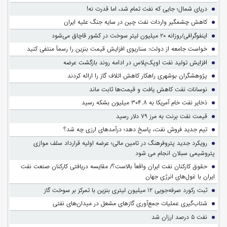
دریای شمال؛ جایی که نفت تمام شد، اما قدرت نه!
کاهش چشمگیر واردات نفت چین در سایه جنگ علیه ایران
اینفوگرافی/روزانه ۲۰ میلیون لیتر سوخت در کشور قاچاق می‌شود
خواست جامعه از دولت: سناریوی افزایش قیمت بنزین را رسماً منتفی کنید
افزایش تولید نفت اوپک‌پلاس در ادامه روند بازگشت عرضه
پژوهشگران بوشهری راهکار کاهش اتلاف گاز را ارائه کردند
نوسانات نفت کاهش یافت و قیمت‌ها ثابت ماند
ذخایر نفت خام آمریکا به ۳۰۴.۸ میلیون بشکه رسید
قیمت نفت برنت به مرز ۷۹ دلار رسید
تیم جدید فروش نفت، پاسخ دهد؛ درآمدهای ارزی چه شد؟
رویکرد جدید پتروفرهنگ در تامین مالی؛ عرضه اولیه قرارداد سلف موازی
پتروشیمی سبلان انجام می شود
حقوق کارکنان نفت ایران واقعاً بالاست؟/ مقایسه دریافتی کارکنان صنعت نفت
ایران با غول‌های انرژی جهان
ثبت رکورد صرفه‌جویی ۱۲ میلیون لیتری بنزین با تمرکز بر سوخت گاز
شتاب‌گیری عملیات جمع‌آوری گازهای مشعل در میدان‌های نفتی
نفت ۵ درصد ارزان شد