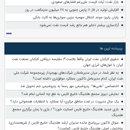
بازار نفت؛ ثبات قیمت علی‌رغم فشارهای صعودی
افزایش تولید در فاز ۱۱ پارس جنوبی به ۲۸ میلیون مترمکعب در روز
پایان پاییز؛ موعد انتقال سهمیه بنزین سواری‌ها به کارت بانکی
آزادسازی بیشتر ذخایر هم مانع رشد قیمت نفت نمی‌شود
پربیننده ترین ها
حقوق کارکنان نفت ایران واقعاً بالاست؟/ مقایسه دریافتی کارکنان صنعت نفت
ایران با غول‌های انرژی جهان
به نظر شما، در میان مدیرعاملان شرکت‌های بهره‌بردار زیرمجموعه شرکت ملی
نفت ایران، کدام مدیرعامل تاکنون عملکرد موفق‌تری داشته است؟
اختصاصی "نفتی‌ها": پتروشیمی مهر رسماً به پتروشیمی جم تحویل شد
نمایش دیروز مجمع هلدینگ خلیج فارس به نفع چه کسانی تمام شد؟
یک سال مدیریت در نفت مناطق مرکزی؛ آیا عملکرد با انتظارات همخوانی دارد؟
بازی جدید هلدینگ خلیج فارس استارت خورد؟ / بازی با زمان برگزاری مجمع
هلدینگ
سوالِ تاکنون بی‌پاسخ مانده مدیران ارشد هلدینگ خلیج فارس از شریعتمداری/
ساختمان اصلی هلدینگ خلیج فارس کجاست؟