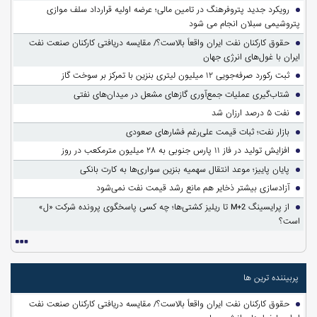
رویکرد جدید پتروفرهنگ در تامین مالی؛ عرضه اولیه قرارداد سلف موازی
پتروشیمی سبلان انجام می شود
حقوق کارکنان نفت ایران واقعاً بالاست؟/ مقایسه دریافتی کارکنان صنعت نفت
ایران با غول‌های انرژی جهان
ثبت رکورد صرفه‌جویی ۱۲ میلیون لیتری بنزین با تمرکز بر سوخت گاز
شتاب‌گیری عملیات جمع‌آوری گازهای مشعل در میدان‌های نفتی
نفت ۵ درصد ارزان شد
بازار نفت؛ ثبات قیمت علی‌رغم فشارهای صعودی
افزایش تولید در فاز ۱۱ پارس جنوبی به ۲۸ میلیون مترمکعب در روز
پایان پاییز؛ موعد انتقال سهمیه بنزین سواری‌ها به کارت بانکی
آزادسازی بیشتر ذخایر هم مانع رشد قیمت نفت نمی‌شود
از پرایسینگ M+2 تا ریلیز کشتی‌ها؛ چه کسی پاسخگوی پرونده شرکت «ل»
است؟
پربیننده ترین ها
حقوق کارکنان نفت ایران واقعاً بالاست؟/ مقایسه دریافتی کارکنان صنعت نفت