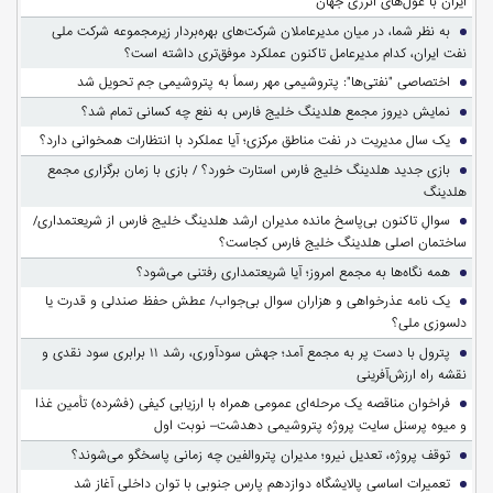
ایران با غول‌های انرژی جهان
به نظر شما، در میان مدیرعاملان شرکت‌های بهره‌بردار زیرمجموعه شرکت ملی
نفت ایران، کدام مدیرعامل تاکنون عملکرد موفق‌تری داشته است؟
اختصاصی "نفتی‌ها": پتروشیمی مهر رسماً به پتروشیمی جم تحویل شد
نمایش دیروز مجمع هلدینگ خلیج فارس به نفع چه کسانی تمام شد؟
یک سال مدیریت در نفت مناطق مرکزی؛ آیا عملکرد با انتظارات همخوانی دارد؟
بازی جدید هلدینگ خلیج فارس استارت خورد؟ / بازی با زمان برگزاری مجمع
هلدینگ
سوالِ تاکنون بی‌پاسخ مانده مدیران ارشد هلدینگ خلیج فارس از شریعتمداری/
ساختمان اصلی هلدینگ خلیج فارس کجاست؟
همه نگاه‌ها به مجمع امروز؛ آیا شریعتمداری رفتنی می‌شود؟
یک نامه عذرخواهی و هزاران سوال بی‌جواب/ عطش حفظ صندلی و قدرت یا
دلسوزی ملی؟
پترول با دست پر به مجمع آمد؛ جهش سودآوری، رشد ۱۱ برابری سود نقدی و
نقشه راه ارزش‌آفرینی
فراخوان مناقصه یک مرحله‌ای عمومی همراه با ارزیابی کیفی (فشرده) تأمین غذا
و میوه پرسنل سایت پروژه پتروشیمی دهدشت– نوبت اول
توقف پروژه، تعدیل نیرو؛ مدیران پتروالفین چه زمانی پاسخگو می‌شوند؟
تعمیرات اساسی پالایشگاه دوازدهم پارس جنوبی با توان داخلی آغاز شد