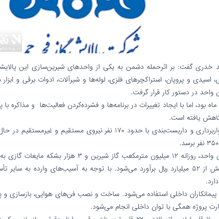
د خدری گفت: بر اثرحمله دشمن به یکی از واحدهای شیرین‌سازی این پالایشگ
نی، اسیدی و پروپان، استراکچرهای فلزی، لوله‌ها و شیرآلات، ادوات برقی و ابزار 
احد در دستور کار قرار گرفت.
ی افزود: اگرچه برآورد اولیه زمان اجرای پروژه ۱۸ تا ۲۰ ماه بود، اما با ایجاد تغییرات در برنامه‌ها و فشرده‌کردن فعالیت‌ها و مذاکره ب
مدیرعامل پالایشگاه فجرجم ادامه داد: اکنون عملیات آواربرداری و داربست‌بندی با حدود ۱۷۰ نفر نیروی مستقیم و غیرمس
خدری تصریح کرد: با اتمام بازسازی و بهره‌برداری از این واحد، روزانه ۱۲ میلیون مترمکعب گاز شیرین و ۳ هزار 
تولید پالایشگاه بازمی‌گردد که ارزش ریالی آن روزانه بیش از ۵۲ میلیارد ریال برآورد می‌شود. با توجه به آسیب‌های وارده به س
ارد.
 و پیمانکاران داخلی استفاده می‌شود. ساخت و نصب فن‌های هوایی، بازسازی و
ارت پروژه همگی با توان داخلی انجام می‌شود.