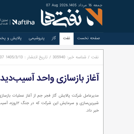
جمعه 16 مرداد 1405
.
07 Aug 2026
صفحه نخست
نفت
گاز
پتروشیمی
پالایش و پخ
نفت
/
شناسه خبر:
305940
/
تاریخ انتشار :
1405/3/13
:07
آغاز بازسازی واحد آسیب‌دیده
مدیرعامل شرکت پالایش گاز فجر جم از آغاز عملیات بازساز
شیرین‌سازی و سرمایش این شرکت 
خبر داد.