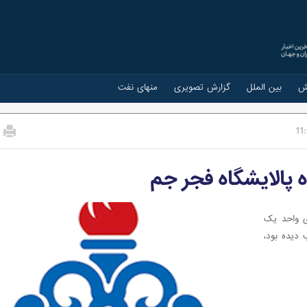
ش
بین الملل
گزارش تصویری
منهای نفت
11
 پالایشگاه فجر جم
ی واحد یک
که در جنگ ۱۲روزه، آسیب دیده بود،