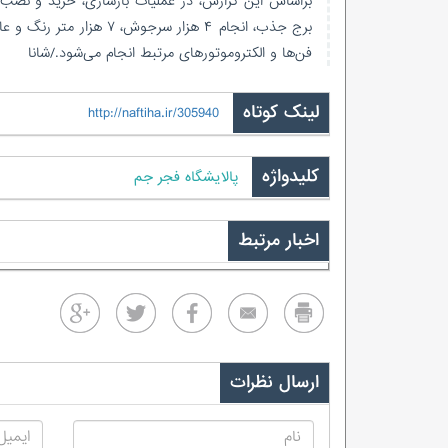
فن‌ها و الکتروموتورهای مرتبط انجام می‌شود./شانا
لینک کوتاه
http://naftiha.ir/305940
کلیدواژه
پالایشگاه فجر جم
اخبار مرتبط
ارسال نظرات