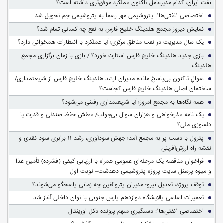
نفت ایران، کدام مدیرعامل تاکنون عملکرد موفق‌تری داشته است؟
اختصاصی "نفتی‌ها": پتروشیمی مهر رسماً به پتروشیمی جم تحویل شد
نمایش دیروز مجمع هلدینگ خلیج فارس به نفع چه کسانی تمام شد؟
یک سال مدیریت در نفت مناطق مرکزی؛ آیا عملکرد با انتظارات همخوانی دارد؟
بازی جدید هلدینگ خلیج فارس استارت خورد؟ / بازی با زمان برگزاری مجمع
هلدینگ
سوالِ تاکنون بی‌پاسخ مانده مدیران ارشد هلدینگ خلیج فارس از شریعتمداری/
ساختمان اصلی هلدینگ خلیج فارس کجاست؟
همه نگاه‌ها به مجمع امروز؛ آیا شریعتمداری رفتنی می‌شود؟
یک نامه عذرخواهی و هزاران سوال بی‌جواب/ عطش حفظ صندلی و قدرت یا
دلسوزی ملی؟
پترول با دست پر به مجمع آمد؛ جهش سودآوری، رشد ۱۱ برابری سود نقدی و
نقشه راه ارزش‌آفرینی
فراخوان مناقصه یک مرحله‌ای عمومی همراه با ارزیابی کیفی (فشرده) تأمین غذا
و میوه پرسنل سایت پروژه پتروشیمی دهدشت– نوبت اول
توقف پروژه، تعدیل نیرو؛ مدیران پتروالفین چه زمانی پاسخگو می‌شوند؟
تعمیرات اساسی پالایشگاه دوازدهم پارس جنوبی با توان داخلی آغاز شد
اختصاصی "نفتی‌ها": دستگیری متهم پرونده دکل اورینتال