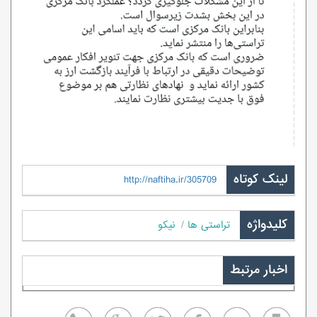
لینک کوتاه
http://naftiha.ir/305709
کلیدواژه
تراستی ها
نیکو
اخبار مرتبط