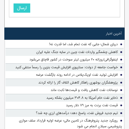
ارسال
آخرین اخبار
دریای شمال؛ جایی که نفت تمام شد، اما قدرت نه!
کاهش چشمگیر واردات نفت چین در سایه جنگ علیه ایران
اینفوگرافی/روزانه ۲۰ میلیون لیتر سوخت در کشور قاچاق می‌شود
خواست جامعه از دولت: سناریوی افزایش قیمت بنزین را رسماً منتفی کنید
افزایش تولید نفت اوپک‌پلاس در ادامه روند بازگشت عرضه
پژوهشگران بوشهری راهکار کاهش اتلاف گاز را ارائه کردند
نوسانات نفت کاهش یافت و قیمت‌ها ثابت ماند
ذخایر نفت خام آمریکا به ۳۰۴.۸ میلیون بشکه رسید
قیمت نفت برنت به مرز ۷۹ دلار رسید
تیم جدید فروش نفت، پاسخ دهد؛ درآمدهای ارزی چه شد؟
رویکرد جدید پتروفرهنگ در تامین مالی؛ عرضه اولیه قرارداد سلف موازی
پتروشیمی سبلان انجام می شود