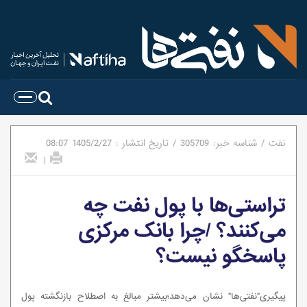
نفت
/
شناسه خبر:
305709
/
تاریخ انتشار :
1405/2/27
08:07
|
تراستی‌ها با پول نفت چه
می‌کنند؟ /چرا بانک مرکزی
پاسخگو نیست؟
پیگیری"نفتی‌ها" نشان می‌دهد؛بیشتر مبالغ به اصطلاح بازنگشته پول