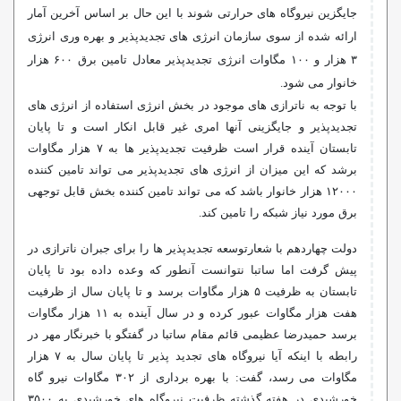
جایگزین نیروگاه های حرارتی شوند با این حال بر اساس آخرین آمار
ارائه شده از سوی سازمان انرژی های تجدیدپذیر و بهره وری انرژی
۳ هزار و ۱۰۰ مگاوات انرژی تجدیدپذیر معادل تامین برق ۶۰۰ هزار
خانوار می شود.
با توجه به ناترازی های موجود در بخش انرژی استفاده از انرژی های
تجدیدپذیر و جایگزینی آنها امری غیر قابل انکار است و تا پایان
تابستان آینده قرار است ظرفیت تجدیدپذیر ها به ۷ هزار مگاوات
برشد که این میزان از انرژی های تجدیدپذیر می تواند تامین کننده
۱۲۰۰۰ هزار خانوار باشد که می تواند تامین کننده بخش قابل توجهی
برق مورد نیاز شبکه را تامین کند.
دولت چهاردهم با شعارتوسعه تجدیدپذیر ها را برای جبران ناترازی در
پیش گرفت اما ساتبا نتوانست آنطور که وعده داده بود تا پایان
تابستان به ظرفیت ۵ هزار مگاوات برسد و تا پایان سال از ظرفیت
هفت هزار مگاوات عبور کرده و در سال آینده به ۱۱ هزار مگاوات
برسد حمیدرضا عظیمی قائم مقام ساتبا در گفتگو با خبرنگار مهر در
رابطه با اینکه آیا نیروگاه های تجدید پذیر تا پایان سال به ۷ هزار
مگاوات می رسد، گفت: با بهره برداری از ۳۰۲ مگاوات نیرو گاه
خورشیدی در هفته گذشته ظرفیت نیروگاه های خورشیدی به ۳۵۰۰