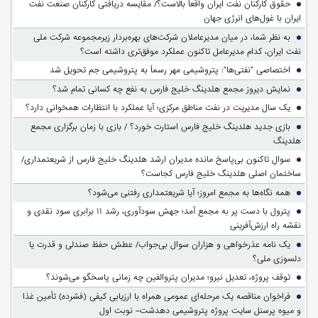
حقوق کارکنان نفت ایران واقعاً بالاست؟/ مقایسه دریافتی کارکنان صنعت نفت
ایران با غول‌های انرژی جهان
به نظر شما، در میان مدیرعاملان شرکت‌های بهره‌بردار زیرمجموعه شرکت ملی
نفت ایران، کدام مدیرعامل تاکنون عملکرد موفق‌تری داشته است؟
اختصاصی "نفتی‌ها": پتروشیمی مهر رسماً به پتروشیمی جم تحویل شد
نمایش دیروز مجمع هلدینگ خلیج فارس به نفع چه کسانی تمام شد؟
یک سال مدیریت در نفت مناطق مرکزی؛ آیا عملکرد با انتظارات همخوانی دارد؟
بازی جدید هلدینگ خلیج فارس استارت خورد؟ / بازی با زمان برگزاری مجمع
هلدینگ
سوالِ تاکنون بی‌پاسخ مانده مدیران ارشد هلدینگ خلیج فارس از شریعتمداری/
ساختمان اصلی هلدینگ خلیج فارس کجاست؟
همه نگاه‌ها به مجمع امروز؛ آیا شریعتمداری رفتنی می‌شود؟
پترول با دست پر به مجمع آمد؛ جهش سودآوری، رشد ۱۱ برابری سود نقدی و
نقشه راه ارزش‌آفرینی
یک نامه عذرخواهی و هزاران سوال بی‌جواب/ عطش حفظ صندلی و قدرت یا
دلسوزی ملی؟
توقف پروژه، تعدیل نیرو؛ مدیران پتروالفین چه زمانی پاسخگو می‌شوند؟
فراخوان مناقصه یک مرحله‌ای عمومی همراه با ارزیابی کیفی (فشرده) تأمین غذا
و میوه پرسنل سایت پروژه پتروشیمی دهدشت– نوبت اول