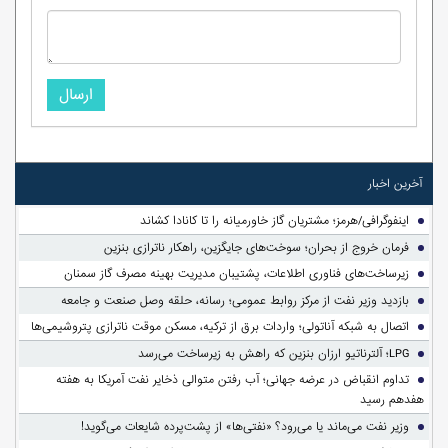
ارسال
آخرین اخبار
اینفوگرافی/هرمز؛ مشتریان گاز خاورمیانه را تا کانادا کشاند
فرمان خروج از بحران؛ سوخت‌های جایگزین، راهکار ناترازی بنزین
زیرساخت‌های فناوری اطلاعات، پشتیبان مدیریت بهینه مصرف گاز سمنان
بازدید وزیر نفت از مرکز روابط عمومی؛ رسانه، حلقه وصل صنعت و جامعه
اتصال به شبکه آناتولی؛ واردات برق از ترکیه، مسکن موقت ناترازی پتروشیمی‌ها
LPG؛ آلترناتیو ارزان بنزین که راهش به زیرساخت می‌رسد
تداوم انقباض در عرضه جهانی؛ آب رفتن متوالی ذخایر نفت آمریکا به هفته
هفدهم رسید
وزیر نفت می‌ماند یا می‌رود؟ «نفتی‌ها» از پشت‌پرده شایعات می‌گوید!