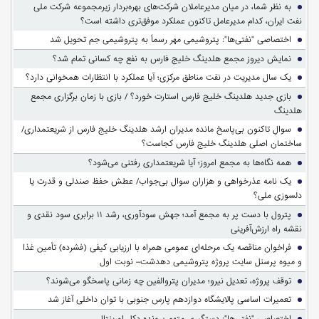
به نظر شما، در میان مدیرعاملان شرکت‌های بهره‌بردار زیرمجموعه شرکت ملی
نفت ایران، کدام مدیرعامل تاکنون عملکرد موفق‌تری داشته است؟
اختصاصی "نفتی‌ها": پتروشیمی مهر رسماً به پتروشیمی جم تحویل شد
نمایش دیروز مجمع هلدینگ خلیج فارس به نفع چه کسانی تمام شد؟
یک سال مدیریت در نفت مناطق مرکزی؛ آیا عملکرد با انتظارات همخوانی دارد؟
بازی جدید هلدینگ خلیج فارس استارت خورد؟ / بازی با زمان برگزاری مجمع
هلدینگ
سوالِ تاکنون بی‌پاسخ مانده مدیران ارشد هلدینگ خلیج فارس از شریعتمداری/
ساختمان اصلی هلدینگ خلیج فارس کجاست؟
همه نگاه‌ها به مجمع امروز؛ آیا شریعتمداری رفتنی می‌شود؟
یک نامه عذرخواهی و هزاران سوال بی‌جواب/ عطش حفظ صندلی و قدرت یا
دلسوزی ملی؟
پترول با دست پر به مجمع آمد؛ جهش سودآوری، رشد ۱۱ برابری سود نقدی و
نقشه راه ارزش‌آفرینی
فراخوان مناقصه یک مرحله‌ای عمومی همراه با ارزیابی کیفی (فشرده) تأمین غذا
و میوه پرسنل سایت پروژه پتروشیمی دهدشت– نوبت اول
توقف پروژه، تعدیل نیرو؛ مدیران پتروالفین چه زمانی پاسخگو می‌شوند؟
تعمیرات اساسی پالایشگاه دوازدهم پارس جنوبی با توان داخلی آغاز شد
اختصاصی "نفتی‌ها": دستگیری متهم پرونده دکل اورینتال