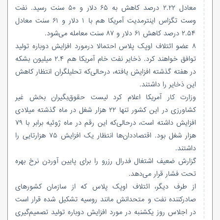
معادل ۲.۲۲ درصد کاهش به ۶۵ دلار و ۵۰ سنت رسید. نفت
وست تگزاس اینترمدیت آمریکا هم با ۱ دلار و ۶۱ سنت معادل
۲.۵۴ درصد کاهش ۶۱ دلار و ۸۷ سنت معامله می‌شود.
۸ عضو ائتلاف اوپک پلاس احتمالا درمورد افزایش دوباره تولید
توافق خواهند کرد. ذخایر نفت خام آمریکا هم ۲.۴ میلیون بشکه
در هفته گذشته افزایش یافته، درحالی‌که تحلیلگران انتظار کاهش
این ذخایر را داشتند.
وزارت کار آمریکا اعلام کرد لیست حقوق‌بگیران بخش غیر
کشاورزی در این کشور تنها ۲۲ هزار شغل در ماه گذشته میلادی
افزایش داشته است، درحالی‌که این رقم در ماه ژوئیه برابر با ۷۹
هزار شغل بود. اقتصاددان‌ها انتظار یک افزایش ۷۵ هزارتایی را
داشتند.
گزارش ضعیف اشتغال فدرال رزرو را برای پایین آوردن نرخ بهره
تحت فشار قرار می‌دهد.
از طرف دیگر، ائتلاف اوپک پلاس که از سازمان کشورهای
صادرکننده نفت و متحدانش مانند روسیه تشکیل شده قرار است
در اجلاس روز یکشنبه در مورد افزایش دوباره تولید تصمیم‌گیری