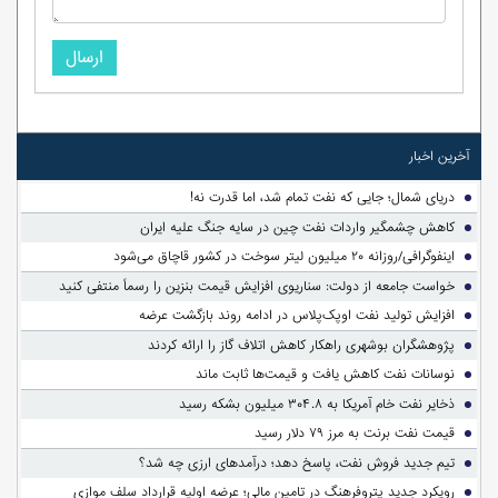
ارسال
آخرین اخبار
دریای شمال؛ جایی که نفت تمام شد، اما قدرت نه!
کاهش چشمگیر واردات نفت چین در سایه جنگ علیه ایران
اینفوگرافی/روزانه ۲۰ میلیون لیتر سوخت در کشور قاچاق می‌شود
خواست جامعه از دولت: سناریوی افزایش قیمت بنزین را رسماً منتفی کنید
افزایش تولید نفت اوپک‌پلاس در ادامه روند بازگشت عرضه
پژوهشگران بوشهری راهکار کاهش اتلاف گاز را ارائه کردند
نوسانات نفت کاهش یافت و قیمت‌ها ثابت ماند
ذخایر نفت خام آمریکا به ۳۰۴.۸ میلیون بشکه رسید
قیمت نفت برنت به مرز ۷۹ دلار رسید
تیم جدید فروش نفت، پاسخ دهد؛ درآمدهای ارزی چه شد؟
رویکرد جدید پتروفرهنگ در تامین مالی؛ عرضه اولیه قرارداد سلف موازی