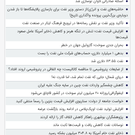
اسکله صادراتی لاوان نوسازی شد
حاشیه‌های نفت و انرژی/از دستور وزیر نفت برای بازسازی پالایشگاه‌ها تا باز شدن
دوباره‌ی بزرگ‌ترین پرونده واگذاری تاریخ!
تأکید وزیر نفت بر نقش رسانه‌ها در ترویج فرهنگ ایثار در صنعت نفت
افزایش قیمت نفت؛ تنش در تنگه هرمز و کاهش ذخایر آمریکا عامل صعود
قیمت‌ها
بحران جدی سوخت؛ گازوئیل جهان در خطر
بدهی ۱ میلیارد دلاری، حساب‌های شرکت ملی نفت را بست
نفت ۸۳.۵۵ دلاری شد
از ضایعات پتروشیمی تا مناقصه کاتالیست؛ چه اتفاقی در پتروشیمی اروند افتاد؟
دریای شمال؛ جایی که نفت تمام شد، اما قدرت نه!
کاهش چشمگیر واردات نفت چین در سایه جنگ علیه ایران
اینفوگرافی/روزانه ۲۰ میلیون لیتر سوخت در کشور قاچاق می‌شود
خواست جامعه از دولت: سناریوی افزایش قیمت بنزین را رسماً منتفی کنید
افزایش تولید نفت اوپک‌پلاس در ادامه روند بازگشت عرضه
پژوهشگران بوشهری راهکار کاهش اتلاف گاز را ارائه کردند
نوسانات نفت کاهش یافت و قیمت‌ها ثابت ماند
ذخایر نفت خام آمریکا به ۳۰۴.۸ میلیون بشکه رسید