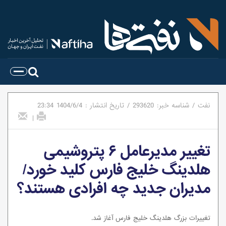
نفت
/
شناسه خبر:
293620
/
تاریخ انتشار :
1404/6/4
23:34
|
تغییر مدیرعامل ۶ پتروشیمی
هلدینگ خلیج فارس کلید خورد/
مدیران جدید چه افرادی هستند؟
تغییرات بزرگ هلدینگ خلیج فارس آغاز شد.