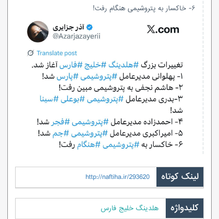
۶- خاکسار به پتروشیمی هنگام رفت!
لینک کوتاه
http://naftiha.ir/293620
کلیدواژه
هلدینگ خلیج فارس