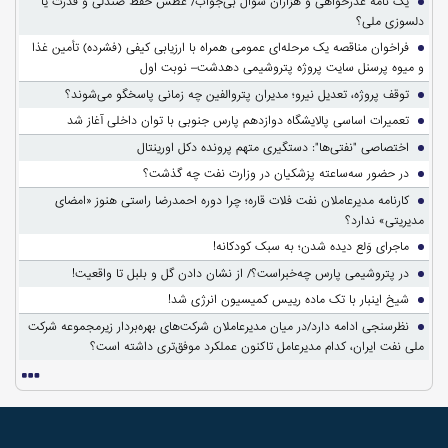
یک نامه عذرخواهی و هزاران سوال بی‌جواب/ عطش حفظ صندلی و قدرت یا
دلسوزی ملی؟
فراخوان مناقصه یک مرحله‌ای عمومی همراه با ارزیابی کیفی (فشرده) تأمین غذا
و میوه پرسنل سایت پروژه پتروشیمی دهدشت– نوبت اول
توقف پروژه، تعدیل نیرو؛ مدیران پتروالفین چه زمانی پاسخگو می‌شوند؟
تعمیرات اساسی پالایشگاه دوازدهم پارس جنوبی با توان داخلی آغاز شد
اختصاصی "نفتی‌ها": دستگیری متهم پرونده دکل اورینتال
در حضور سه‌ساعته پزشکیان در وزارت نفت چه گذشت؟
کارنامه مدیرعاملان نفت فلات قاره؛ چرا دوره احمدرضا راستی هنوز «امضای
مدیریتی» ندارد؟
ماجرای وَلع دیده شدن؛ به سبک کودکانه!
در پتروشیمی پارس چه‌خبراست؟/ از نشان دادن گل و بلبل تا واقعیت!
شیخ اینبار با تک ماده رییس کمیسیون انرژی شد!
نظرسنجی ادامه دارد/در میان مدیرعاملان شرکت‌های بهره‌بردار زیرمجموعه شرکت
ملی نفت ایران، کدام مدیرعامل تاکنون عملکرد موفق‌تری داشته است؟