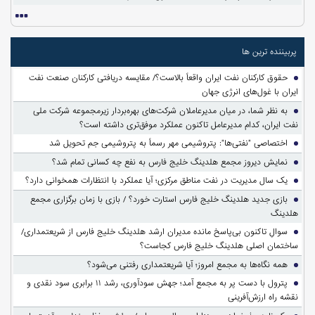
پربیننده ترین ها
حقوق کارکنان نفت ایران واقعاً بالاست؟/ مقایسه دریافتی کارکنان صنعت نفت
ایران با غول‌های انرژی جهان
به نظر شما، در میان مدیرعاملان شرکت‌های بهره‌بردار زیرمجموعه شرکت ملی
نفت ایران، کدام مدیرعامل تاکنون عملکرد موفق‌تری داشته است؟
اختصاصی "نفتی‌ها": پتروشیمی مهر رسماً به پتروشیمی جم تحویل شد
نمایش دیروز مجمع هلدینگ خلیج فارس به نفع چه کسانی تمام شد؟
یک سال مدیریت در نفت مناطق مرکزی؛ آیا عملکرد با انتظارات همخوانی دارد؟
بازی جدید هلدینگ خلیج فارس استارت خورد؟ / بازی با زمان برگزاری مجمع
هلدینگ
سوالِ تاکنون بی‌پاسخ مانده مدیران ارشد هلدینگ خلیج فارس از شریعتمداری/
ساختمان اصلی هلدینگ خلیج فارس کجاست؟
همه نگاه‌ها به مجمع امروز؛ آیا شریعتمداری رفتنی می‌شود؟
پترول با دست پر به مجمع آمد؛ جهش سودآوری، رشد ۱۱ برابری سود نقدی و
نقشه راه ارزش‌آفرینی