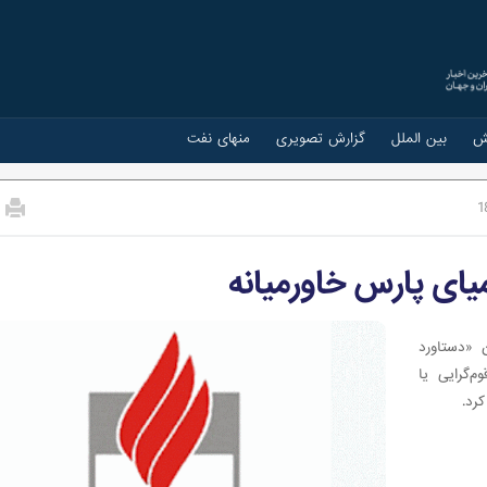
ش
بین الملل
گزارش تصویری
منهای نفت
1
ای پارس خاورمیانه
ن «دستاورد
‌گرایی یا
رد.