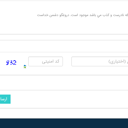
رد كه نادرست و كذب مي باشد موجود است. دروغگو دشمن خداست
ارسا