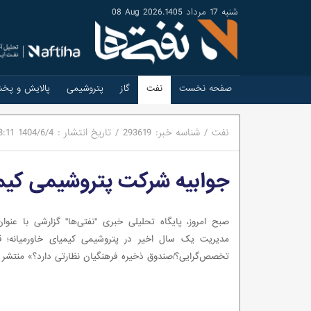
شنبه 17 مرداد 1405
.
08 Aug 2026
صفحه نخست
نفت
گاز
پتروشیمی
پالایش و پخ
نفت
/
شناسه خبر:
293619
/
تاریخ انتشار :
1404/6/4
8:11
جوابیه شرکت پتروشیمی کیمی
صبح امروز، پایگاه تحلیلی خبری "نفتی‌ها" گزارشی با عنوا
مدیریت یک سال اخیر در پتروشیمی کیمیای خاورمیانه؛ قوم
تخصص‌گرایی؟/صندوق ذخیره فرهنگیان نظارتی دارد؟» منتشر ک