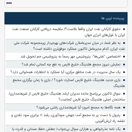
پربیننده ترین ها
حقوق کارکنان نفت ایران واقعاً بالاست؟/ مقایسه دریافتی کارکنان صنعت نفت
ایران با غول‌های انرژی جهان
به نظر شما، در میان مدیرعاملان شرکت‌های بهره‌بردار زیرمجموعه شرکت ملی
نفت ایران، کدام مدیرعامل تاکنون عملکرد موفق‌تری داشته است؟
اختصاصی "نفتی‌ها": پتروشیمی مهر رسماً به پتروشیمی جم تحویل شد
نمایش دیروز مجمع هلدینگ خلیج فارس به نفع چه کسانی تمام شد؟
یک سال مدیریت در نفت مناطق مرکزی؛ آیا عملکرد با انتظارات همخوانی دارد؟
بازی جدید هلدینگ خلیج فارس استارت خورد؟ / بازی با زمان برگزاری مجمع
هلدینگ
سوالِ تاکنون بی‌پاسخ مانده مدیران ارشد هلدینگ خلیج فارس از شریعتمداری/
ساختمان اصلی هلدینگ خلیج فارس کجاست؟
همه نگاه‌ها به مجمع امروز؛ آیا شریعتمداری رفتنی می‌شود؟
پترول با دست پر به مجمع آمد؛ جهش سودآوری، رشد ۱۱ برابری سود نقدی و
نقشه راه ارزش‌آفرینی
یک نامه عذرخواهی و هزاران سوال بی‌جواب/ عطش حفظ صندلی و قدرت یا