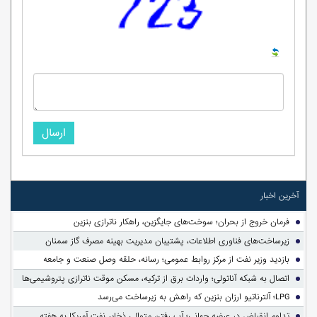
ارسال
آخرین اخبار
فرمان خروج از بحران؛ سوخت‌های جایگزین، راهکار ناترازی بنزین
زیرساخت‌های فناوری اطلاعات، پشتیبان مدیریت بهینه مصرف گاز سمنان
بازدید وزیر نفت از مرکز روابط عمومی؛ رسانه، حلقه وصل صنعت و جامعه
اتصال به شبکه آناتولی؛ واردات برق از ترکیه، مسکن موقت ناترازی پتروشیمی‌ها
LPG؛ آلترناتیو ارزان بنزین که راهش به زیرساخت می‌رسد
تداوم انقباض در عرضه جهانی؛ آب رفتن متوالی ذخایر نفت آمریکا به هفته