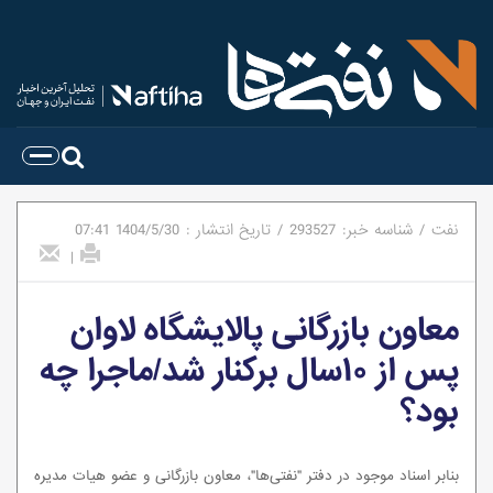
نفت
/
شناسه خبر:
293527
/
تاریخ انتشار :
1404/5/30
07:41
|
معاون بازرگانی پالایشگاه لاوان
پس از ۱۰سال برکنار شد/ماجرا چه
بود؟
بنابر اسناد موجود در دفتر "نفتی‌ها"، معاون بازرگانی و عضو هیات مدیره