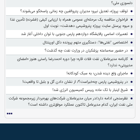
دلسوزی ملی؟
توقف پروژه، تعدیل نیرو؛ مدیران پتروالفین چه زمانی پاسخگو می‌شوند؟
فراخوان مناقصه یک مرحله‌ای عمومی همراه با ارزیابی کیفی (فشرده) تأمین غذا
و میوه پرسنل سایت پروژه پتروشیمی دهدشت– نوبت اول
تعمیرات اساسی پالایشگاه دوازدهم پارس جنوبی با توان داخلی آغاز شد
اختصاصی "نفتی‌ها": دستگیری متهم پرونده دکل اورینتال
در حضور سه‌ساعته پزشکیان در وزارت نفت چه گذشت؟
کارنامه مدیرعاملان نفت فلات قاره؛ چرا دوره احمدرضا راستی هنوز «امضای
مدیریتی» ندارد؟
ماجرای وَلع دیده شدن؛ به سبک کودکانه!
در پتروشیمی پارس چه‌خبراست؟/ از نشان دادن گل و بلبل تا واقعیت!
شیخ اینبار با تک ماده رییس کمیسیون انرژی شد!
نظرسنجی ادامه دارد/در میان مدیرعاملان شرکت‌های بهره‌بردار زیرمجموعه شرکت
ملی نفت ایران، کدام مدیرعامل تاکنون عملکرد موفق‌تری داشته است؟