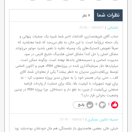
نظرات شما
9 نظر
ناشناس
/
1404/6/7 - 01:56
جناب آقای شریعتمداری، اقدامات اخیر شما شبیه یک عملیات پنهانی و
یک حمله برق‌آسا است. با این حال، به نظر می‌رسد که شما معتقدید که
صرفاً تعویض لاستیک‌های یک وسیله نقلیه با نقص شدید موتور می‌تواند
مشکل اصلی را حل کند! مشکل اصلی هلدینگ خلیج فارس در سوء
مدیریت اساسی و دسیسه‌های باندها نهفته است. چگونه ممکن است
میلیاردها دلار سرمایه‌گذاری شده در پروژه‌های PDH، هرمز و اکنون الماس
توسط بی‌کفایت‌ترین مدیران به خطر بیفتد؟ یکی از معاونان شما، آقای
الف...، حتی برادر همسر خود را به عنوان مدیر پروژه منصوب کرد - نه
برای تهیه تجهیزات با کیفیت بالا، بلکه برای حمایت از واردات قراضه
صنعتی بی‌کیفیت از چین، به نفع دار و دسته‌اش. چرا پروژه PDH در چنین
وضعیت بحرانی قرار دارد؟
0
2
جمیله خاتون عسکری
/
1404/6/1 - 07:19
خیلی عالی ،بعضی هاصندوق باز نشستگی هم مال خودشان بوده،باید زود