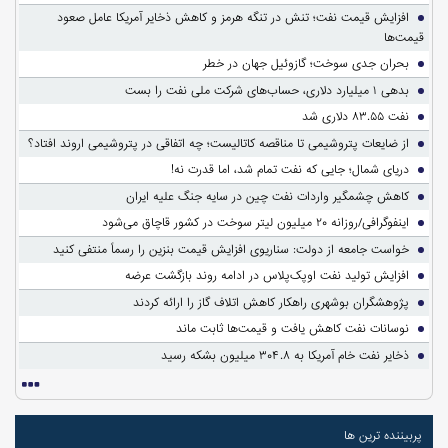
افزایش قیمت نفت؛ تنش در تنگه هرمز و کاهش ذخایر آمریکا عامل صعود
قیمت‌ها
بحران جدی سوخت؛ گازوئیل جهان در خطر
بدهی ۱ میلیارد دلاری، حساب‌های شرکت ملی نفت را بست
نفت ۸۳.۵۵ دلاری شد
از ضایعات پتروشیمی تا مناقصه کاتالیست؛ چه اتفاقی در پتروشیمی اروند افتاد؟
دریای شمال؛ جایی که نفت تمام شد، اما قدرت نه!
کاهش چشمگیر واردات نفت چین در سایه جنگ علیه ایران
اینفوگرافی/روزانه ۲۰ میلیون لیتر سوخت در کشور قاچاق می‌شود
خواست جامعه از دولت: سناریوی افزایش قیمت بنزین را رسماً منتفی کنید
افزایش تولید نفت اوپک‌پلاس در ادامه روند بازگشت عرضه
پژوهشگران بوشهری راهکار کاهش اتلاف گاز را ارائه کردند
نوسانات نفت کاهش یافت و قیمت‌ها ثابت ماند
ذخایر نفت خام آمریکا به ۳۰۴.۸ میلیون بشکه رسید
پربیننده ترین ها