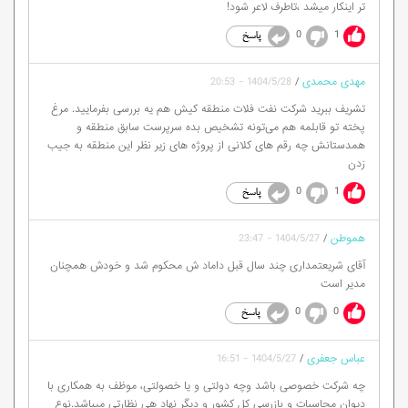
تر اینکار میشد ،تاطرف لاعر شود!
0
1
مهدی محمدی
/
1404/5/28 - 20:53
تشریف ببرید شرکت نفت فلات منطقه کیش هم یه بررسی بفرمایید. مرغ
پخته تو قابلمه هم می‌تونه تشخیص بده سرپرست سابق منطقه و
همدستانش چه رقم های کلانی از پروژه های زیر نظر این منطقه به جیب
زدن
0
1
هموطن
/
1404/5/27 - 23:47
آقای شریعتمداری چند سال قبل داماد ش محکوم شد و خودش همچنان
مدیر است
0
0
عباس جعفری
/
1404/5/27 - 16:51
چه شرکت خصوصی باشد وچه دولتی و یا خصولتی، موظف به همکاری با
دیوان محاسبات و بازرسی کل کشور و دیگر نهاد هی نظارتی میباشد.نوع