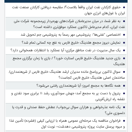
حقوق کارکنان نفت ایران واقعاً بالاست؟/ مقایسه دریافتی کارکنان صنعت نفت
ایران با غول‌های انرژی جهان
به نظر شما، در میان مدیرعاملان شرکت‌های بهره‌بردار زیرمجموعه شرکت ملی
نفت ایران، کدام مدیرعامل تاکنون عملکرد موفق‌تری داشته است؟
اختصاصی "نفتی‌ها": پتروشیمی مهر رسماً به پتروشیمی جم تحویل شد
نمایش دیروز مجمع هلدینگ خلیج فارس به نفع چه کسانی تمام شد؟
یک سال مدیریت در نفت مناطق مرکزی؛ آیا عملکرد با انتظارات همخوانی دارد؟
بازی جدید هلدینگ خلیج فارس استارت خورد؟ / بازی با زمان برگزاری مجمع
هلدینگ
سوالِ تاکنون بی‌پاسخ مانده مدیران ارشد هلدینگ خلیج فارس از شریعتمداری/
ساختمان اصلی هلدینگ خلیج فارس کجاست؟
همه نگاه‌ها به مجمع امروز؛ آیا شریعتمداری رفتنی می‌شود؟
پترول با دست پر به مجمع آمد؛ جهش سودآوری، رشد ۱۱ برابری سود نقدی و
نقشه راه ارزش‌آفرینی
یک نامه عذرخواهی و هزاران سوال بی‌جواب/ عطش حفظ صندلی و قدرت یا
دلسوزی ملی؟
فراخوان مناقصه یک مرحله‌ای عمومی همراه با ارزیابی کیفی (فشرده) تأمین غذا
و میوه پرسنل سایت پروژه پتروشیمی دهدشت– نوبت اول