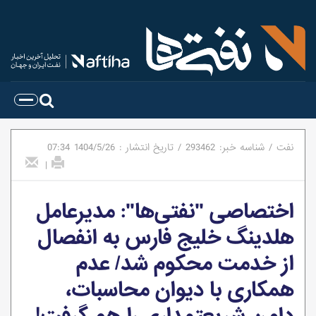
نفت
/
شناسه خبر:
293462
/
تاریخ انتشار :
1404/5/26
07:34
|
اختصاصی "نفتی‌ها": مدیرعامل
هلدینگ خلیج فارس به انفصال
از خدمت محکوم شد/ عدم
همکاری با دیوان محاسبات،