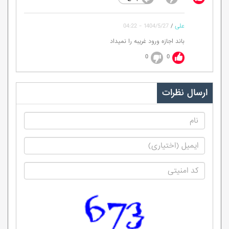
علی
/
1404/5/27 - 04:22
باند اجازه ورود غریبه را نمیداد
0
0
ارسال نظرات