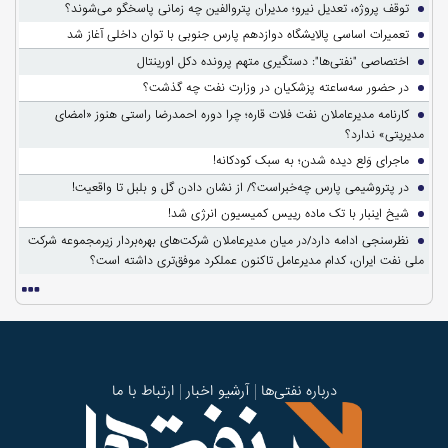
توقف پروژه، تعدیل نیرو؛ مدیران پتروالفین چه زمانی پاسخگو می‌شوند؟
تعمیرات اساسی پالایشگاه دوازدهم پارس جنوبی با توان داخلی آغاز شد
اختصاصی "نفتی‌ها": دستگیری متهم پرونده دکل اورینتال
در حضور سه‌ساعته پزشکیان در وزارت نفت چه گذشت؟
کارنامه مدیرعاملان نفت فلات قاره؛ چرا دوره احمدرضا راستی هنوز «امضای
مدیریتی» ندارد؟
ماجرای وَلع دیده شدن؛ به سبک کودکانه!
در پتروشیمی پارس چه‌خبراست؟/ از نشان دادن گل و بلبل تا واقعیت!
شیخ اینبار با تک ماده رییس کمیسیون انرژی شد!
نظرسنجی ادامه دارد/در میان مدیرعاملان شرکت‌های بهره‌بردار زیرمجموعه شرکت
ملی نفت ایران، کدام مدیرعامل تاکنون عملکرد موفق‌تری داشته است؟
درباره نفتی‌ها
آرشیو اخبار
ارتباط با ما