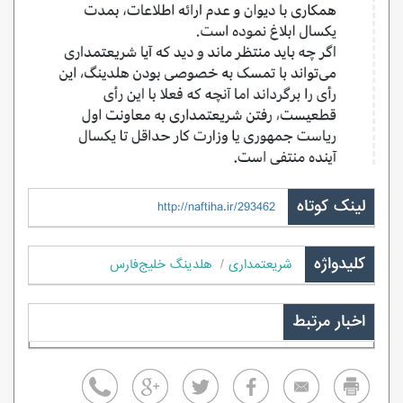
لینک کوتاه
http://naftiha.ir/293462
کلیدواژه
شریعتمداری
هلدینگ خلیج‌فارس
اخبار مرتبط