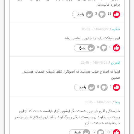
برخورد عالیست.
3
33
شکوه
/
1404/5/27 - 06:53
این مملکت باید یه جاروی اساسی بشه
0
0
کامران
/
1404/5/26 - 22:45
اینها نه اصلاح طلب هستند نه اصولگرا. فقط شیفته خدمت هستند.
همین
0
1
رضا
/
1404/5/26 - 13:35
شایستگی آقای ش چی هست مگر ایشون آچار فرانسه هست که از این
پست برمیدارند روی پست دیگری میگذارند واقعا این اصلاح طلبان چقدر
خودشیفته هستند تا کی
17
108