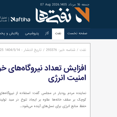
جمعه 16 مرداد 1405
.
07 Aug 2026
صفحه نخست
نفت
گاز
پتروشیمی
پالایش و پخ
نفت
/
شناسه خبر:
293376
/
تاریخ انتشار :
1404/5/14
:25
افزایش تعداد نیروگاه‌های خ
امنیت انرژی
نماینده‌ مردم رودبار در مجلس گفت: استفاده از نیروگاه‌ه
کوچک بر سقف خانه‌ها علاوه بر ایجاد تنوع در سبد تولید
حفظ منابع انرژی برای نسل‌های آینده می‌شود...