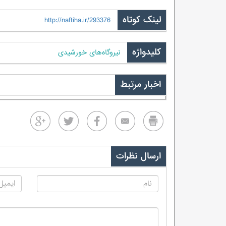
لینک کوتاه
http://naftiha.ir/293376
کلیدواژه
نیروگاه‌های خورشیدی
اخبار مرتبط
ارسال نظرات