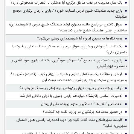
یک سال مدیریت در نفت مناطق مرکزی؛ آیا عملکرد با انتظارات همخوانی دارد؟
بازی جدید هلدینگ خلیج فارس استارت خورد؟ / بازی با زمان برگزاری مجمع
هلدینگ
سوالِ تاکنون بی‌پاسخ مانده مدیران ارشد هلدینگ خلیج فارس از شریعتمداری/
ساختمان اصلی هلدینگ خلیج فارس کجاست؟
همه نگاه‌ها به مجمع امروز؛ آیا شریعتمداری رفتنی می‌شود؟
یک نامه عذرخواهی و هزاران سوال بی‌جواب/ عطش حفظ صندلی و قدرت یا
دلسوزی ملی؟
پترول با دست پر به مجمع آمد؛ جهش سودآوری، رشد ۱۱ برابری سود نقدی و
نقشه راه ارزش‌آفرینی
فراخوان مناقصه یک مرحله‌ای عمومی همراه با ارزیابی کیفی (فشرده) تأمین غذا
و میوه پرسنل سایت پروژه پتروشیمی دهدشت– نوبت اول
توقف پروژه، تعدیل نیرو؛ مدیران پتروالفین چه زمانی پاسخگو می‌شوند؟
تعمیرات اساسی پالایشگاه دوازدهم پارس جنوبی با توان داخلی آغاز شد
اختصاصی "نفتی‌ها": دستگیری متهم پرونده دکل اورینتال
در حضور سه‌ساعته پزشکیان در وزارت نفت چه گذشت؟
کارنامه مدیرعاملان نفت فلات قاره؛ چرا دوره احمدرضا راستی هنوز «امضای
مدیریتی» ندارد؟
در پتروشیمی پارس چه‌خبراست؟/ از نشان دادن گل و بلبل تا واقعیت!