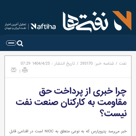
نفت
/
شناسه خبر:
293170
/
تاریخ انتشار :
1404/4/25
07:29
|
چرا خبری از پرداخت حق
مقاومت به کارکنان صنعت نفت
نیست؟
خبر می‌رسد پتروپارس که به نوعی متعلق به NIOC است در اقدامی قابل