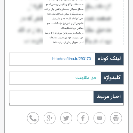
لینک کوتاه
http://naftiha.ir/293170
کلیدواژه
حق مقاومت
اخبار مرتبط