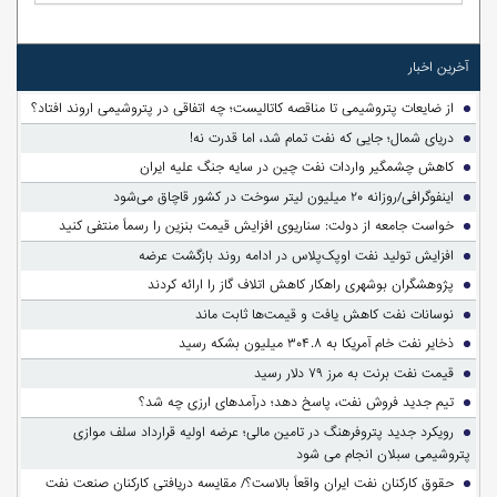
آخرین اخبار
از ضایعات پتروشیمی تا مناقصه کاتالیست؛ چه اتفاقی در پتروشیمی اروند افتاد؟
دریای شمال؛ جایی که نفت تمام شد، اما قدرت نه!
کاهش چشمگیر واردات نفت چین در سایه جنگ علیه ایران
اینفوگرافی/روزانه ۲۰ میلیون لیتر سوخت در کشور قاچاق می‌شود
خواست جامعه از دولت: سناریوی افزایش قیمت بنزین را رسماً منتفی کنید
افزایش تولید نفت اوپک‌پلاس در ادامه روند بازگشت عرضه
پژوهشگران بوشهری راهکار کاهش اتلاف گاز را ارائه کردند
نوسانات نفت کاهش یافت و قیمت‌ها ثابت ماند
ذخایر نفت خام آمریکا به ۳۰۴.۸ میلیون بشکه رسید
قیمت نفت برنت به مرز ۷۹ دلار رسید
تیم جدید فروش نفت، پاسخ دهد؛ درآمدهای ارزی چه شد؟
رویکرد جدید پتروفرهنگ در تامین مالی؛ عرضه اولیه قرارداد سلف موازی
پتروشیمی سبلان انجام می شود
حقوق کارکنان نفت ایران واقعاً بالاست؟/ مقایسه دریافتی کارکنان صنعت نفت