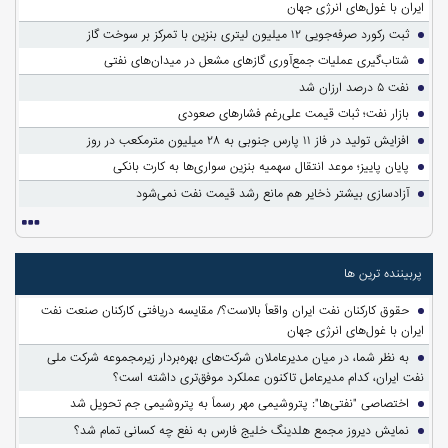
ایران با غول‌های انرژی جهان
ثبت رکورد صرفه‌جویی ۱۲ میلیون لیتری بنزین با تمرکز بر سوخت گاز
شتاب‌گیری عملیات جمع‌آوری گازهای مشعل در میدان‌های نفتی
نفت ۵ درصد ارزان شد
بازار نفت؛ ثبات قیمت علی‌رغم فشارهای صعودی
افزایش تولید در فاز ۱۱ پارس جنوبی به ۲۸ میلیون مترمکعب در روز
پایان پاییز؛ موعد انتقال سهمیه بنزین سواری‌ها به کارت بانکی
آزادسازی بیشتر ذخایر هم مانع رشد قیمت نفت نمی‌شود
پربیننده ترین ها
حقوق کارکنان نفت ایران واقعاً بالاست؟/ مقایسه دریافتی کارکنان صنعت نفت
ایران با غول‌های انرژی جهان
به نظر شما، در میان مدیرعاملان شرکت‌های بهره‌بردار زیرمجموعه شرکت ملی
نفت ایران، کدام مدیرعامل تاکنون عملکرد موفق‌تری داشته است؟
اختصاصی "نفتی‌ها": پتروشیمی مهر رسماً به پتروشیمی جم تحویل شد
نمایش دیروز مجمع هلدینگ خلیج فارس به نفع چه کسانی تمام شد؟