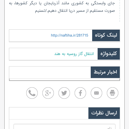
جای وابستگی به کشوری مانند آذربایجان یا دیگر کشورها، به
صورت مستقیم از مسیر دریا انتقال دهیم./تسنیم
لینک کوتاه
http://naftiha.ir/281715
کلیدواژه
انتقال گاز روسیه به هند
اخبار مرتبط
ارسال نظرات