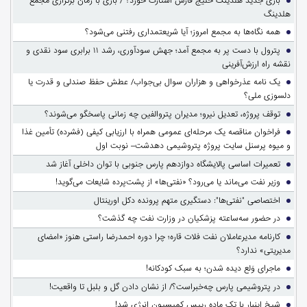
بازی جدید هلدینگ خلیج فارس استارت خورد؟ / بازی با زمان برگزاری مجمع
هلدینگ
همه نگاه‌ها به مجمع امروز؛ آیا شریعتمداری رفتنی می‌شود؟
پترول با دست پر به مجمع آمد؛ جهش سودآوری، رشد ۱۱ برابری سود نقدی و
نقشه راه ارزش‌آفرینی
یک نامه عذرخواهی و هزاران سوال بی‌جواب/ عطش حفظ صندلی و قدرت یا
دلسوزی ملی؟
توقف پروژه، تعدیل نیرو؛ مدیران پتروالفین چه زمانی پاسخگو می‌شوند؟
فراخوان مناقصه یک مرحله‌ای عمومی همراه با ارزیابی کیفی (فشرده) تأمین غذا
و میوه پرسنل سایت پروژه پتروشیمی دهدشت– نوبت اول
تعمیرات اساسی پالایشگاه دوازدهم پارس جنوبی با توان داخلی آغاز شد
وزیر نفت می‌ماند یا می‌رود؟ «نفتی‌ها» از پشت‌پرده شایعات می‌گوید!
اختصاصی "نفتی‌ها": دستگیری متهم پرونده دکل اورینتال
در حضور سه‌ساعته پزشکیان در وزارت نفت چه گذشت؟
کارنامه مدیرعاملان نفت فلات قاره؛ چرا دوره احمدرضا راستی هنوز «امضای
مدیریتی» ندارد؟
ماجرای وَلع دیده شدن؛ به سبک کودکانه!
در پتروشیمی پارس چه‌خبراست؟/ از نشان دادن گل و بلبل تا واقعیت!
شیخ اینبار با تک ماده رییس کمیسیون انرژی شد!