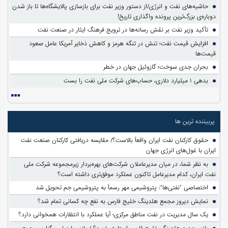
حاشیه‌های نفت و انرژی/از دستور وزیر نفت برای بازسازی پالایشگاه‌ها تا باز شدن
دوباره‌ی بزرگ‌ترین پرونده واگذاری تاریخ!
تأکید وزیر نفت بر نقش رسانه‌ها در ترویج فرهنگ ایثار در صنعت نفت
افزایش قیمت نفت؛ تنش در تنگه هرمز و کاهش ذخایر آمریکا عامل صعود
قیمت‌ها
بحران جدی سوخت؛ گازوئیل جهان در خطر
بدهی ۱ میلیارد دلاری، حساب‌های شرکت ملی نفت را بست
پربیننده ترین ها
حقوق کارکنان نفت ایران واقعاً بالاست؟/ مقایسه دریافتی کارکنان صنعت نفت
ایران با غول‌های انرژی جهان
به نظر شما، در میان مدیرعاملان شرکت‌های بهره‌بردار زیرمجموعه شرکت ملی
نفت ایران، کدام مدیرعامل تاکنون عملکرد موفق‌تری داشته است؟
اختصاصی "نفتی‌ها": پتروشیمی مهر رسماً به پتروشیمی جم تحویل شد
نمایش دیروز مجمع هلدینگ خلیج فارس به نفع چه کسانی تمام شد؟
یک سال مدیریت در نفت مناطق مرکزی؛ آیا عملکرد با انتظارات همخوانی دارد؟