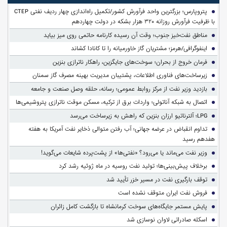
پتروپارس؛ بزرگترین واحد فرآورش کشور/تکمیل راه‌اندازی چهار ردیف نفتی CTEP
با ظرفیت فرآورش روزانه ۳۲۰ هزار بشکه در دولت چهاردهم
مناطق نفت‌خیز جنوب؛ وقت آن رسیده کارنامه حاتمی روی میز بیاید
اینفوگرافی/هرمز؛ مشتریان گاز خاورمیانه را تا کانادا کشاند
فرمان خروج از بحران؛ سوخت‌های جایگزین، راهکار ناترازی بنزین
زیرساخت‌های فناوری اطلاعات، پشتیبان مدیریت بهینه مصرف گاز سمنان
بازدید وزیر نفت از مرکز روابط عمومی؛ رسانه، حلقه وصل صنعت و جامعه
اتصال به شبکه آناتولی؛ واردات برق از ترکیه، مسکن موقت ناترازی پتروشیمی‌ها
LPG؛ آلترناتیو ارزان بنزین که راهش به زیرساخت می‌رسد
تداوم انقباض در عرضه جهانی؛ آب رفتن متوالی ذخایر نفت آمریکا به هفته
هفدهم رسید
وزیر نفت می‌ماند یا می‌رود؟ «نفتی‌ها» از پشت‌پرده شایعات می‌گوید!
برخلاف پیش‌بینی‌ها؛ تولید نفت روسیه در ماه ژوئیه رشد کرد
توقف بارگیری نفت در مسیر خزر تأیید شد
فروش نفت ایران متوقف نشده است
پایش مستمر جایگاه‌های سوخت کرمانشاه تا بازگشت کامل زائران
اسکله صادراتی لاوان نوسازی شد