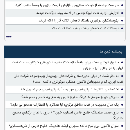
خواست جامعه از دولت: سناریوی افزایش قیمت بنزین را رسماً منتفی کنید
افزایش تولید نفت اوپک‌پلاس در ادامه روند بازگشت عرضه
پژوهشگران بوشهری راهکار کاهش اتلاف گاز را ارائه کردند
نوسانات نفت کاهش یافت و قیمت‌ها ثابت ماند
پربیننده ترین ها
حقوق کارکنان نفت ایران واقعاً بالاست؟/ مقایسه دریافتی کارکنان صنعت نفت
ایران با غول‌های انرژی جهان
به نظر شما، در میان مدیرعاملان شرکت‌های بهره‌بردار زیرمجموعه شرکت ملی
نفت ایران، کدام مدیرعامل تاکنون عملکرد موفق‌تری داشته است؟
اختصاصی "نفتی‌ها": پتروشیمی مهر رسماً به پتروشیمی جم تحویل شد
نمایش دیروز مجمع هلدینگ خلیج فارس به نفع چه کسانی تمام شد؟
یک سال مدیریت در نفت مناطق مرکزی؛ آیا عملکرد با انتظارات همخوانی دارد؟
بازی جدید هلدینگ خلیج فارس استارت خورد؟ / بازی با زمان برگزاری مجمع
هلدینگ
سوالِ تاکنون بی‌پاسخ مانده مدیران ارشد هلدینگ خلیج فارس از شریعتمداری/