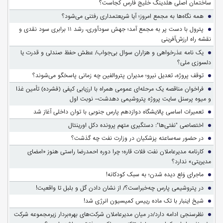
ساختمان اصلی هلدینگ خلیج فارس کجاست؟
همه نگاه‌ها به مجمع امروز؛ آیا شریعتمداری رفتنی می‌شود؟
پترول با دست پر به مجمع آمد؛ جهش سودآوری، رشد ۱۱ برابری سود نقدی و
نقشه راه ارزش‌آفرینی
یک نامه عذرخواهی و هزاران سوال بی‌جواب/ عطش حفظ صندلی و قدرت یا
دلسوزی ملی؟
توقف پروژه، تعدیل نیرو؛ مدیران پتروالفین چه زمانی پاسخگو می‌شوند؟
فراخوان مناقصه یک مرحله‌ای عمومی همراه با ارزیابی کیفی (فشرده) تأمین غذا
و میوه پرسنل سایت پروژه پتروشیمی دهدشت– نوبت اول
تعمیرات اساسی پالایشگاه دوازدهم پارس جنوبی با توان داخلی آغاز شد
اختصاصی "نفتی‌ها": دستگیری متهم پرونده دکل اورینتال
در حضور سه‌ساعته پزشکیان در وزارت نفت چه گذشت؟
کارنامه مدیرعاملان نفت فلات قاره؛ چرا دوره احمدرضا راستی هنوز «امضای
مدیریتی» ندارد؟
ماجرای وَلع دیده شدن؛ به سبک کودکانه!
در پتروشیمی پارس چه‌خبراست؟/ از نشان دادن گل و بلبل تا واقعیت!
شیخ اینبار با تک ماده رییس کمیسیون انرژی شد!
نظرسنجی ادامه دارد/در میان مدیرعاملان شرکت‌های بهره‌بردار زیرمجموعه شرکت