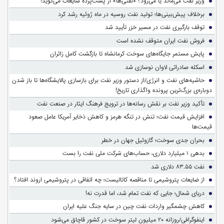
وزیر نفت می‌ماند یا می‌رود؟ «نفتی‌ها» از پشت‌پرده شایعات می‌گوید!
برخلاف پیش‌بینی‌ها؛ تولید نفت روسیه در ماه ژوئیه رشد کرد
توقف بارگیری نفت در مسیر خزر تأیید شد
فروش نفت ایران متوقف نشده است
پایش مستمر جایگاه‌های سوخت کرمانشاه تا بازگشت کامل زائران
اسکله صادراتی لاوان نوسازی شد
حاشیه‌های نفت و انرژی/از دستور وزیر نفت برای بازسازی پالایشگاه‌ها تا باز شدن
دوباره‌ی بزرگ‌ترین پرونده واگذاری تاریخ!
تأکید وزیر نفت بر نقش رسانه‌ها در ترویج فرهنگ ایثار در صنعت نفت
افزایش قیمت نفت؛ تنش در تنگه هرمز و کاهش ذخایر آمریکا عامل صعود
قیمت‌ها
بحران جدی سوخت؛ گازوئیل جهان در خطر
بدهی ۱ میلیارد دلاری، حساب‌های شرکت ملی نفت را بست
نفت ۸۳.۵۵ دلاری شد
از ضایعات پتروشیمی تا مناقصه کاتالیست؛ چه اتفاقی در پتروشیمی اروند افتاد؟
دریای شمال؛ جایی که نفت تمام شد، اما قدرت نه!
کاهش چشمگیر واردات نفت چین در سایه جنگ علیه ایران
اینفوگرافی/روزانه ۲۰ میلیون لیتر سوخت در کشور قاچاق می‌شود