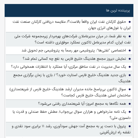
پربیننده ترین ها
حقوق کارکنان نفت ایران واقعاً بالاست؟/ مقایسه دریافتی کارکنان صنعت نفت
ایران با غول‌های انرژی جهان
به نظر شما، در میان مدیرعاملان شرکت‌های بهره‌بردار زیرمجموعه شرکت ملی
نفت ایران، کدام مدیرعامل تاکنون عملکرد موفق‌تری داشته است؟
اختصاصی "نفتی‌ها": پتروشیمی مهر رسماً به پتروشیمی جم تحویل شد
نمایش دیروز مجمع هلدینگ خلیج فارس به نفع چه کسانی تمام شد؟
یک سال مدیریت در نفت مناطق مرکزی؛ آیا عملکرد با انتظارات همخوانی دارد؟
بازی جدید هلدینگ خلیج فارس استارت خورد؟ / بازی با زمان برگزاری مجمع
هلدینگ
سوالِ تاکنون بی‌پاسخ مانده مدیران ارشد هلدینگ خلیج فارس از شریعتمداری/
ساختمان اصلی هلدینگ خلیج فارس کجاست؟
همه نگاه‌ها به مجمع امروز؛ آیا شریعتمداری رفتنی می‌شود؟
یک نامه عذرخواهی و هزاران سوال بی‌جواب/ عطش حفظ صندلی و قدرت یا
دلسوزی ملی؟
پترول با دست پر به مجمع آمد؛ جهش سودآوری، رشد ۱۱ برابری سود نقدی و
نقشه راه ارزش‌آفرینی