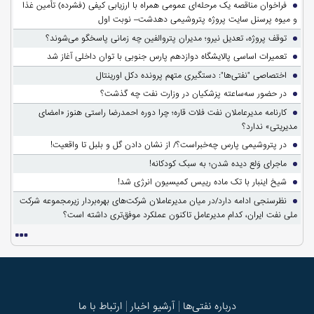
فراخوان مناقصه یک مرحله‌ای عمومی همراه با ارزیابی کیفی (فشرده) تأمین غذا
و میوه پرسنل سایت پروژه پتروشیمی دهدشت– نوبت اول
توقف پروژه، تعدیل نیرو؛ مدیران پتروالفین چه زمانی پاسخگو می‌شوند؟
تعمیرات اساسی پالایشگاه دوازدهم پارس جنوبی با توان داخلی آغاز شد
اختصاصی "نفتی‌ها": دستگیری متهم پرونده دکل اورینتال
در حضور سه‌ساعته پزشکیان در وزارت نفت چه گذشت؟
کارنامه مدیرعاملان نفت فلات قاره؛ چرا دوره احمدرضا راستی هنوز «امضای
مدیریتی» ندارد؟
در پتروشیمی پارس چه‌خبراست؟/ از نشان دادن گل و بلبل تا واقعیت!
ماجرای وَلع دیده شدن؛ به سبک کودکانه!
شیخ اینبار با تک ماده رییس کمیسیون انرژی شد!
نظرسنجی ادامه دارد/در میان مدیرعاملان شرکت‌های بهره‌بردار زیرمجموعه شرکت
ملی نفت ایران، کدام مدیرعامل تاکنون عملکرد موفق‌تری داشته است؟
درباره نفتی‌ها
آرشیو اخبار
ارتباط با ما