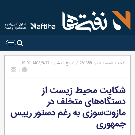
نفت
/
شناسه خبر:
281358
/
تاریخ انتشار :
1403/9/17
19:01
|
شکایت محیط زیست از
دستگاه‌های متخلف در
مازوت‌سوزی به رغم دستور رییس
جمهوری