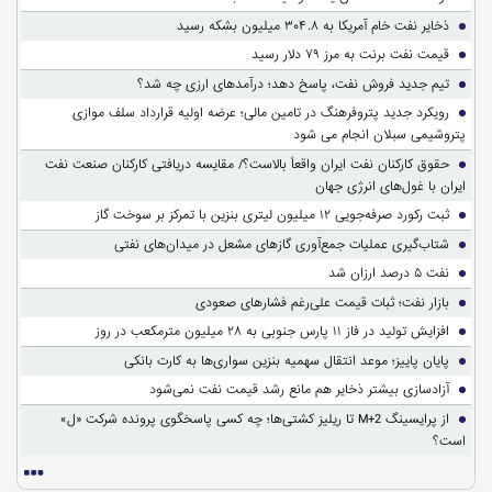
ذخایر نفت خام آمریکا به ۳۰۴.۸ میلیون بشکه رسید
قیمت نفت برنت به مرز ۷۹ دلار رسید
تیم جدید فروش نفت، پاسخ دهد؛ درآمدهای ارزی چه شد؟
رویکرد جدید پتروفرهنگ در تامین مالی؛ عرضه اولیه قرارداد سلف موازی
پتروشیمی سبلان انجام می شود
حقوق کارکنان نفت ایران واقعاً بالاست؟/ مقایسه دریافتی کارکنان صنعت نفت
ایران با غول‌های انرژی جهان
ثبت رکورد صرفه‌جویی ۱۲ میلیون لیتری بنزین با تمرکز بر سوخت گاز
شتاب‌گیری عملیات جمع‌آوری گازهای مشعل در میدان‌های نفتی
نفت ۵ درصد ارزان شد
بازار نفت؛ ثبات قیمت علی‌رغم فشارهای صعودی
افزایش تولید در فاز ۱۱ پارس جنوبی به ۲۸ میلیون مترمکعب در روز
پایان پاییز؛ موعد انتقال سهمیه بنزین سواری‌ها به کارت بانکی
آزادسازی بیشتر ذخایر هم مانع رشد قیمت نفت نمی‌شود
از پرایسینگ M+2 تا ریلیز کشتی‌ها؛ چه کسی پاسخگوی پرونده شرکت «ل»
است؟