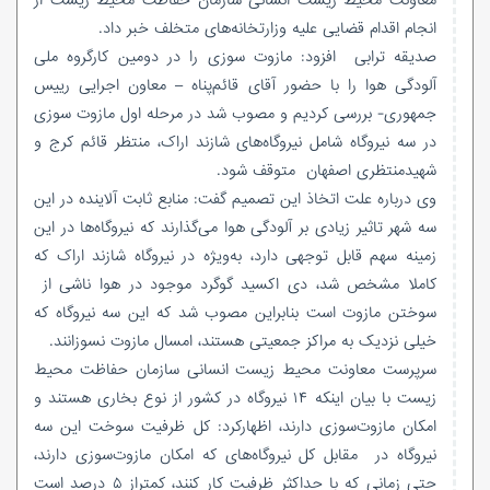
معاونت محیط زیست انسانی سازمان حفاظت محیط زیست از
انجام اقدام قضایی علیه وزارتخانه‌های متخلف خبر داد.
صدیقه ترابی افزود: مازوت سوزی را در دومین کارگروه ملی
آلودگی هوا را با حضور آقای قائم‌پناه – معاون اجرایی رییس
جمهوری- بررسی کردیم و مصوب شد در مرحله اول مازوت سوزی
در سه نیروگاه شامل نیروگاه‌های شازند اراک، منتظر قائم کرج و
شهیدمنتظری اصفهان متوقف شود.
وی درباره علت اتخاذ این تصمیم گفت: منابع ثابت آلاینده در این
سه شهر تاثیر زیادی بر آلودگی هوا می‌گذارند که نیروگاه‌ها در این
زمینه سهم قابل توجهی دارد، به‌ویژه در نیروگاه شازند اراک که
کاملا مشخص شد، دی اکسید گوگرد موجود در هوا ناشی از
سوختن مازوت است بنابراین مصوب شد که این سه نیروگاه که
خیلی نزدیک به مراکز جمعیتی هستند، امسال مازوت نسوزانند.
سرپرست معاونت محیط زیست انسانی سازمان حفاظت محیط
زیست با بیان اینکه ۱۴ نیروگاه در کشور از نوع بخاری هستند و
امکان مازوت‌سوزی دارند، اظهارکرد: کل ظرفیت سوخت این سه
نیروگاه در مقابل کل نیروگاه‌های که امکان مازوت‌سوزی دارند،
حتی زمانی که با حداکثر ظرفیت کار کنند، کمتراز ۵ درصد است