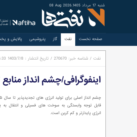
شنبه 17 مرداد 1405
.
08 Aug 2026
صفحه نخست
نفت
گاز
پتروشیمی
پالایش و پخ
نفت
/
شناسه خبر:
270670
/
تاریخ انتشار :
1403/7/8
5:33
اینفوگرافی/چشم انداز منابع تو
قابل توجه وابستگی به سوخت های فسیلی و انتقال به 
انرژی پایدارتر و کم کربن است.