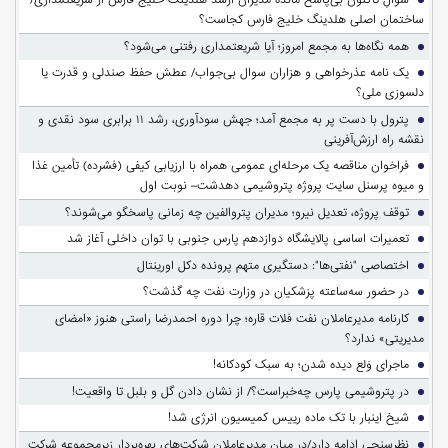
ساختمان اصلی هلدینگ خلیج فارس کجاست؟
همه نگاه‌ها به مجمع امروز؛ آیا شریعتمداری رفتنی می‌شود؟
یک نامه عذرخواهی و هزاران سوال بی‌جواب/ عطش حفظ صندلی و قدرت یا
دلسوزی ملی؟
پترول با دست پر به مجمع آمد؛ جهش سودآوری، رشد ۱۱ برابری سود نقدی و
نقشه راه ارزش‌آفرینی
فراخوان مناقصه یک مرحله‌ای عمومی همراه با ارزیابی کیفی (فشرده) تأمین غذا
و میوه پرسنل سایت پروژه پتروشیمی دهدشت– نوبت اول
توقف پروژه، تعدیل نیرو؛ مدیران پتروالفین چه زمانی پاسخگو می‌شوند؟
تعمیرات اساسی پالایشگاه دوازدهم پارس جنوبی با توان داخلی آغاز شد
اختصاصی "نفتی‌ها": دستگیری متهم پرونده دکل اورینتال
در حضور سه‌ساعته پزشکیان در وزارت نفت چه گذشت؟
کارنامه مدیرعاملان نفت فلات قاره؛ چرا دوره احمدرضا راستی هنوز «امضای
مدیریتی» ندارد؟
ماجرای وَلع دیده شدن؛ به سبک کودکانه!
در پتروشیمی پارس چه‌خبراست؟/ از نشان دادن گل و بلبل تا واقعیت!
شیخ اینبار با تک ماده رییس کمیسیون انرژی شد!
نظرسنجی ادامه دارد/در میان مدیرعاملان شرکت‌های بهره‌بردار زیرمجموعه شرکت