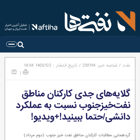
نفت
/
شناسه خبر:
230194
/
تاریخ انتشار :
1403/5/2
14:04
|
گلایه‌های جدی کارکنان مناطق
نفت‌خیزجنوب نسبت به عملکرد
دانشی/حتما ببینید!+ویدیو!
گردهمایی مطالبات کارکنان مناطق نفت خیز جنوب (دوم مرداد)