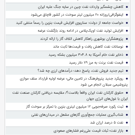
کاهش چشمگیر واردات نفت چین در سایه جنگ علیه ایران
اینفوگرافی/روزانه ۲۰ میلیون لیتر سوخت در کشور قاچاق می‌شود
خواست جامعه از دولت: سناریوی افزایش قیمت بنزین را رسماً منتفی کنید
افزایش تولید نفت اوپک‌پلاس در ادامه روند بازگشت عرضه
پژوهشگران بوشهری راهکار کاهش اتلاف گاز را ارائه کردند
نوسانات نفت کاهش یافت و قیمت‌ها ثابت ماند
ذخایر نفت خام آمریکا به ۳۰۴.۸ میلیون بشکه رسید
قیمت نفت برنت به مرز ۷۹ دلار رسید
تیم جدید فروش نفت، پاسخ دهد؛ درآمدهای ارزی چه شد؟
رویکرد جدید پتروفرهنگ در تامین مالی؛ عرضه اولیه قرارداد سلف موازی
پتروشیمی سبلان انجام می شود
حقوق کارکنان نفت ایران واقعاً بالاست؟/ مقایسه دریافتی کارکنان صنعت نفت
ایران با غول‌های انرژی جهان
ثبت رکورد صرفه‌جویی ۱۲ میلیون لیتری بنزین با تمرکز بر سوخت گاز
شتاب‌گیری عملیات جمع‌آوری گازهای مشعل در میدان‌های نفتی
نفت ۵ درصد ارزان شد
بازار نفت؛ ثبات قیمت علی‌رغم فشارهای صعودی