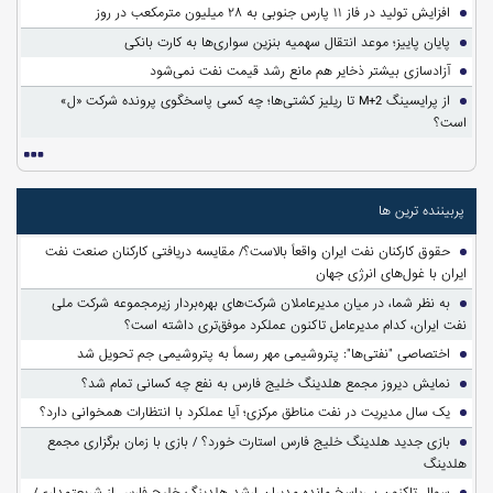
افزایش تولید در فاز ۱۱ پارس جنوبی به ۲۸ میلیون مترمکعب در روز
پایان پاییز؛ موعد انتقال سهمیه بنزین سواری‌ها به کارت بانکی
آزادسازی بیشتر ذخایر هم مانع رشد قیمت نفت نمی‌شود
از پرایسینگ M+2 تا ریلیز کشتی‌ها؛ چه کسی پاسخگوی پرونده شرکت «ل»
است؟
پربیننده ترین ها
حقوق کارکنان نفت ایران واقعاً بالاست؟/ مقایسه دریافتی کارکنان صنعت نفت
ایران با غول‌های انرژی جهان
به نظر شما، در میان مدیرعاملان شرکت‌های بهره‌بردار زیرمجموعه شرکت ملی
نفت ایران، کدام مدیرعامل تاکنون عملکرد موفق‌تری داشته است؟
اختصاصی "نفتی‌ها": پتروشیمی مهر رسماً به پتروشیمی جم تحویل شد
نمایش دیروز مجمع هلدینگ خلیج فارس به نفع چه کسانی تمام شد؟
یک سال مدیریت در نفت مناطق مرکزی؛ آیا عملکرد با انتظارات همخوانی دارد؟
بازی جدید هلدینگ خلیج فارس استارت خورد؟ / بازی با زمان برگزاری مجمع
هلدینگ
سوالِ تاکنون بی‌پاسخ مانده مدیران ارشد هلدینگ خلیج فارس از شریعتمداری/