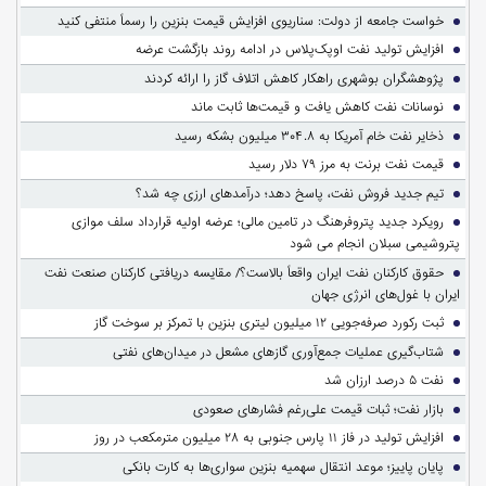
خواست جامعه از دولت: سناریوی افزایش قیمت بنزین را رسماً منتفی کنید
افزایش تولید نفت اوپک‌پلاس در ادامه روند بازگشت عرضه
پژوهشگران بوشهری راهکار کاهش اتلاف گاز را ارائه کردند
نوسانات نفت کاهش یافت و قیمت‌ها ثابت ماند
ذخایر نفت خام آمریکا به ۳۰۴.۸ میلیون بشکه رسید
قیمت نفت برنت به مرز ۷۹ دلار رسید
تیم جدید فروش نفت، پاسخ دهد؛ درآمدهای ارزی چه شد؟
رویکرد جدید پتروفرهنگ در تامین مالی؛ عرضه اولیه قرارداد سلف موازی
پتروشیمی سبلان انجام می شود
حقوق کارکنان نفت ایران واقعاً بالاست؟/ مقایسه دریافتی کارکنان صنعت نفت
ایران با غول‌های انرژی جهان
ثبت رکورد صرفه‌جویی ۱۲ میلیون لیتری بنزین با تمرکز بر سوخت گاز
شتاب‌گیری عملیات جمع‌آوری گازهای مشعل در میدان‌های نفتی
نفت ۵ درصد ارزان شد
بازار نفت؛ ثبات قیمت علی‌رغم فشارهای صعودی
افزایش تولید در فاز ۱۱ پارس جنوبی به ۲۸ میلیون مترمکعب در روز
پایان پاییز؛ موعد انتقال سهمیه بنزین سواری‌ها به کارت بانکی