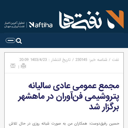
نفت
/
شناسه خبر:
230145
/
تاریخ انتشار :
1403/4/23
20:09
|
مجمع عمومی عادی سالیانه
پتروشیمی فن‌آوران در ماهشهر
برگزار شد
حسین رفیق‌دوست: همکاران من به صورت شبانه روزی در حال تلاش