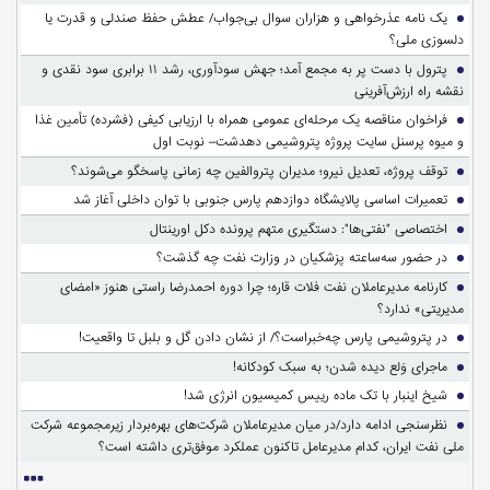
یک نامه عذرخواهی و هزاران سوال بی‌جواب/ عطش حفظ صندلی و قدرت یا
دلسوزی ملی؟
پترول با دست پر به مجمع آمد؛ جهش سودآوری، رشد ۱۱ برابری سود نقدی و
نقشه راه ارزش‌آفرینی
فراخوان مناقصه یک مرحله‌ای عمومی همراه با ارزیابی کیفی (فشرده) تأمین غذا
و میوه پرسنل سایت پروژه پتروشیمی دهدشت– نوبت اول
توقف پروژه، تعدیل نیرو؛ مدیران پتروالفین چه زمانی پاسخگو می‌شوند؟
تعمیرات اساسی پالایشگاه دوازدهم پارس جنوبی با توان داخلی آغاز شد
اختصاصی "نفتی‌ها": دستگیری متهم پرونده دکل اورینتال
در حضور سه‌ساعته پزشکیان در وزارت نفت چه گذشت؟
کارنامه مدیرعاملان نفت فلات قاره؛ چرا دوره احمدرضا راستی هنوز «امضای
مدیریتی» ندارد؟
در پتروشیمی پارس چه‌خبراست؟/ از نشان دادن گل و بلبل تا واقعیت!
ماجرای وَلع دیده شدن؛ به سبک کودکانه!
شیخ اینبار با تک ماده رییس کمیسیون انرژی شد!
نظرسنجی ادامه دارد/در میان مدیرعاملان شرکت‌های بهره‌بردار زیرمجموعه شرکت
ملی نفت ایران، کدام مدیرعامل تاکنون عملکرد موفق‌تری داشته است؟