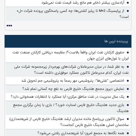
آزادسازی بیشتر ذخایر هم مانع رشد قیمت نفت نمی‌شود
از پرایسینگ M+2 تا ریلیز کشتی‌ها؛ چه کسی پاسخگوی پرونده شرکت «ل»
است؟
پربیننده ترین ها
حقوق کارکنان نفت ایران واقعاً بالاست؟/ مقایسه دریافتی کارکنان صنعت نفت
ایران با غول‌های انرژی جهان
به نظر شما، در میان مدیرعاملان شرکت‌های بهره‌بردار زیرمجموعه شرکت ملی
نفت ایران، کدام مدیرعامل تاکنون عملکرد موفق‌تری داشته است؟
اختصاصی "نفتی‌ها": پتروشیمی مهر رسماً به پتروشیمی جم تحویل شد
نمایش دیروز مجمع هلدینگ خلیج فارس به نفع چه کسانی تمام شد؟
یک سال مدیریت در نفت مناطق مرکزی؛ آیا عملکرد با انتظارات همخوانی دارد؟
بازی جدید هلدینگ خلیج فارس استارت خورد؟ / بازی با زمان برگزاری مجمع
هلدینگ
سوالِ تاکنون بی‌پاسخ مانده مدیران ارشد هلدینگ خلیج فارس از شریعتمداری/
ساختمان اصلی هلدینگ خلیج فارس کجاست؟
همه نگاه‌ها به مجمع امروز؛ آیا شریعتمداری رفتنی می‌شود؟