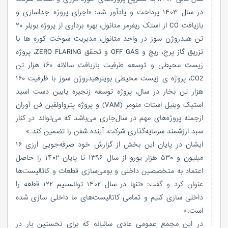
در سال ۱۴۰۳ پرداخت و یادآور شد: «اجرای پروژه جداسازی و
بازیافت CO از استک ریفرمر متانول، بهره برداری از پروژه بویلر ۲۰
تن هیدروژن سوز در واحد متانول، مدیریت سوخت کوره ها با
تزریق گاز پرج، ریج و OFF GAS و تحقق ZERO FLARING، پروژه
زیست محیطی و توسعه ظرفیت بازیافت سالانه ۱۶۰ هزار تن
CO2، پروژه ی زیست محیطی بویلرهیدروژن سوز با ظرفیت ۱۶۰
هزار تن بخار در سال، پروژه توسعه زنجیره پایین دست اسید
استیک وینیل استات منومر (VAM) و پروژه پترواولفین فن آوران
ازجمله پروژه‌های مهم در سال‌جاری می‌باشد که می‌تواند در کنار
سبد ارزشمند سرمایه‌گذاری شرکت، آینده شفن را تضمین کند.»
ایشان در پایان این بخش از گزارش خود صرفه‌جویی ارزی ۱۶
میلیون و ۵۳۰ هزار یورو از سال ۱۳۹۶ تا پایان ۱۴۰۲ را حاصل
اعتماد به متخصصین داخلی و بومی‌سازی قطعات و کاتالیست‌ها
عنوان کرد و گفت: «تنها در سال ۱۴۰۲ توانستیم ۱۲۲ قطعه را
داخلی سازی کنیم و تمامی کاتالیست‌های ما داخلی سازی شده
است.»
در این مجمع عمومی عادی سالیانه که برای نخستین بار در