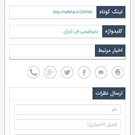
لینک کوتاه
http://naftiha.ir/230145
کلیدواژه
پتروشیمی فن آوران
اخبار مرتبط
ارسال نظرات