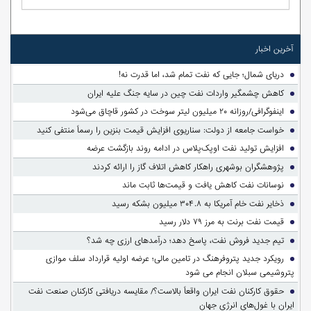
آخرین اخبار
دریای شمال؛ جایی که نفت تمام شد، اما قدرت نه!
کاهش چشمگیر واردات نفت چین در سایه جنگ علیه ایران
اینفوگرافی/روزانه ۲۰ میلیون لیتر سوخت در کشور قاچاق می‌شود
خواست جامعه از دولت: سناریوی افزایش قیمت بنزین را رسماً منتفی کنید
افزایش تولید نفت اوپک‌پلاس در ادامه روند بازگشت عرضه
پژوهشگران بوشهری راهکار کاهش اتلاف گاز را ارائه کردند
نوسانات نفت کاهش یافت و قیمت‌ها ثابت ماند
ذخایر نفت خام آمریکا به ۳۰۴.۸ میلیون بشکه رسید
قیمت نفت برنت به مرز ۷۹ دلار رسید
تیم جدید فروش نفت، پاسخ دهد؛ درآمدهای ارزی چه شد؟
رویکرد جدید پتروفرهنگ در تامین مالی؛ عرضه اولیه قرارداد سلف موازی
پتروشیمی سبلان انجام می شود
حقوق کارکنان نفت ایران واقعاً بالاست؟/ مقایسه دریافتی کارکنان صنعت نفت
ایران با غول‌های انرژی جهان