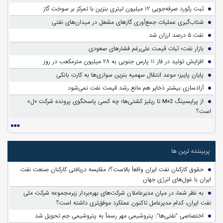
ثبت رکورد صرفه‌جویی ۱۲ میلیون لیتری بنزین با تمرکز بر سوخت گاز
شتاب‌گیری عملیات جمع‌آوری گازهای مشعل در میدان‌های نفتی
نفت ۵ درصد ارزان شد
بازار نفت؛ ثبات قیمت علی‌رغم فشارهای صعودی
افزایش تولید در فاز ۱۱ پارس جنوبی به ۲۸ میلیون مترمکعب در روز
پایان پاییز؛ موعد انتقال سهمیه بنزین سواری‌ها به کارت بانکی
آزادسازی بیشتر ذخایر هم مانع رشد قیمت نفت نمی‌شود
از پرایسینگ M+2 تا ریلیز کشتی‌ها؛ چه کسی پاسخگوی پرونده شرکت «ل»
است؟
پربیننده ترین ها
حقوق کارکنان نفت ایران واقعاً بالاست؟/ مقایسه دریافتی کارکنان صنعت نفت
ایران با غول‌های انرژی جهان
به نظر شما، در میان مدیرعاملان شرکت‌های بهره‌بردار زیرمجموعه شرکت ملی
نفت ایران، کدام مدیرعامل تاکنون عملکرد موفق‌تری داشته است؟
اختصاصی "نفتی‌ها": پتروشیمی مهر رسماً به پتروشیمی جم تحویل شد