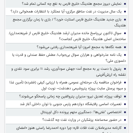
نمایش دیروز مجمع هلدینگ خلیج فارس به نفع چه کسانی تمام شد؟
یک سال مدیریت در نفت مناطق مرکزی؛ آیا عملکرد با انتظارات همخوانی دارد؟
بازی جدید هلدینگ خلیج فارس استارت خورد؟ / بازی با زمان برگزاری مجمع
هلدینگ
سوالِ تاکنون بی‌پاسخ مانده مدیران ارشد هلدینگ خلیج فارس از شریعتمداری/
ساختمان اصلی هلدینگ خلیج فارس کجاست؟
همه نگاه‌ها به مجمع امروز؛ آیا شریعتمداری رفتنی می‌شود؟
یک نامه عذرخواهی و هزاران سوال بی‌جواب/ عطش حفظ صندلی و قدرت یا
دلسوزی ملی؟
پترول با دست پر به مجمع آمد؛ جهش سودآوری، رشد ۱۱ برابری سود نقدی و
نقشه راه ارزش‌آفرینی
فراخوان مناقصه یک مرحله‌ای عمومی همراه با ارزیابی کیفی (فشرده) تأمین غذا
و میوه پرسنل سایت پروژه پتروشیمی دهدشت– نوبت اول
توقف پروژه، تعدیل نیرو؛ مدیران پتروالفین چه زمانی پاسخگو می‌شوند؟
تعمیرات اساسی پالایشگاه دوازدهم پارس جنوبی با توان داخلی آغاز شد
اختصاصی "نفتی‌ها": دستگیری متهم پرونده دکل اورینتال
در حضور سه‌ساعته پزشکیان در وزارت نفت چه گذشت؟
کارنامه مدیرعاملان نفت فلات قاره؛ چرا دوره احمدرضا راستی هنوز «امضای