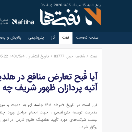
پنج شنبه 15 مرداد 1405
.
06 Aug 2026
صفحه نخست
نفت
گاز
پتروشیمی
پالایش و پخ
نفت
/
شناسه خبر:
83777
/
تاریخ انتشار :
1401/5/4
05:22
آیا قُبح تعارض منافع در هل
آتیه پردازان ظهور شریف چه م
قرار است در تاریخ ۹مرداد ۱۴۰۱ جلسه ای به دع
مدیریت توسعه پتروشیمی ، جهت انجام مراحل ورود چند
لیست شرکت‌های مورد تأیید هلدینگ خلیج فارس در امور پیم
برگزار شود...