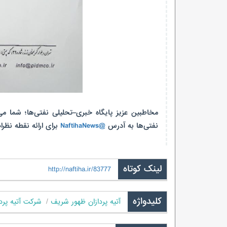
مخاطبین عزیز پایگاه خبری–تحلیلی نفتی‌ها؛ شما می
نفتی‌ها به آدرس
@NaftihaNews
برای ارائه نقطه نظرات
لینک کوتاه
http://naftiha.ir/83777
کلیدواژه
آتیه پردازان ظهور شریف
شرکت آتیه پرد