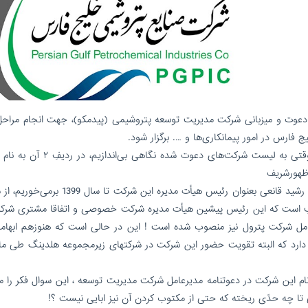
خ ۹مرداد ۱۴۰۱ جلسه ای به دعوت و میزبانی شرکت مدیریت توسعه پتروشیمی (پیدمکو)، جهت انجام مرا
ارس در امور پیمانکاری‌ها و …. برگزار شود.
تا اینجای موضوع، عادی و عرف معمول کار است اما وقتی به لیست شرکت‌های دعوت شده 
ن ظهورشریف
با یک جستجوی ساده در سامانه ثبت شرکت‌ها ، به نام رشید قانعی بعنوان رئیس هیأت مدیره این شر
جب است که این رئیس پیشین هیأت مدیره شرکت خصوصی و اتفاقا مشتری شرک
مل شرکت پترول نیز منصوب شده است ! این در حالی است که هنوزهم ابهاما
رد که البته تقویت حضور این شرکت در شرکتهای زیرمجموعه هلدینگ طی ما
نام این شرکت در دعوتنامه مدیرعامل شرکت مدیریت توسعه ، این سوال فکر را 
 تا چه حدّی ریخته که حتی از مکتوب کردن آن نیز ابایی نیست ؟!