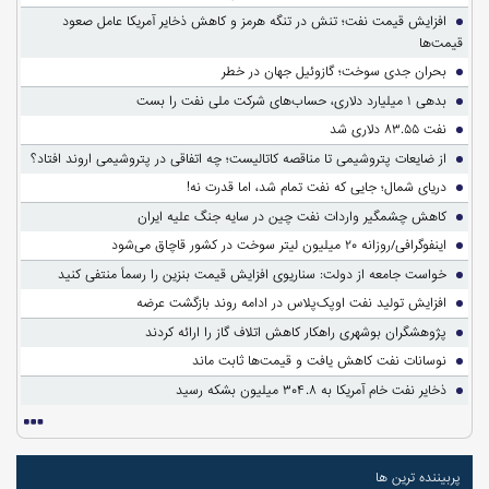
افزایش قیمت نفت؛ تنش در تنگه هرمز و کاهش ذخایر آمریکا عامل صعود
قیمت‌ها
بحران جدی سوخت؛ گازوئیل جهان در خطر
بدهی ۱ میلیارد دلاری، حساب‌های شرکت ملی نفت را بست
نفت ۸۳.۵۵ دلاری شد
از ضایعات پتروشیمی تا مناقصه کاتالیست؛ چه اتفاقی در پتروشیمی اروند افتاد؟
دریای شمال؛ جایی که نفت تمام شد، اما قدرت نه!
کاهش چشمگیر واردات نفت چین در سایه جنگ علیه ایران
اینفوگرافی/روزانه ۲۰ میلیون لیتر سوخت در کشور قاچاق می‌شود
خواست جامعه از دولت: سناریوی افزایش قیمت بنزین را رسماً منتفی کنید
افزایش تولید نفت اوپک‌پلاس در ادامه روند بازگشت عرضه
پژوهشگران بوشهری راهکار کاهش اتلاف گاز را ارائه کردند
نوسانات نفت کاهش یافت و قیمت‌ها ثابت ماند
ذخایر نفت خام آمریکا به ۳۰۴.۸ میلیون بشکه رسید
پربیننده ترین ها