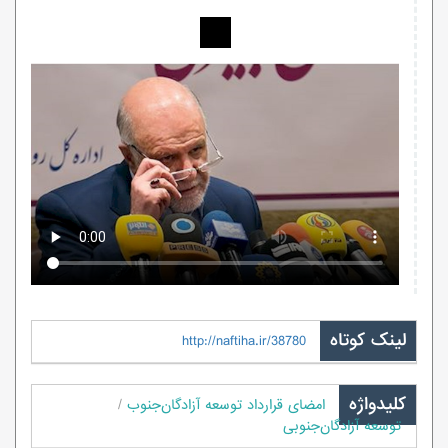
لینک کوتاه
http://naftiha.ir/38780
کلیدواژه
امضای قرارداد توسعه آزادگان‌جنوب
توسعه آزادگان‌جنوبی