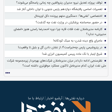
توقف پروژه، تعدیل نیرو؛ مدیران پتروالفین چه زمانی پاسخگو می‌شوند؟
تعمیرات اساسی پالایشگاه دوازدهم پارس جنوبی با توان داخلی آغاز شد
اختصاصی "نفتی‌ها": دستگیری متهم پرونده دکل اورینتال
در حضور سه‌ساعته پزشکیان در وزارت نفت چه گذشت؟
کارنامه مدیرعاملان نفت فلات قاره؛ چرا دوره احمدرضا راستی هنوز «امضای
مدیریتی» ندارد؟
ماجرای وَلع دیده شدن؛ به سبک کودکانه!
در پتروشیمی پارس چه‌خبراست؟/ از نشان دادن گل و بلبل تا واقعیت!
شیخ اینبار با تک ماده رییس کمیسیون انرژی شد!
نظرسنجی ادامه دارد/در میان مدیرعاملان شرکت‌های بهره‌بردار زیرمجموعه شرکت
ملی نفت ایران، کدام مدیرعامل تاکنون عملکرد موفق‌تری داشته است؟
درباره نفتی‌ها
آرشیو اخبار
ارتباط با ما