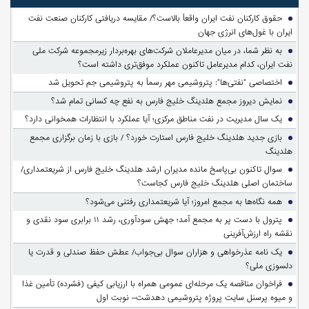
حقوق کارکنان نفت ایران واقعاً بالاست؟/ مقایسه دریافتی کارکنان صنعت نفت
ایران با غول‌های انرژی جهان
به نظر شما، در میان مدیرعاملان شرکت‌های بهره‌بردار زیرمجموعه شرکت ملی
نفت ایران، کدام مدیرعامل تاکنون عملکرد موفق‌تری داشته است؟
اختصاصی "نفتی‌ها": پتروشیمی مهر رسماً به پتروشیمی جم تحویل شد
نمایش دیروز مجمع هلدینگ خلیج فارس به نفع چه کسانی تمام شد؟
یک سال مدیریت در نفت مناطق مرکزی؛ آیا عملکرد با انتظارات همخوانی دارد؟
بازی جدید هلدینگ خلیج فارس استارت خورد؟ / بازی با زمان برگزاری مجمع
هلدینگ
سوالِ تاکنون بی‌پاسخ مانده مدیران ارشد هلدینگ خلیج فارس از شریعتمداری/
ساختمان اصلی هلدینگ خلیج فارس کجاست؟
همه نگاه‌ها به مجمع امروز؛ آیا شریعتمداری رفتنی می‌شود؟
پترول با دست پر به مجمع آمد؛ جهش سودآوری، رشد ۱۱ برابری سود نقدی و
نقشه راه ارزش‌آفرینی
یک نامه عذرخواهی و هزاران سوال بی‌جواب/ عطش حفظ صندلی و قدرت یا
دلسوزی ملی؟
فراخوان مناقصه یک مرحله‌ای عمومی همراه با ارزیابی کیفی (فشرده) تأمین غذا
و میوه پرسنل سایت پروژه پتروشیمی دهدشت– نوبت اول