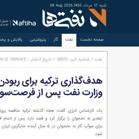
شنبه 17 مرداد 1405
.
08 Aug 2026
صفحه نخست
نفت
گاز
پتروشیمی
پالایش و پخ
نفت
/
شناسه خبر:
38573
/
تاریخ انتشار :
1399/4/3
10:12
هدف‌گذاری ترکیه برای ربودن 
وزارت نفت پس از فرصت‌سوزی
یک کارشناس انرژی گفت: هفته گذشته ترکیه مناقصه پروژ
ایغدیر به نخجوان را برگزار کرد و قصد دارد پس از اتمام قرا
برای سوآپ گاز به نخجوان در ۵ سال آینده، جایگزین
شود.