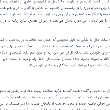
سفانه ما در ۷ سال گذشته این کار را انجام نداده‌ایم و اولویت ما تعامل با کشورهای خارج از منطقه بو
ترین نحو برخورد را با ترکمنستان داشتیم؛ در تعامل با گازی با عراق هم همچ
بحث صادرات گاز به پاکستان هم آن وامی که قرار بود برای احداث خط لوله بدهیم
را لغو کردیم. این موارد نشان می‌دهد در دوران تصدی بیژن زنگنه بر وزار
.
این کارشناس انرژی اظهار داشت: بعد از فرصت‌سوزی ۷ ساله، حال به تازگی به دلیل تحریمی که اعمال شد تعاملات وزارت نفت ب
ب در حال انجام است که بسیاری از فرصت‌ها را از دست داده‌ایم. برای نمونه 
ت برای خودش دارد پایانه ال.ان.جی می زند و عراق هم دارد گزینه‌های دیگری
ی قطر و آمریکا متمرکز شده است و ترکمنستان خط لوله جدید به سمت چین 
کرده است و این تعلل ضربه سنگینی به کشور وارد می‌کند.
گاز به نخجوان گفت: هفته گذشته ترکیه مناقصه پروژه خط لوله ایغدیر به نخجو
وعه‌ای است که مرتبط به جمهوری آذربایجان بوده اما به واسطه جنگ‌هایی ک
زمین اصلی فاصله افتاده و تحت حمایت اذربایجان هست اما مرز مشترک با این
ندارد. به همین دلیل آذربایجان برای اینکه منابع انرژی را به نخجوان برساند قراردادی در سال ۲۰۰۴ با ایران منعقد کرد. 