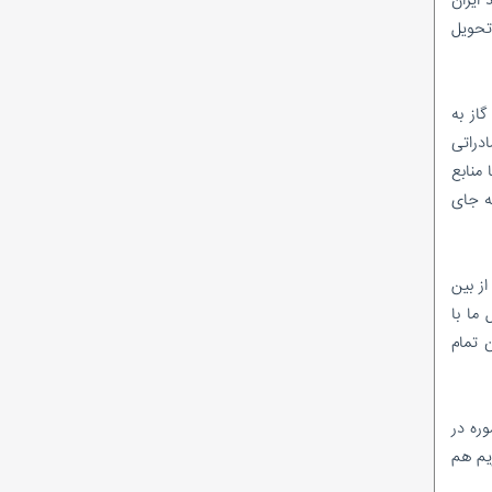
تحویل
سالانه ۳۵۰ میلیون متر مکعب گاز به
ق سوآپ گازی ایران ۱۵ درصد گاز صادراتی
ست تا منابع
ه جای
ز بین
 ما با
 به نخجوان تمام
وره در
یم هم