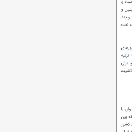
ده است و
احمدرضا راستی هنوز «امضای مدیریتی» ندارد؟
نین و
در پتروشیمی پارس چه‌خبراست؟/ از نشان
دادن گل و بلبل تا واقعیت!
 و بعد
ماجرای وَلع دیده شدن؛ به سبک کودکانه!
ت نفت
شیخ اینبار با تک ماده رییس کمیسیون انرژی
شد!
نظرسنجی ادامه دارد/در میان مدیرعاملان
ا کشورهای
شرکت‌های بهره‌بردار زیرمجموعه شرکت ملی نفت
ترکیه
ایران، کدام مدیرعامل تاکنون عملکرد موفق‌تری
 برای
داشته است؟
کشیده
ان را
ه بین
 کشور
طبق این قرارداد ایران