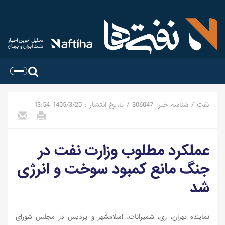
نفت
/
شناسه خبر:
306047
/
تاریخ انتشار :
1405/3/20
13:54
|
عملکرد مطلوب وزارت نفت در
جنگ مانع کمبود سوخت و انرژی
شد
نماینده تهران، ری، شمیرانات، اسلامشهر و پردیس در مجلس شورای