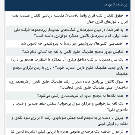
پربیننده ترین ها
حقوق کارکنان نفت ایران واقعاً بالاست؟/ مقایسه دریافتی کارکنان صنعت نفت
ایران با غول‌های انرژی جهان
به نظر شما، در میان مدیرعاملان شرکت‌های بهره‌بردار زیرمجموعه شرکت ملی
نفت ایران، کدام مدیرعامل تاکنون عملکرد موفق‌تری داشته است؟
اختصاصی "نفتی‌ها": پتروشیمی مهر رسماً به پتروشیمی جم تحویل شد
نمایش دیروز مجمع هلدینگ خلیج فارس به نفع چه کسانی تمام شد؟
یک سال مدیریت در نفت مناطق مرکزی؛ آیا عملکرد با انتظارات همخوانی دارد؟
بازی جدید هلدینگ خلیج فارس استارت خورد؟ / بازی با زمان برگزاری مجمع
هلدینگ
سوالِ تاکنون بی‌پاسخ مانده مدیران ارشد هلدینگ خلیج فارس از شریعتمداری/
ساختمان اصلی هلدینگ خلیج فارس کجاست؟
همه نگاه‌ها به مجمع امروز؛ آیا شریعتمداری رفتنی می‌شود؟
یک نامه عذرخواهی و هزاران سوال بی‌جواب/ عطش حفظ صندلی و قدرت یا
دلسوزی ملی؟
پترول با دست پر به مجمع آمد؛ جهش سودآوری، رشد ۱۱ برابری سود نقدی و
نقشه راه ارزش‌آفرینی
فراخوان مناقصه یک مرحله‌ای عمومی همراه با ارزیابی کیفی (فشرده) تأمین غذا