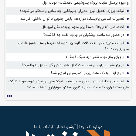
و میوه پرسنل سایت پروژه پتروشیمی دهدشت– نوبت اول
توقف پروژه، تعدیل نیرو؛ مدیران پتروالفین چه زمانی پاسخگو می‌شوند؟
تعمیرات اساسی پالایشگاه دوازدهم پارس جنوبی با توان داخلی آغاز شد
اختصاصی "نفتی‌ها": دستگیری متهم پرونده دکل اورینتال
در حضور سه‌ساعته پزشکیان در وزارت نفت چه گذشت؟
کارنامه مدیرعاملان نفت فلات قاره؛ چرا دوره احمدرضا راستی هنوز «امضای
مدیریتی» ندارد؟
ماجرای وَلع دیده شدن؛ به سبک کودکانه!
در پتروشیمی پارس چه‌خبراست؟/ از نشان دادن گل و بلبل تا واقعیت!
شیخ اینبار با تک ماده رییس کمیسیون انرژی شد!
نظرسنجی ادامه دارد/در میان مدیرعاملان شرکت‌های بهره‌بردار زیرمجموعه شرکت
ملی نفت ایران، کدام مدیرعامل تاکنون عملکرد موفق‌تری داشته است؟
درباره نفتی‌ها
آرشیو اخبار
ارتباط با ما