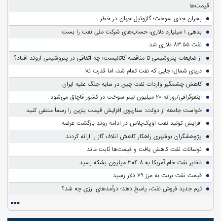
قیمت‌ها
بحران جدی سوخت؛ گازوئیل جهان در خطر
بدهی ۱ میلیارد دلاری، حساب‌های شرکت ملی نفت را بست
نفت ۸۳.۵۵ دلاری شد
از ضایعات پتروشیمی تا مناقصه کاتالیست؛ چه اتفاقی در پتروشیمی اروند افتاد؟
دریای شمال؛ جایی که نفت تمام شد، اما قدرت نه!
کاهش چشمگیر واردات نفت چین در سایه جنگ علیه ایران
اینفوگرافی/روزانه ۲۰ میلیون لیتر سوخت در کشور قاچاق می‌شود
خواست جامعه از دولت: سناریوی افزایش قیمت بنزین را رسماً منتفی کنید
افزایش تولید نفت اوپک‌پلاس در ادامه روند بازگشت عرضه
پژوهشگران بوشهری راهکار کاهش اتلاف گاز را ارائه کردند
نوسانات نفت کاهش یافت و قیمت‌ها ثابت ماند
ذخایر نفت خام آمریکا به ۳۰۴.۸ میلیون بشکه رسید
قیمت نفت برنت به مرز ۷۹ دلار رسید
تیم جدید فروش نفت، پاسخ دهد؛ درآمدهای ارزی چه شد؟